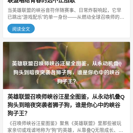
联盟唱给青春的远不止战歌
当英雄联盟的峡谷音符伴随赛事、日常炸裂响起，它早
已跳出“游戏配乐”的单一身份——从燃动全球召唤师的S
赛史诗级战歌起步，构建起覆盖...
阅读全文
英雄联盟召唤师峡谷汪星全图鉴，从永动机叠Q
狗头到暗夜突袭者狮子狗，谁是你心中的峡谷
狗子王？
《召唤师峡谷汪星图鉴》聚焦《英雄联盟》里那些被玩
家亲切或戏谑地称为“狗”的英雄，从靠叠Q无限成长、后