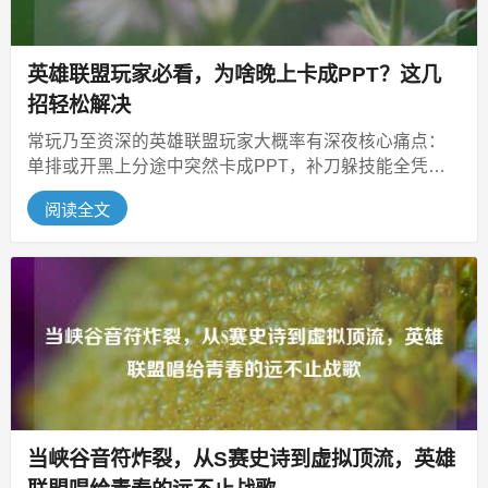
英雄联盟玩家必看，为啥晚上卡成PPT？这几
招轻松解决
常玩乃至资深的英雄联盟玩家大概率有深夜核心痛点：
单排或开黑上分途中突然卡成PPT，补刀躲技能全凭模
糊预判，掉星挨骂成常态？别急，...
阅读全文
当峡谷音符炸裂，从S赛史诗到虚拟顶流，英雄