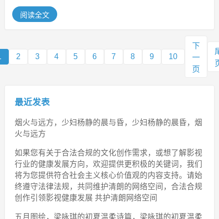
期carry的沙漠死神内瑟斯...
阅读全文
下
1
2
3
4
5
6
7
8
9
10
一
页
最近发表
烟火与远方，少妇杨静的晨与昏，少妇杨静的晨昏，烟
火与远方
如果您有关于合法合规的文化创作需求，或想了解影视
行业的健康发展方向，欢迎提供更积极的关键词，我们
将为您提供符合社会主义核心价值观的内容支持。请始
终遵守法律法规，共同维护清朗的网络空间，合法合规
创作引领影视健康发展 共护清朗网络空间
五月图绘，梁咏琪的初夏温柔诗篇，梁咏琪的初夏温柔