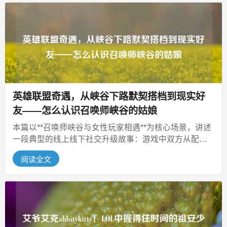
英雄联盟奇遇，从峡谷下路默契搭档到现实好
友——怎么认识召唤师峡谷的姑娘
本篇以**召唤师峡谷与女性玩家相遇**为核心场景，讲述
一段典型的线上线下社交升级故事：游戏中双方从配合
初现的队友逐渐磨合为辅助补...
阅读全文