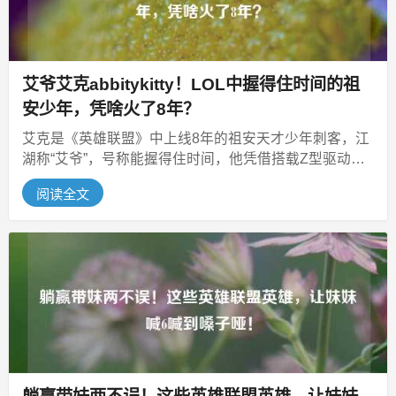
艾爷艾克abbitykitty！LOL中握得住时间的祖
安少年，凭啥火了8年？
艾克是《英雄联盟》中上线8年的祖安天才少年刺客，江
湖称“艾爷”，号称能握得住时间，他凭借搭载Z型驱动的
技能，实现回溯位移、局部重...
阅读全文