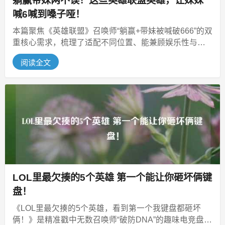
躺赢带妹两不误！这些英雄联盟英雄，让妹妹
喊6喊到嗓子哑！
本篇聚焦《英雄联盟》召唤师“躺赢+带妹被喊破666”的双
重核心需求，梳理了适配不同位置、能兼顾娱乐性与稳
健输出/保护节奏的优质英...
阅读全文
LOL里最欠揍的5个英雄 第一个能让你砸坏俩键
盘！
《LOL里最欠揍的5个英雄，看到第一个我键盘都砸坏
俩！》是精准戳中无数召唤师“破防DNA”的趣味电竞盘