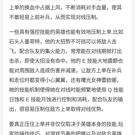
上单的换血中占据上风，不断消耗对手血量，使其
不敢轻易上前补兵，从而实现对线压制。
一些具有强控技能的英雄也能有效地压制上单,比如
石头人墨菲特，他的大招势不可挡可以将敌人击
飞，配合队友的集火能力，常常能在对线期就打出
击杀，即使大招没有命中，他的 E 技能大地震颤也
能对周围敌人造成伤害并减速，让敌方上单在补兵
和走位时都变得小心翼翼，还有曙光女神蕾欧娜，
她的技能机制使得她在对线时能频繁地使用 Q 技能
日蚀和 E 技能月蚀进行控制和消耗，配合队友的输
出，很容易压制住敌方上单取得对线优势。
要真正压住上单并非仅仅取决于英雄本身的技能,玩
家的操作技巧、对游戏节奏的把握以及对敌方英雄