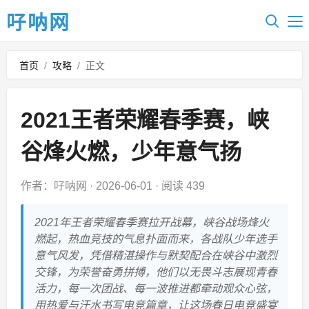
吇呐网
首页
/
攻略
/
正文
2021王者荣耀春季赛，峡
谷烽火燃，少年意气扬
作者：吇呐网
·
2026-06-01
·
阅读 439
2021年王者荣耀春季赛拉开战幕，峡谷战场烽火
燃起，热血竞技的气息扑面而来，各战队少年选手
意气风发，凭借精湛操作与默契配合在峡谷中激烈
交锋，为荣誉奋勇拼搏，他们以无畏斗志展现青春
活力，每一次团战、每一波推进都牵动观众心弦，
用热爱与汗水书写电竞篇章，让这场春日电竞盛宴