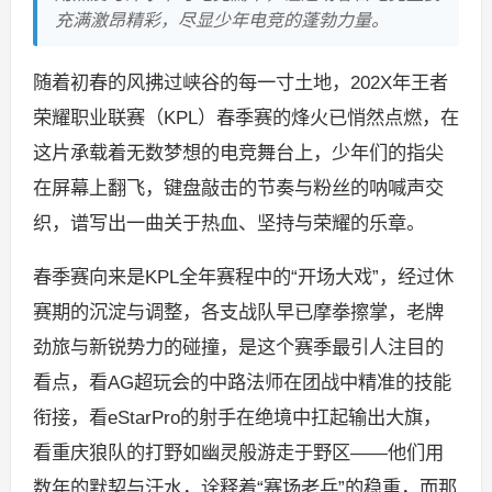
充满激昂精彩，尽显少年电竞的蓬勃力量。
随着初春的风拂过峡谷的每一寸土地，202X年王者
荣耀职业联赛（KPL）春季赛的烽火已悄然点燃，在
这片承载着无数梦想的电竞舞台上，少年们的指尖
在屏幕上翻飞，键盘敲击的节奏与粉丝的呐喊声交
织，谱写出一曲关于热血、坚持与荣耀的乐章。
春季赛向来是KPL全年赛程中的“开场大戏”，经过休
赛期的沉淀与调整，各支战队早已摩拳擦掌，老牌
劲旅与新锐势力的碰撞，是这个赛季最引人注目的
看点，看AG超玩会的中路法师在团战中精准的技能
衔接，看eStarPro的射手在绝境中扛起输出大旗，
看重庆狼队的打野如幽灵般游走于野区——他们用
数年的默契与汗水，诠释着“赛场老兵”的稳重，而那