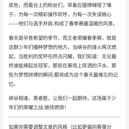
底色，而看台上的粉丝们，举着应援牌喊哑了嗓
子，为每一次精彩操作欢呼，为每一次失误揪心
——他们与选手并肩,构成了春季赛最温暖的风景。
春天是孕育希望的季节，而王者荣耀春季赛，就是
这群少年们播种梦想的地方，当峡谷的烽火再次燃
起，当胜利的奖杯在终点闪耀，我们知道：无论最
终谁能捧起总冠军，那些在赛场上挥洒的汗水、那
些为梦想拼搏的瞬间,都将成为这个春天最难忘的记
忆。
峡谷相逢，勇者胜，让我们一起期待，这场属于少
年们的荣耀之战,继续燃烧！
如果你需要调整文章的风格（比如更偏向赛事分