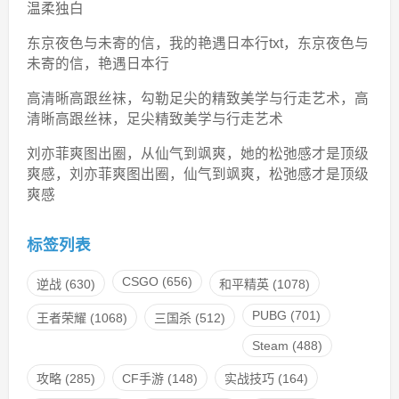
温柔独白
东京夜色与未寄的信，我的艳遇日本行txt，东京夜色与
未寄的信，艳遇日本行
高清晰高跟丝袜，勾勒足尖的精致美学与行走艺术，高
清晰高跟丝袜，足尖精致美学与行走艺术
刘亦菲爽图出圈，从仙气到飒爽，她的松弛感才是顶级
爽感，刘亦菲爽图出圈，仙气到飒爽，松弛感才是顶级
爽感
标签列表
CSGO
(656)
逆战
(630)
和平精英
(1078)
PUBG
(701)
王者荣耀
(1068)
三国杀
(512)
Steam
(488)
攻略
(285)
CF手游
(148)
实战技巧
(164)