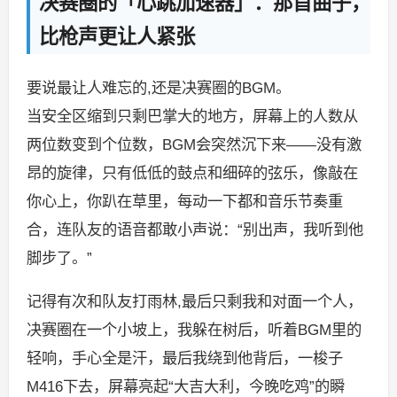
决赛圈的「心跳加速器」：那首曲子，
比枪声更让人紧张
要说最让人难忘的,还是决赛圈的BGM。
当安全区缩到只剩巴掌大的地方，屏幕上的人数从
两位数变到个位数，BGM会突然沉下来——没有激
昂的旋律，只有低低的鼓点和细碎的弦乐，像敲在
你心上，你趴在草里，每动一下都和音乐节奏重
合，连队友的语音都敢小声说：“别出声，我听到他
脚步了。”
记得有次和队友打雨林,最后只剩我和对面一个人，
决赛圈在一个小坡上，我躲在树后，听着BGM里的
轻响，手心全是汗，最后我绕到他背后，一梭子
M416下去，屏幕亮起“大吉大利，今晚吃鸡”的瞬