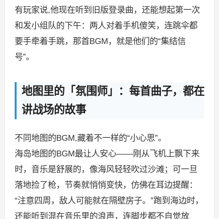
有玩家说,他现在听到旧版登录曲，还能想起第一次
和发小组队的下午：两人对着手机傻笑，连跳伞都
要手牵着手跳，那首BGM，就是他们的“集结信
号”。
地图里的「氛围师」：每首曲子，都在
讲战场的故事
不同地图的BGM,藏着不一样的“小心思”。
海岛地图的BGM最让人安心——刚从飞机上飘下来
时，音乐是舒展的，像海风轻轻吹过沙滩；可一旦
落地捡了枪，节奏就悄悄变快，仿佛在耳边提醒：
“注意四周，敌人可能就在隔壁房子。”跑到海边时，
还能听到混在音乐里的浪声，连脚步都不自觉放