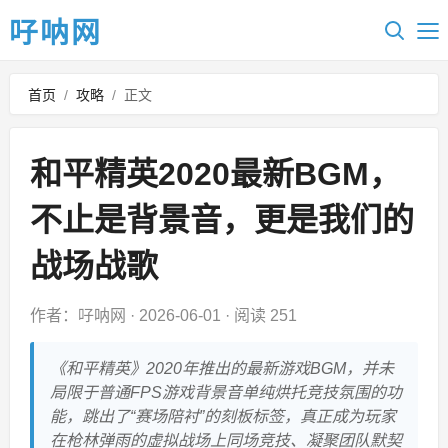
吇呐网
首页
/
攻略
/
正文
和平精英2020最新BGM，
不止是背景音，更是我们的
战场战歌
作者：吇呐网
·
2026-06-01
·
阅读 251
《和平精英》2020年推出的最新游戏BGM，并未
局限于普通FPS游戏背景音单纯烘托竞技氛围的功
能，跳出了“赛场陪衬”的刻板标签，真正成为玩家
在枪林弹雨的虚拟战场上同场竞技、凝聚团队默契