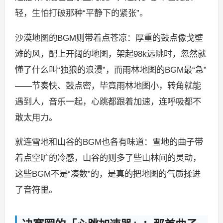
轻，生怕打破那种“平静下的紧张”。
沙漠地图的BGM则带着点苍凉：厚重的鼓点像戈壁
滩的风，配上开阔的地图，架起98k远眺时，忽然就
懂了什么叫“独狼的浪漫”，而雨林地图的BGM最“急”
——节奏快、鼓点密，毕竟雨林地图小，转角就能
遇到人，音乐一起，心跳都跟着加速，连呼吸都不
敢太用力。
就连雪地和山谷的BGM也各有味道：雪地的曲子带
着点空旷的冷感，山谷的则多了些山林间的灵动，
这些BGM不是“凑数”的，是真的把地图的气质揉进
了音符里。