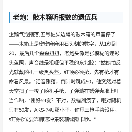
老炮：敲木箱听报数的退伍兵
企鹅气泡刚落,五号桩脚边蹲的敲木箱的声音停了
——木箱上是密密麻麻用石头刻的数字，从1刻到
20，最后几个歪歪扭扭，老炮头像是张模糊的迷彩
头盔照，声音线是粗哑但平稳的东北腔：“姑娘怕反
光就戴随机一级黑头盔，红顶必须抢，先有枪才有
命看风景。”话音刚落，倒计时跳成50，他突然对着
天空扫了一梭子随机手枪，子弹溅在锈弹壳堆上叮
当作响，“刚好59发？不对，数错刻痕了，哦对随机
只有50发，AKS-74U那小子，你甩三枪手势没用，
红顶枪位要靠脚速冲集装箱缝隙卡秒。”