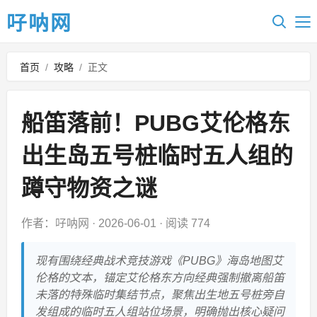
吇呐网
首页
/
攻略
/
正文
船笛落前！PUBG艾伦格东
出生岛五号桩临时五人组的
蹲守物资之谜
作者：吇呐网
·
2026-06-01
·
阅读 774
现有围绕经典战术竞技游戏《PUBG》海岛地图艾
伦格的文本，锚定艾伦格东方向经典强制撤离船笛
未落的特殊临时集结节点，聚焦出生地五号桩旁自
发组成的临时五人组站位场景，明确抛出核心疑问