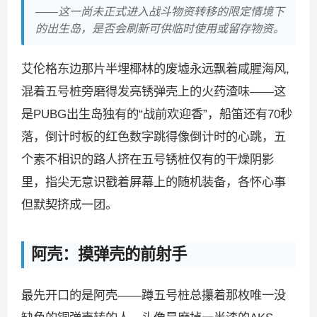
——这一尚未正式进入战斗物资转移的限定情境下
的出生岛，是否会刷新可供临时使用或留存物资。
艾伦格东边那片半埋椰林的废墟永远飘着咸腥海风,
混着五号桩旁磨得发亮锈弹壳上的火药渣味——这
是PUBG出生岛独有的“战前欢迎香”，船笛还有70秒
落，倒计时板的红色数字跳得像倒计时的心跳，五
个素不相识的路人挤在五号锈桩仅有的干燥阴影
里，指尖无意识戳着屏幕上的随机装备，各怀心事
但默契挤成一团。
阿壳：摸弹壳的前射手
最先开口的是阿壳——蹲五号桩总攥着那枚唯一没