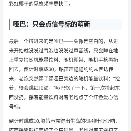
彩虹椰子的晃悠频率更快了。
哑巴：只会点信号标的萌新
最后一个挤进来的是哑巴——头像是空白的，从进
来开始就没发过气泡也没发过声音线，只会蹲在地
上重复捡随机能量饮料、随机绷带、随机手枪再扔
回去，倒计时跳成30，船笛声隐隐约约从西边传
来，老炮突然踢了踢哑巴旁边的随机能量饮料：“捡
着，待会跳红顶渴。”哑巴愣了一下，第一次捡起东
西没扔，攥着能量饮料对着老炮点了个红色爱心信
号标。
倒计时跳成10,船笛声震得出生岛的椰树叶沙沙响，
阿壳攥紧铜弹壳标了个集结号，老炮对着天空扫了