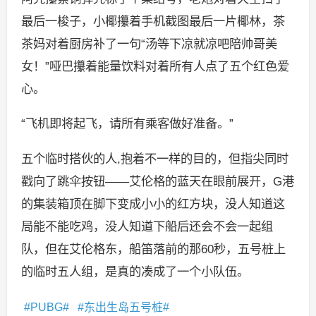
最后一梭子，小椰攥着手机截图最后一片椰林，茶
茶妈对着厨房补了一句“汤等下凉就凉吧陪帅哥美
女！”哑巴攥着能量饮料对着所有人点了五个红色爱
心。
“飞机即将起飞，请所有乘客做好准备。”
五个临时搭伙的人,抱着不一样的目的，但指尖同时
戳向了跳伞按钮——艾伦格的蓝天在眼前展开，G港
的集装箱顶在脚下变成小小的红方块，没人知道这
局能不能吃鸡，没人知道下船后还会不会一起组
队，但在艾伦格东，船笛落前的那60秒，五号桩上
的临时五人组，是真的凑成了一个小队伍。
PUBG
东出生岛五号桩