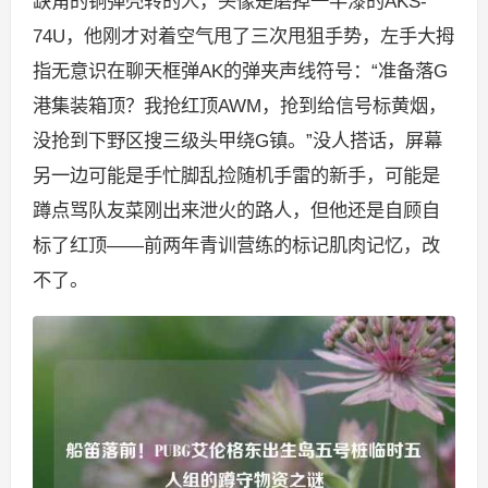
缺角的铜弹壳转的人，头像是磨掉一半漆的AKS-
74U，他刚才对着空气甩了三次甩狙手势，左手大拇
指无意识在聊天框弹AK的弹夹声线符号：“准备落G
港集装箱顶？我抢红顶AWM，抢到给信号标黄烟，
没抢到下野区搜三级头甲绕G镇。”没人搭话，屏幕
另一边可能是手忙脚乱捡随机手雷的新手，可能是
蹲点骂队友菜刚出来泄火的路人，但他还是自顾自
标了红顶——前两年青训营练的标记肌肉记忆，改
不了。