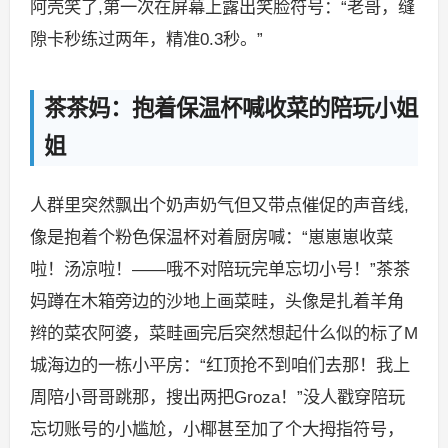
阿壳笑了,第一次在屏幕上露出笑脸符号：“老哥，缝
隙卡秒练过两年，精准0.3秒。”
茶茶妈：抱着保温杯喊收菜的陪玩小姐
姐
人群里突然飘出个奶声奶气但又带点催促的声音线,
像是抱着个粉色保温杯对着厨房喊：“崽崽崽收菜
啦！汤凉啦！——哦不对陪玩完单忘切小号！”茶茶
妈蹲在木箱旁边的沙地上画菜畦，头像是扎着羊角
辫的菜农阿婆，菜畦画完后突然想起什么似的标了M
城海边的一栋小平房：“红顶抢不到咱们去那！我上
周陪小哥哥跳那，搜出两把Groza！”没人戳穿陪玩
忘切账号的小尴尬，小椰甚至加了个大拇指符号，