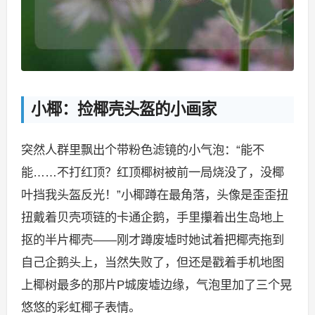
小椰：捡椰壳头盔的小画家
突然人群里飘出个带粉色滤镜的小气泡：“能不
能……不打红顶？红顶椰树被前一局烧没了，没椰
叶挡我头盔反光！”小椰蹲在最角落，头像是歪歪扭
扭戴着贝壳项链的卡通企鹅，手里攥着出生岛地上
抠的半片椰壳——刚才蹲废墟时她试着把椰壳拖到
自己企鹅头上，当然失败了，但还是戳着手机地图
上椰树最多的那片P城废墟边缘，气泡里加了三个晃
悠悠的彩虹椰子表情。