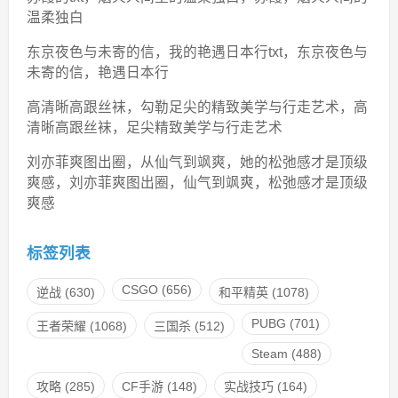
温柔独白
东京夜色与未寄的信，我的艳遇日本行txt，东京夜色与
未寄的信，艳遇日本行
高清晰高跟丝袜，勾勒足尖的精致美学与行走艺术，高
清晰高跟丝袜，足尖精致美学与行走艺术
刘亦菲爽图出圈，从仙气到飒爽，她的松弛感才是顶级
爽感，刘亦菲爽图出圈，仙气到飒爽，松弛感才是顶级
爽感
标签列表
CSGO
(656)
逆战
(630)
和平精英
(1078)
PUBG
(701)
王者荣耀
(1068)
三国杀
(512)
Steam
(488)
攻略
(285)
CF手游
(148)
实战技巧
(164)