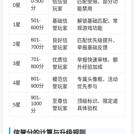
0-500
低信誉
匹配受限、部分功
0星
分
玩家
能禁用
501-
基础信
解锁基础匹配、常
1星
600分
誉玩家
规游戏功能
601-
良好信
匹配优先级提升、
2星
700分
誉玩家
举报基础反馈
701-
优质信
举报快速审核、额
3星
800分
誉玩家
外经验加成
801-
模范信
专属头像框、活动
4星
900分
誉玩家
优先参与
901-
至尊信
顶级标识、限定道
1000
5星
誉玩家
具体验权
分
信誉分的计算与升级规则