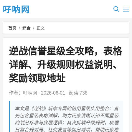
吇呐网
首页
/
综合
/
正文
逆战信誉星级全攻略，表格
详解、升级规则权益说明、
奖励领取地址
作者：吇呐网
·
2026-06-01
·
阅读 738
本文是《逆战》玩家专属的信用星级实用整合：首
先包含星级表格详解，助力玩家清晰认知不同星级
的划分标准与底层逻辑；其次拆解升级规则，梳理
日常合规对局、社交发言等加分减项，帮助玩家稳