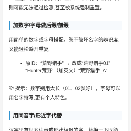
则可能无法通过检测,甚至被系统强制重置。
加数字/字母做后缀/前缀
用简单的数字或字母搭配，既不破坏名字的辨识度,
又能轻松避开重复。
原ID：“荒野猎手” → 改成“荒野猎手01”
“Hunter荒野”（加英文）“荒野猎手_A”
💡 提示：数字别用太长（01、02就好），字母可以
用名字缩写,更有个人特色。
用同音字/形近字代替
汉字里有很多读音或形状相似的字，替换一下既能