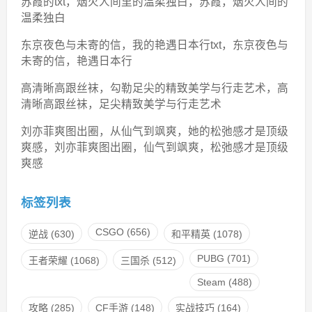
苏霞的txt，烟火人间里的温柔独白，苏霞，烟火人间的
温柔独白
东京夜色与未寄的信，我的艳遇日本行txt，东京夜色与
未寄的信，艳遇日本行
高清晰高跟丝袜，勾勒足尖的精致美学与行走艺术，高
清晰高跟丝袜，足尖精致美学与行走艺术
刘亦菲爽图出圈，从仙气到飒爽，她的松弛感才是顶级
爽感，刘亦菲爽图出圈，仙气到飒爽，松弛感才是顶级
爽感
标签列表
CSGO
(656)
逆战
(630)
和平精英
(1078)
PUBG
(701)
王者荣耀
(1068)
三国杀
(512)
Steam
(488)
攻略
(285)
CF手游
(148)
实战技巧
(164)