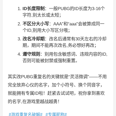
ID长度限制
：一般PUBG的ID长度为3-16个
字符,别太长或太短；
不区分大小写
：AAA”和“aaa”会被算成同一
个ID,别用大小写区分哦；
改名冷却期
：改名后通常有30天左右的冷却
期，期间不能再次改名,务必想好再改；
遵守规则
：别用包含敏感词、违规内容的ID,
否则可能被封禁或强制重置。
其实改PUBG重复名的关键就是“灵活微调”——不用
完全放弃心仪的名字，加个小符号、换个同音字，
就能拥有专属ID啦！赶紧去试试吧，祝你拿到喜欢
的名字,在游戏里越战越勇！
游戏重复名破解
专属昵称