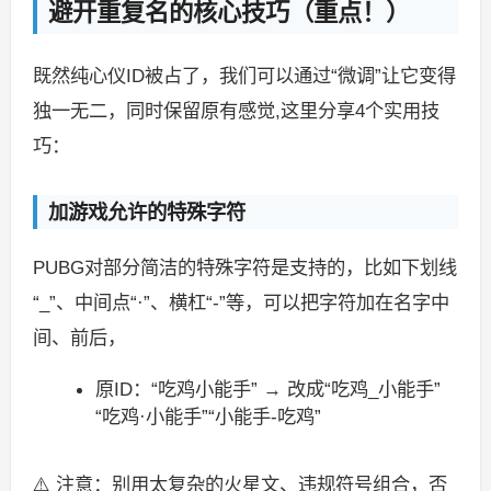
避开重复名的核心技巧（重点！）
既然纯心仪ID被占了，我们可以通过“微调”让它变得
独一无二，同时保留原有感觉,这里分享4个实用技
巧：
加游戏允许的特殊字符
PUBG对部分简洁的特殊字符是支持的，比如下划线
“_”、中间点“·”、横杠“-”等，可以把字符加在名字中
间、前后，
原ID：“吃鸡小能手” → 改成“吃鸡_小能手”
“吃鸡·小能手”“小能手-吃鸡”
⚠️ 注意：别用太复杂的火星文、违规符号组合，否