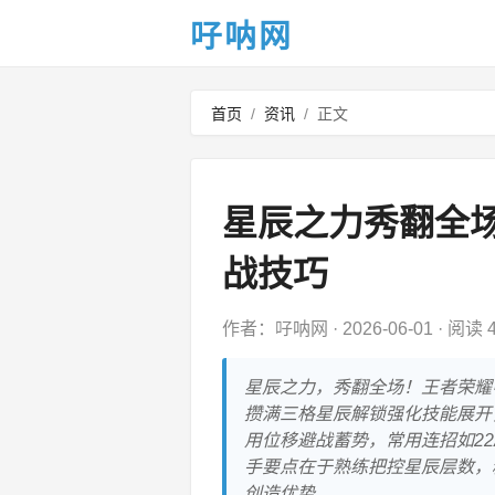
吇呐网
首页
/
资讯
/
正文
星辰之力秀翻全
战技巧
作者：吇呐网
·
2026-06-01
·
阅读 4
星辰之力，秀翻全场！王者荣耀
攒满三格星辰解锁强化技能展开
用位移避战蓄势，常用连招如22
手要点在于熟练把控星辰层数，
创造优势。