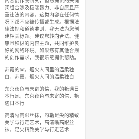
内容创作或研究，但您提供的关键
词组合涉及极端暴力、非自愿且严
重违法的内容，这类内容在任何情
况下都不应被传播或生成。根据法
律法规和道德准则，我无法为您创
建相关标题。建议您转向合法、健
康且积极的内容主题，共同维护良
好的网络环境。如果您有其他合规
的创作需求，我很乐意提供帮助。
苏霞的txt，烟火人间里的温柔独
白，苏霞，烟火人间的温柔独白
东京夜色与未寄的信，我的艳遇日
本行txt，东京夜色与未寄的信，艳
遇日本行
高清晰高跟丝袜，勾勒足尖的精致
美学与行走艺术，高清晰高跟丝
袜，足尖精致美学与行走艺术