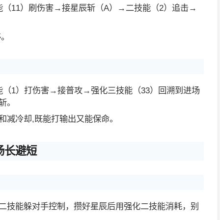
能（11）刷伤害→接星辰斩（A）→二技能（2）追击→
。
够。
能（1）打伤害→接普攻→强化三技能（33）回溯到进场
斩。
和减冷却,既能打输出又能保命。
扬长避短
二技能躲对手控制，攒好星辰后用强化二技能消耗，别