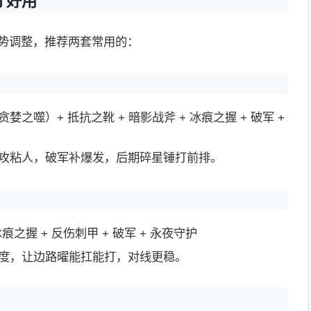
才好用
局势调整，推荐两套常用的：
之噬）+ 抵抗之靴 + 暗影战斧 + 冰痕之握 + 破军 +
攻粘人，破军补爆发，后期碎星锤打前排。
冰痕之握 + 反伤刺甲 + 破军 + 永夜守护
度，让边路曜能扛能打，对线更稳。