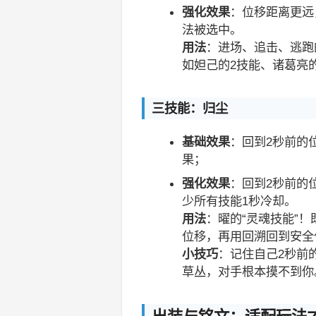
强化效果
：位移距离更远
法被选中。
用法
：进场、追击、逃跑
如妲己的2技能、诸葛亮
三技能：归尘
基础效果
：回到2秒前的
果；
强化效果
：回到2秒前的
少所有技能1秒冷却。
用法
：曜的“灵魂技能”
位移，再用回溯回到安全
小技巧
：记住自己2秒前
草丛，对手根本摸不到你