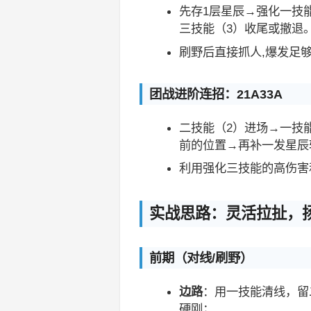
先存1层星辰→强化一技
三技能（3）收尾或撤退
刷野后直接抓人,爆发足
团战进阶连招：21A33A
二技能（2）进场→一技
前的位置→再补一发星辰
利用强化三技能的高伤害
实战思路：灵活拉扯，
前期（对线/刷野）
边路
：用一技能清线，留
硬刚；