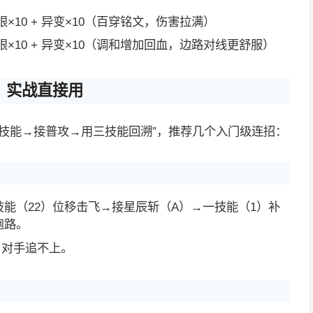
鹰眼×10 + 异变×10（百穿铭文，伤害拉满）
 鹰眼×10 + 异变×10（调和增加回血，边路对线更舒服）
，实战直接用
技能→接普攻→用三技能回溯”，推荐几个入门级连招：
技能（22）位移击飞→接星辰斩（A）→一技能（1）补
跑路。
，对手追不上。