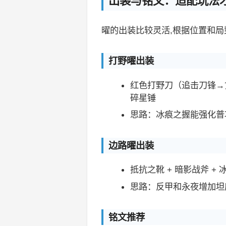
出装与铭文：适配玩法
曜的出装比较灵活,根据位置和
打野曜出装
红色打野刀（追击刀锋→贪婪
碎星锤
思路：冰痕之握能强化普
边路曜出装
抵抗之靴 + 暗影战斧 + 
思路：反甲和永夜增加坦
铭文推荐