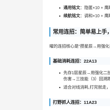
通用铭文
：隐匿×10 + 
续航铭文
：调和×10 +
常用连招：简单易上手
曜的连招核心是“攒星辰→用强化
基础消耗连招：22A13
先存1层星辰→用强化二
伤害→三技能（3）回溯
适合对线消耗,打完就走
打野抓人连招：11A23