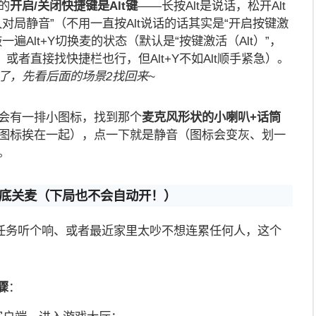
的
开启/关闭快捷键是Alt键
——长按Alt是说话，松开Alt
对局静音”（不用一直按Alt说话的话其实是“开启按键激
遍Alt+Y切换麦的状态（默认是“按键激活（Alt）”，
，或者直接找快捷栏也行，但Alt+Y不如Alt顺手紧急）。
了，先看后面的场景2找回来~
会有一排小图标，找到那个
麦克风形状的小喇叭+话筒
图标挨在一起），点一下就是静音（图标会变灰、划一
。
彻底关麦（下局也不会自动开！）
任务听个响、或者最近家里太吵不想连累任何人，这个
骤
：