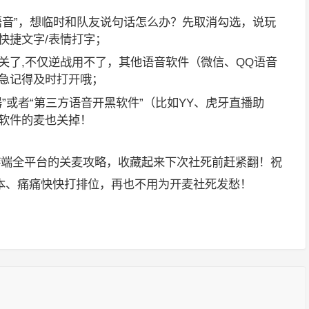
语音”，想临时和队友说句话怎么办？先取消勾选，说玩
快捷文字/表情打字；
关了,不仅逆战用不了，其他语音软件（微信、QQ语音
急记得及时打开哦；
”或者“第三方语音开黑软件”（比如YY、虎牙直播助
软件的麦也关掉！
游端全平台的关麦攻略，收藏起来下次社死前赶紧翻！祝
本、痛痛快快打排位，再也不用为开麦社死发愁！