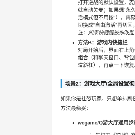
打开逆战的默认设置，麦
就自动关麦；如果想“永久
活模式但不用按”），再敲一
切换成“自由激活”再切回
注：如果快捷键被你改乱
方法B：游戏内快捷栏
对局开始后，界面右上角
组合
（和聊天窗口、背包
道斜杠），再点一下恢复
场景2：游戏大厅/全局设置
如果你是社恐玩家、只想单排刷
方法最稳妥：
wegame/Q游大厅通用步