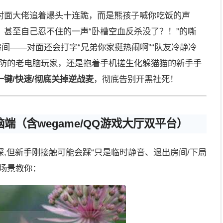
对面大佬追着爆头十连跪，而是熊孩子喊你吃饭的声
甚至自己忍不住的一声“卧槽空血反杀没了？！”的嘶
房间——对面还会打字“兄弟你家挺热闹啊”“队友冷静冷
塔防的老电脑玩家，还是抱着手机搓生化躲猫猫的新手手
一键/快速/彻底关掉逆战麦
，彻底告别开黑社死！
端（含wegame/QQ游戏大厅双平台）
,但新手刚接触可能会踩“只是临时静音、退出房间/下局
场景教你：