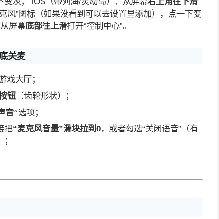
下变灰； iOS（带刘海/灵动岛）：从屏幕
右上角往下滑
“麦克风”图标（如果没看到可以去设置里添加），点一下变
：从屏幕
底部往上滑
打开“控制中心”。
彻底关麦
游戏大厅；
”按钮
（齿轮形状）；
声音”
选项；
接把
“麦克风音量”滑块拉到0
，或者勾选“关闭语音”（有
）；