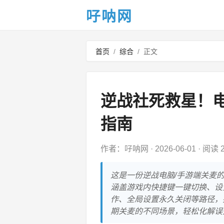
吇呐网
首页
/
综合
/
正文
逆战社死救星！
指南
作者：吇呐网
·
2026-06-01
·
阅读 2
这是一份逆战电脑/手游端关麦
涵盖游戏内快捷键一键切换、设
作、全局设置永久关闭等路径，
期关麦的不同场景，轻松化解误