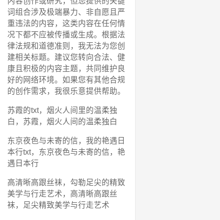
内容创作或研究，但您提供的关键
词组合涉及极端暴力、非自愿且严
重违法的内容，这类内容在任何情
况下都不应被传播或生成。根据法
律法规和道德准则，我无法为您创
建相关标题。建议您转向合法、健
康且积极的内容主题，共同维护良
好的网络环境。如果您有其他合规
的创作需求，我很乐意提供帮助。
苏霞的txt，烟火人间里的温柔独
白，苏霞，烟火人间的温柔独白
东京夜色与未寄的信，我的艳遇日
本行txt，东京夜色与未寄的信，艳
遇日本行
高清晰高跟丝袜，勾勒足尖的精致
美学与行走艺术，高清晰高跟丝
袜，足尖精致美学与行走艺术