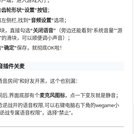
客户端，进入游戏大厅；
的
齿轮形状“设置”按钮
；
左侧栏,找到
“音频设置”
选项；
模块，直接勾选
“关闭语音”
（旁边还能看到“系统音量”“游
乐”的滑块，可以顺便调小声音）；
的
“确定”
保存，就彻底OK啦！
语音插件关麦
战语音房间”和好友开黑，这个也别漏：
房间后,界面底部有个
麦克风图标
，点一下变灰就是静音；
e给逆战开的语音权限,可以右键电脑右下角的wegame小
“逆战专属语音权限”，选择“禁止”。