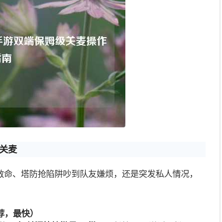
急关麦
救命、塔防抢陷阱吵到队友嫌烦，还是突发私人情况，
荐，最快）