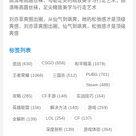
高清晰高跟丝袜，勾勒足尖的精致美学与行走艺术，高
清晰高跟丝袜，足尖精致美学与行走艺术
刘亦菲爽图出圈，从仙气到飒爽，她的松弛感才是顶级
爽感，刘亦菲爽图出圈，仙气到飒爽，松弛感才是顶级
爽感
标签列表
CSGO
(656)
逆战
(630)
和平精英
(1078)
PUBG
(701)
王者荣耀
(1068)
三国杀
(512)
Steam
(488)
攻略
(285)
CF手游
(148)
实战技巧
(164)
英雄联盟
(156)
解决方法
(140)
游戏
(259)
LOL
(254)
CF
(137)
全解析
(139)
深度剖析
(139)
游戏体验
(264)