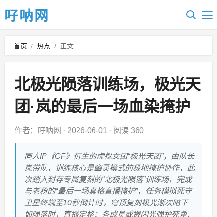
吇呐网
首页
/
热点
/
正文
北极光陨落训练场，极光天
团·岚的最后一场血染掩护
作者：吇呐网
·
2026-06-01
·
阅读 360
同人IP《CF》衍生的虚拟女团“极光天团”，由队长
岚带队，训练核心是幽灵模式的极地掩护协作，此
次踏入封存专属复刻的“北极光陨落”训练场，完成
与老粉的“最后一场真格直播掩护”，任务模拟死守
卫星终端至10秒倒计时，穹顶复刻极光渐次暗下
如陨落时，直播定格：各成员或握闪光弹护死角、