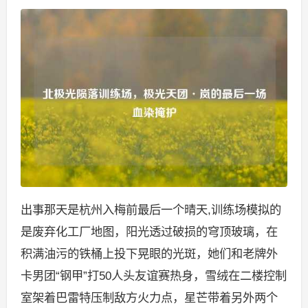
出事那天是杭州入梅前最后一个晴天,训练场模拟的
是废弃化工厂地图，阳光透过破损的穹顶玻璃，在
积满油污的铁桶上投下晃眼的光斑，她们和老牌外
卡男团“钢甲”打50人头友谊赛热身，雪绒在二楼控制
室架着巴雷特压制敌方火力点，星芒带着另外两个