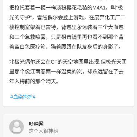
把枪托套着一模一样淡粉樱花毛毡的M4A1，叫“极
光的守护”，雪绒偶尔会登上游戏，在废弃化工厂二
楼控制室架着巴雷特，背包里永远装着三个大血包
和三个急救喷雾，只是狙击镜里再也看不到那个背
着蓝白色医疗箱、猫着腰跟在队友身后的身影了。
北极光偶尔还会在CF的天空地图里出现,但极光天团
里那个像江南春雨一样温柔的岚，却永远留在了去
年入梅前的那个晴天。
血染掩护
吇呐网
这个人很神秘