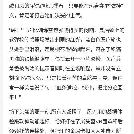
绒和岚的“花瓶”噱头撑着，只要能在热身赛里“做掉”
岚，肯定能打击她们决赛的士气。
“砰！”一声比训练空包弹响得多的闷响，岚后颈上的
软弹枪传感器爆发出刺眼的红光，蓝白色医疗箱也
从她手里滑落，定制樱花毛毡飘起来，落在了积满
黑油的铁桶缝隙里，很快晕开一小片淡粉，医疗兵
角色被淘汰的提示音同时在全场响起，岚却没有立
刻摘下VR头盔，只是扶着星芒的肩膀晃了晃，像往
常一样笑着说了句：“血条满啦，快冲，把比分追回
来！”
摘下头盔的那一刻,所有人都愣了，风刃用的战损体
验版软弹动能超标，恰好打在了岚头盔VR面罩和后
颈颈托的连接处，颈托里的金属卡扣因为冲击力断