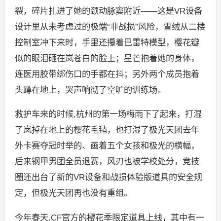
裂，碎片扎进了她的颈动脉窦附近——这是VR设备
设计里从未考虑过的极端“非战损”风险，雪绒从二楼
控制室冲下来时，手里还攥着巴雷特模型，樱花瓣
似的眼泪砸在岚苍白的脸上；星芒抱着她的身体，
连医用胶带绑伤口的手都在抖；另外两个成员抱着
头蹲在地上，哭声响彻了空旷的训练场。
救护车来的时候,杭州的第一场梅雨下了起来，打湿
了岚掉在地上的樱花毛毡，也打湿了极光天团去年
外卡赛夺冠时举的、画着五个女孩和极光的横幅，
后来钢甲男团全员退赛，风刃也被学校处分，竞技
圈还出台了新的VR设备和战损体验版道具的安全规
定，但极光天团再也没有重组。
今年春天,CF官方的樱花季限定道具上线，其中有一