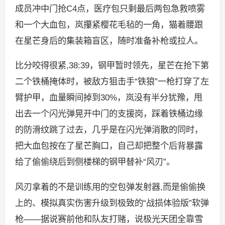
成员冲中门抢C4点，医疗包只剩最后两包急救喷雾
和一个大血包，岚攥紧樱花毛毡的一角，猫着腰跟
在星芒身后的集装箱盲区，随时准备补枪或拉人。
比分咬得很紧,38:39，钢甲暂时领先，星芒在抢下第
二个铁桶掩体时，被敌方狙击手“铁狼”一枪打穿了左
臂护甲，血量瞬间掉到30%，岚没有半分犹豫，甩
出去一个闪光弹晃开中门的支援岗，踩着铁桶边缘
的防滑纹跳了过去，几乎是在闪光弹消散的同时，
把大血包按在了星芒胸口，自己却把整个后背暴露
给了偷偷绕后到侧楼梯的钢甲替补“风刃”。
风刃拿着的不是训练用的空包弹发射器,而是偷偷换
上的、模拟真实伤害升级到极致的“战损体验版”软弹
枪——据说赛前他和队友打赌，说极光天团全靠雪