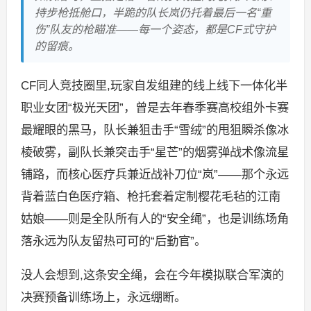
持步枪抵舱口，半跪的队长岚仍托着最后一名“重
伤”队友的枪瞄准——每一个姿态，都是CF式守护
的留痕。
CF同人竞技圈里,玩家自发组建的线上线下一体化半
职业女团“极光天团”，曾是去年春季赛高校组外卡赛
最耀眼的黑马，队长兼狙击手“雪绒”的甩狙瞬杀像冰
棱破雾，副队长兼突击手“星芒”的烟雾弹战术像流星
铺路，而核心医疗兵兼近战补刀位“岚”——那个永远
背着蓝白色医疗箱、枪托套着定制樱花毛毡的江南
姑娘——则是全队所有人的“安全绳”，也是训练场角
落永远为队友留热可可的“后勤官”。
没人会想到,这条安全绳，会在今年模拟联合军演的
决赛预备训练场上，永远绷断。