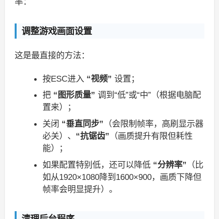
率：
调整游戏画面设置
这是最直接的方法：
按ESC进入
“视频”
设置；
把
“图形质量”
调到“低”或“中”（根据电脑配
置来）；
关闭
“垂直同步”
（会限制帧率，高刷显示器
必关）、
“抗锯齿”
（画质提升有限但耗性
能）；
如果配置特别低，还可以降低
“分辨率”
（比
如从1920×1080降到1600×900，画质下降但
帧率会明显提升）。
清理后台程序