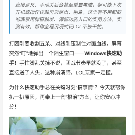
直接点叉、手动关后台甚至重启电脑，都可能下次
开机或操作误触再次跳出，别急，这里有不用卸载
彻底禁用弹窗触发、保留功能入口的实用方法，实
测有效，帮你全程沉浸式玩LOL不被干扰。
打团刚要收割五杀、对线刚压制住对面血线，屏幕
突然“叮”地弹出一个陌生窗口——
Windows快速助
手
！手忙脚乱关掉不说，团战节奏早就没了，甚至
直接送了人头，这种崩溃感，LOL玩家一定懂。
为什么快速助手总在关键时刻“搞事情”？今天就帮你
扒一扒原因，再奉上一套“根治”方案，让你安心冲
分！