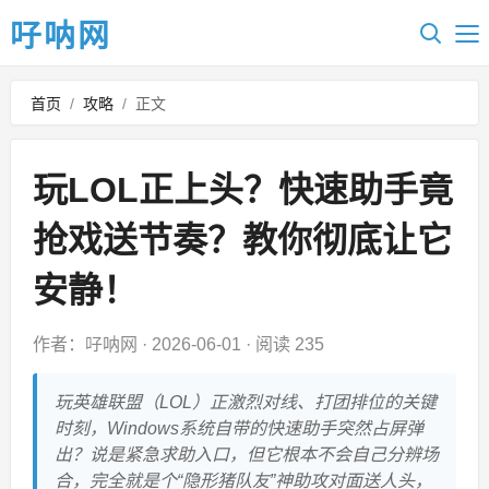
吇呐网
首页
/
攻略
/
正文
玩LOL正上头？快速助手竟
抢戏送节奏？教你彻底让它
安静！
作者：吇呐网
·
2026-06-01
·
阅读 235
玩英雄联盟（LOL）正激烈对线、打团排位的关键
时刻，Windows系统自带的快速助手突然占屏弹
出？说是紧急求助入口，但它根本不会自己分辨场
合，完全就是个“隐形猪队友”神助攻对面送人头，