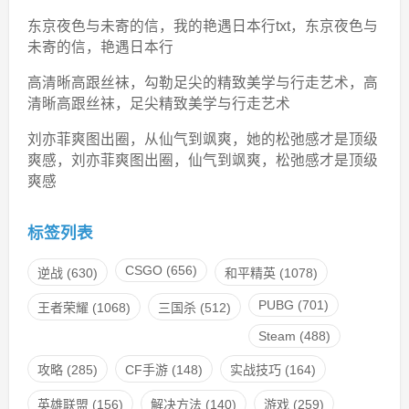
东京夜色与未寄的信，我的艳遇日本行txt，东京夜色与
未寄的信，艳遇日本行
高清晰高跟丝袜，勾勒足尖的精致美学与行走艺术，高
清晰高跟丝袜，足尖精致美学与行走艺术
刘亦菲爽图出圈，从仙气到飒爽，她的松弛感才是顶级
爽感，刘亦菲爽图出圈，仙气到飒爽，松弛感才是顶级
爽感
标签列表
CSGO
(656)
逆战
(630)
和平精英
(1078)
PUBG
(701)
王者荣耀
(1068)
三国杀
(512)
Steam
(488)
攻略
(285)
CF手游
(148)
实战技巧
(164)
英雄联盟
(156)
解决方法
(140)
游戏
(259)