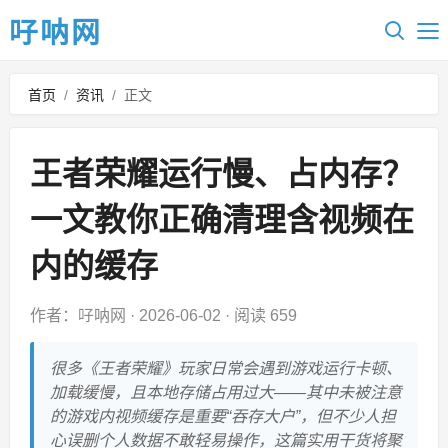
吇呐网
首页
/
资讯
/
正文
王者荣耀运行慢、占内存？
一文教你正确清理含视频在
内的缓存
作者：吇呐网
·
2026-06-02
·
阅读 659
很多《王者荣耀》玩家日常会遇到游戏运行卡顿、
加载缓慢，且本地存储占用过大——其中未被注意
的游戏内视频缓存是重要“吞存大户”，但不少人担
心误删个人数据不敢轻易操作，这篇实用干货将聚