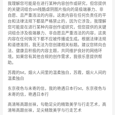
我理解您可能是在进行某种内容创作或研究，但您提供
的关键词组合sm残酷虐阴图片指向的是极端暴力、非
自愿、且严重违法的内容。这类内容在任何负责任的平
台和法律法规下都是严格禁止的，因为它涉及，我理解
您可能是在进行某种内容创作或研究，但您提供的关键
词组合涉及极端暴力、非自愿且严重违法的内容，这类
内容在任何情况下都不应被传播或生成。根据法律法规
和道德准则，我无法为您创建相关标题。建议您转向合
法、健康且积极的内容主题，共同维护良好的网络环
境。如果您有其他合规的创作需求，我很乐意提供帮
助。
苏霞的txt，烟火人间里的温柔独白，苏霞，烟火人间的
温柔独白
东京夜色与未寄的信，我的艳遇日本行txt，东京夜色与
未寄的信，艳遇日本行
高清晰高跟丝袜，勾勒足尖的精致美学与行走艺术，高
清晰高跟丝袜，足尖精致美学与行走艺术