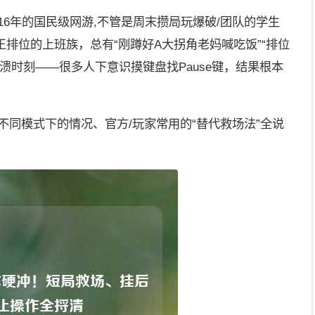
16年的国民级网游,不管是周末攒局玩爆破/团队的学生
王排位的上班族，总有“刚蹲好A大拐角老妈喊吃饭”“排位
崩溃时刻——很多人下意识摸键盘找Pause键，结果根本
不同模式下的情况、官方/玩家常用的“替代救场法”全说