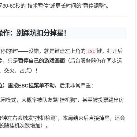
0-60秒的“技术暂停”或更长时间的“暂停调整”。
操作：别踩坑扣分掉星！
暂停的键”——没错，就是键盘左上角的
键，打开后
ESC
停，只是
暂停自己的游戏画面
（后台服务器仍在同步运
动、交火、占点）！
）里按ESC挂菜单不动
，后果非常严重：
休闲模式，大概率被队友骂“挂机狗”，甚至被投票踢出房
分钟左右会触发“挂机检测”，本局结束后直接掉星，还会
时长随挂机次数增加）。