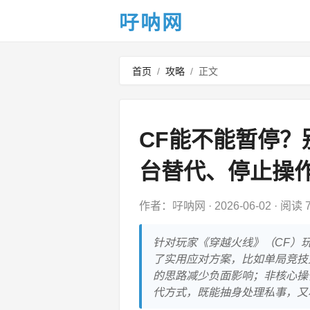
吇呐网
首页
/
攻略
/
正文
CF能不能暂停
台替代、停止操
作者：吇呐网
·
2026-06-02
·
阅读 7
针对玩家《穿越火线》（CF）
了实用应对方案，比如单局竞技
的思路减少负面影响；非核心操
代方式，既能抽身处理私事，又