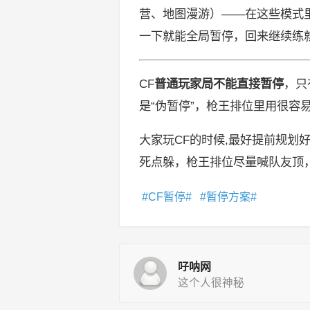
营、地图漫游）——在这些模式
一下就能全局暂停，回来继续练
CF
普通玩家局不能直接暂停
，只
是“伪暂停”，枪王排位里用很容
大家玩CF的时候,最好提前规划
死点躲，枪王排位尽量喊队友顶
CF暂停
暂停方案
吇呐网
这个人很神秘