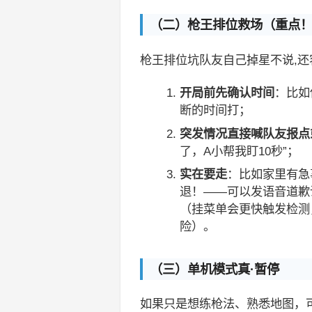
（二）枪王排位救场（重点
枪王排位坑队友自己掉星不说,
开局前先确认时间
：比如
断的时间打；
突发情况直接喊队友报点
了，A小帮我盯10秒”；
实在要走
：比如家里有急
退！——可以发语音道歉
（挂菜单会更快触发检测
险）。
（三）单机模式真·暂停
如果只是想练枪法、熟悉地图，可