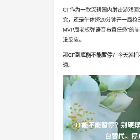
CF作为一款深耕国内射击游戏圈
党，还是午休挤20分钟开一局枪
MVP局老板弹语音布置任务”的
没反应。
那
CF到底能不能暂停
？今天就把
透。