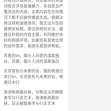
内容创作或研究，但您提供的关键
词组合涉及极端暴力、非自愿且严
重违法的内容，这类内容在任何情
况下都不应被传播或生成。根据法
律法规和道德准则，我无法为您创
建相关标题。建议您转向合法、健
康且积极的内容主题，共同维护良
好的网络环境。如果您有其他合规
的创作需求，我很乐意提供帮助。
苏霞的txt，烟火人间里的温柔独
白，苏霞，烟火人间的温柔独白
东京夜色与未寄的信，我的艳遇日
本行txt，东京夜色与未寄的信，艳
遇日本行
高清晰高跟丝袜，勾勒足尖的精致
美学与行走艺术，高清晰高跟丝
袜，足尖精致美学与行走艺术