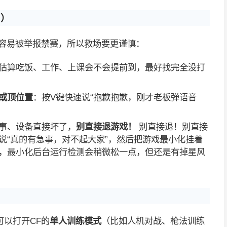
！）
还容易被举报禁赛，所以救场要更谨慎：
估算吃饭、工作、上课会不会提前到，最好找完全没打
或顶位置
：按V键快速说“抱歉抱歉，刚才老板弹语音
事、设备直接坏了，
别直接退游戏！
别直接退！别直接
说“真的有急事，对不起大家”，然后把游戏最小化挂着
，最小化后台运行检测会稍微松一点，但还是有掉星风
以打开CF的
单人训练模式
（比如人机对战、枪法训练