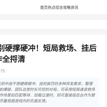
首页
热点
综合
攻略
资讯
？别硬撑硬冲！短局救场、挂后
作全捋清
75
玩到中途不想硬撑硬冲、挂机挨罚的多种突发需求，整理
如爆破、团队这类时长可控的对局，可采用短局速退救场
作场景如匹配等待、加载过渡时，则可直接挂后台作为替
尽量规避游戏内的负面反馈。