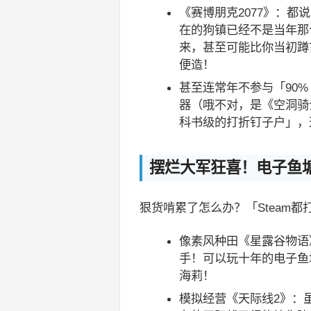
《赛博朋克2077》：
在的狗镇已经不是当年那
来，甚至可能比你当初蹲
便造！
甚至连常年不参与「90% 
器（哦不对，是《空洞骑
科书级的打折钉子户」，
摆烂大军狂喜！电子鱼
狠货啃累了怎么办？「Steam
像素风种田《星露谷物语
手！可以玩十年的电子鱼
海莉！
模拟经营《天际线2》：