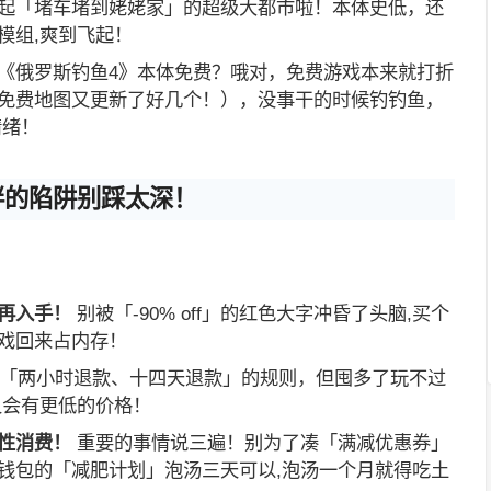
起「堵车堵到姥姥家」的超级大都市啦！本体史低，还
模组,爽到飞起！
《俄罗斯钓鱼4》本体免费？哦对，免费游戏本来就打折
免费地图又更新了好几个！），没事干的时候钓钓鱼，
情绪！
胖的陷阱别踩太深！
再入手！
别被「-90% off」的红色大字冲昏了头脑,买个
戏回来占内存！
m有「两小时退款、十四天退款」的规则，但囤多了玩不过
又会有更低的价格！
性消费！
重要的事情说三遍！别为了凑「满减优惠券」
钱包的「减肥计划」泡汤三天可以,泡汤一个月就得吃土