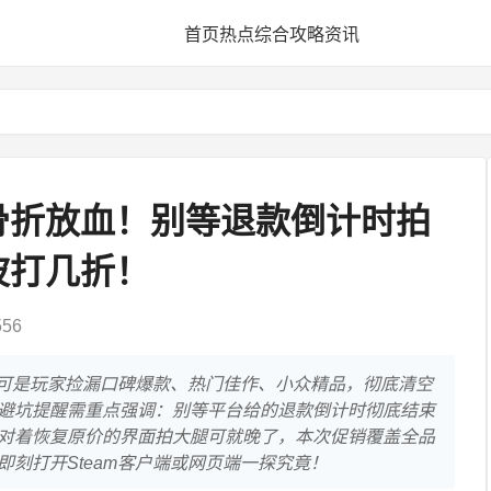
首页
热点
综合
攻略
资讯
级骨折放血！别等退款倒计时拍
波打几折！
56
！这可是玩家捡漏口碑爆款、热门佳作、小众精品，彻底清空
避坑提醒需重点强调：别等平台给的退款倒计时彻底结束
对着恢复原价的界面拍大腿可就晚了，本次促销覆盖全品
刻打开Steam客户端或网页端一探究竟！