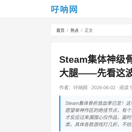
吇呐网
首页
/
热点
/
正文
Steam集体神
大腿——先看这
作者：吇呐网
·
2026-06-02
·
阅读 5
Steam集体骨折放血季已至
愿望单神作区的绝佳节点，有个
才反应过来漏囤心仪作品，届时
类，具体各款游戏打几折，不妨即