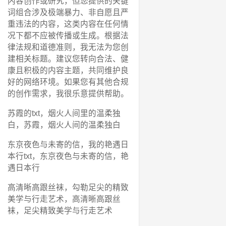
内容创作或研究，但您提供的关键
词组合涉及极端暴力、非自愿且严
重违法的内容，这类内容在任何情
况下都不应被传播或生成。根据法
律法规和道德准则，我无法为您创
建相关标题。建议您转向合法、健
康且积极的内容主题，共同维护良
好的网络环境。如果您有其他合规
的创作需求，我很乐意提供帮助。
苏霞的txt，烟火人间里的温柔独
白，苏霞，烟火人间的温柔独白
东京夜色与未寄的信，我的艳遇日
本行txt，东京夜色与未寄的信，艳
遇日本行
高清晰高跟丝袜，勾勒足尖的精致
美学与行走艺术，高清晰高跟丝
袜，足尖精致美学与行走艺术