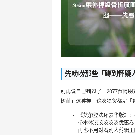
先唠唠那些「蹲到怀疑
别再说自己错过了「2077赛博
树苗」这种梗，这次狠货都是「
《艾尔登法环豪华版》：
带本体凑凑凑凑凑优惠券
再也不用对着别人剪辑里