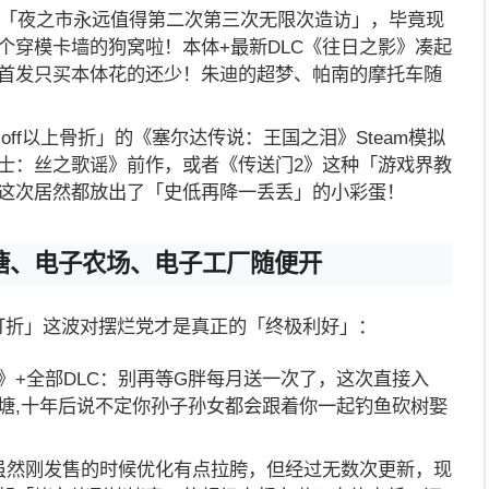
都说「夜之市永远值得第二次第三次无限次造访」，毕竟现
个穿模卡墙的狗窝啦！本体+最新DLC《往日之影》凑起
首发只买本体花的还少！朱迪的超梦、帕南的摩托车随
off以上骨折」的《塞尔达传说：王国之泪》Steam模拟
士：丝之歌谣》前作，或者《传送门2》这种「游戏界教
这次居然都放出了「史低再降一丢丢」的小彩蛋！
塘、电子农场、电子工厂随便开
都打折」这波对摆烂党才是真正的「终极利好」：
》+全部DLC：别再等G胖每月送一次了，这次直接入
塘,十年后说不定你孙子孙女都会跟着你一起钓鱼砍树娶
虽然刚发售的时候优化有点拉胯，但经过无数次更新，现