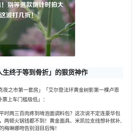
人生终于等到骨折」的狠货神作
朋克夜之市第一套房」「艾尔登法环黄金树影第一棵卢恩
补票上车门槛极低」：
平时两三百肉疼到啃泡面调料包？这次说不定连豪华包
，两顿火锅钱都不到！黄金面具、米凯拉支线想补就补,
的梅琳娜吻告别泪目后悔！