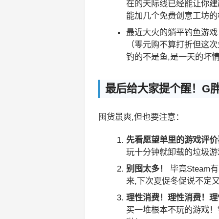
在的天际线已经能让你建
能加几个免费创意工坊的
最近大火的躺平钓鱼游戏
（零元购不算打折但这次
钓的不是鱼,是一天的坏
最后给大家提个醒！G
囤货虽爽,但也要注意：
先看愿望单里的游戏评价
玩十分钟就卸载的垃圾游
别囤太多！
毕竟Stea
来,下次夏促冬促说不定
理性消费！理性消费！理
买一堆根本不玩的游戏！