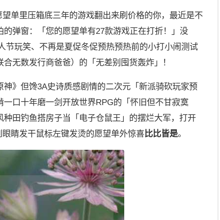
把愿望单里压箱底三年的游戏翻出来刷价格的你，最近是不
拍的弹窗：「您的愿望单有27款游戏正在打折！」没
人节玩笑、不再是夏促冬促预热预热前的小打小闹测试
联合无数发行商爸爸）的「无差别囤货轰炸」！
原神》但馋3A史诗质感剧情的二次元「新派骑砍玩家预
啃一口十年磨一剑开放世界RPG的「怀旧但不甘寂寞
风种田钓鱼搭房子当「电子仓鼠王」的摆烂大军，打开
看到眼睛发干鼠标左键发烫的愿望单外惊喜
比比皆是
。