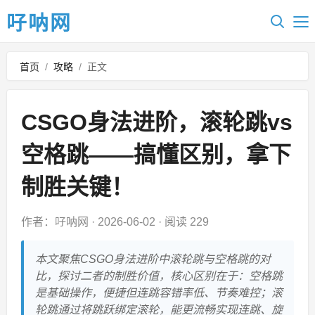
吇呐网
首页
/
攻略
/
正文
CSGO身法进阶，滚轮跳vs
空格跳——搞懂区别，拿下
制胜关键！
作者：吇呐网
·
2026-06-02
·
阅读 229
本文聚焦CSGO身法进阶中滚轮跳与空格跳的对
比，探讨二者的制胜价值，核心区别在于：空格跳
是基础操作，便捷但连跳容错率低、节奏难控；滚
轮跳通过将跳跃绑定滚轮，能更流畅实现连跳、旋