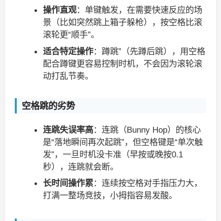
操作直观
：单键触发，在需要快速反应的场
景（比如突然跳上箱子躲枪），按空格比滚
滚轮更“顺手”。
适合特定操作
：蹲跳”（先蹲后跳），用空格
配合蹲键更容易控制时机，不会因为滚轮滚
动打乱节奏。
空格跳的劣势
连跳失误率高
：连跳（Bunny Hop）的核心
是“落地瞬间再次起跳”，但空格键是“单次触
发”，一旦时机没卡准（早按或晚按0.1
秒），连跳就会断。
长时间操作累
：连续按空格对手指压力大，
打满一整场竞技，小拇指容易发酸。