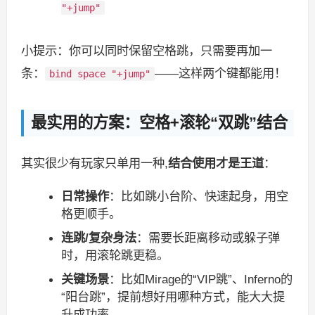
"+jump"
小提示：你可以同时保留空格跳，只需要再加一
条：
——这样两个键都能用！
bind space "+jump"
最实用的方案：空格+滚轮“双跳”结合
其实很少有玩家只单用一种,
结合使用才是王道
：
日常操作
：比如跳小台阶、快速起身，用空
格更顺手。
连跳/复杂身法
：需要长距离移动或躲子弹
时，用滚轮跳更稳。
关键场景
：比如Mirage的“VIP跳”、Inferno的
“阳台跳”，提前想好用哪种方式，能大大提
升成功率。