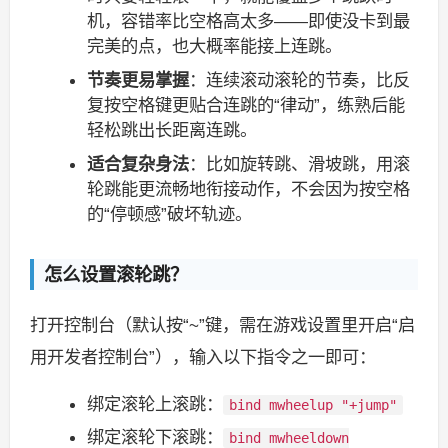
机，容错率比空格高太多——即使没卡到最
完美的点，也大概率能接上连跳。
节奏更易掌握
：连续滚动滚轮的节奏，比反
复按空格键更贴合连跳的“律动”，练熟后能
轻松跳出长距离连跳。
适合复杂身法
：比如旋转跳、滑坡跳，用滚
轮跳能更流畅地衔接动作，不会因为按空格
的“停顿感”破坏轨迹。
怎么设置滚轮跳？
打开控制台（默认按“~”键，需在游戏设置里开启“启
用开发者控制台”），输入以下指令之一即可：
绑定滚轮上滚跳：
bind mwheelup "+jump"
绑定滚轮下滚跳：
bind mwheeldown