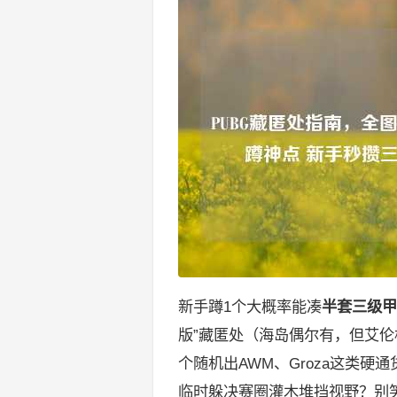
新手蹲1个大概率能凑
半套三级甲
版”藏匿处（海岛偶尔有，但艾伦
个随机出AWM、Groza这类
临时躲决赛圈灌木堆挡视野？别