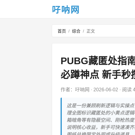
吇呐网
首页
/
综合
/
正文
PUBG藏匿处指
必蹲神点 新手秒
作者：吇呐网
·
2026-06-02
·
阅读 4
这是一份兼顾刷新逻辑与实操点
理全图标识藏匿处的小黄点逻辑
箱暗角等有隐蔽空间、刚枪热度
说明核心收益，新手可快速凑齐
图纸兑换限定外观或升级道具。