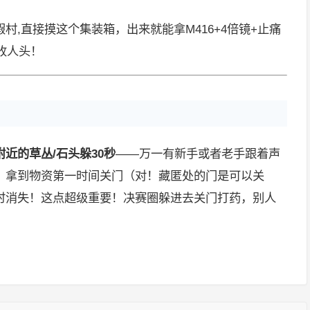
村,直接摸这个集装箱，出来就能拿M416+4倍镜+止痛
收人头！
近的草丛/石头躲30秒
——万一有新手或者老手跟着声
，拿到物资第一时间关门（对！藏匿处的门是可以关
时消失！这点超级重要！决赛圈躲进去关门打药，别人