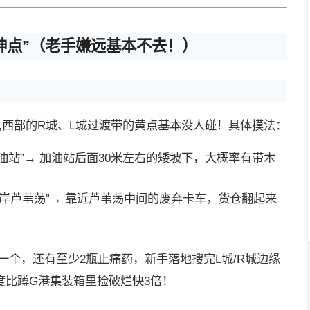
神点”（老手嫌远基本不去！）
,西部的R城、L城过渡带的黄点基本没人碰！具体摸法：
油站”→ 加油站后面30米左右的矮坡下，大概率有带木
西岸芦苇荡”→ 靠近芦苇荡中间的废弃卡车，货仓翻起来
一个，还有至少2瓶止痛药，新手落地搜完L城/R城边缘
度比蹲G港集装箱里捡破烂快3倍！