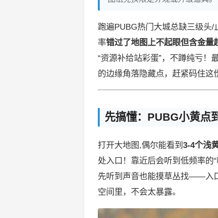
跑遍PUBG热门大城总缺三级头
率
错过了地图上不起眼但含金量
“资源补给站彩蛋”，不蹲纯亏！
的边缘角落隐藏点，赶紧码住这
先搞懂：PUBG小黄点
打开大地图,偶尔能看到
3-4个
处入口！靠近后会听到低频率的“
先听到声音也能摸草丛找——入
空间里，不会太暴露。