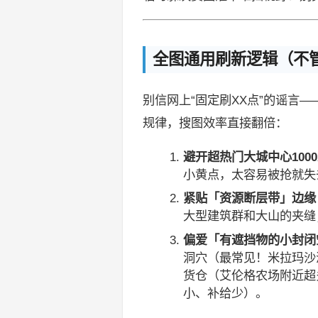
全图通用刷新逻辑（不管
别信网上“固定刷XX点”的谣言—
规律，搜图效率直接翻倍：
避开超热门大城中心100
小黄点，太容易被抢就失
紧贴「资源断层带」边缘
大型建筑群和大山的夹缝
偏爱「有遮挡物的小封闭
洞穴（最常见！米拉玛沙
货仓（艾伦格农场附近超
小、补给少）。