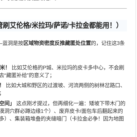
刷艾伦格/米拉玛/萨诺/卡拉金都能用！）
—蓝洞是按
区域物资密度反推藏匿处位置
的，记住这3条
0米！
比如艾伦格的P城、米拉玛的皮卡多中心，不会刷
去“藏匿补给”的意义了；
！
比如大城和野区的过渡坡、河流两侧的树林岔路口、
；
空间」
这点刚才提过，但再细化一遍：矮坡下带木门的
漠洞穴群必蹲边缘1个）、废弃皮卡/面包车后翻起来的
多）、集装箱堆叠的夹缝暗门（卡拉金必争！因为地图