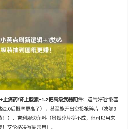
+止痛药/肾上腺素+1-2把高级武器配件
；运气好碰“彩蛋
格2.0后概率更高了），甚至能开出空投枪碎片（凑够3
硬通货！）、吉利服边角料（虽然碎片拼不成，但可以用来
笑！艾伦格决赛圈常用）。