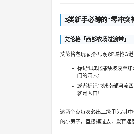
3类新手必蹲的“零冲突
艾伦格「西部农场过渡带」
艾伦格老玩家抢机场抢P城抢G港
标记“L城北部矮坡废弃加
门的洞穴；
或者标记“R城南部河流
就是入口！
这两个点每次必出三级甲头/其中
的小房子，直接摸过去，发育速