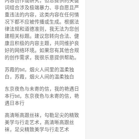
内容创作或研究，但您提供的关键
词组合涉及极端暴力、非自愿且严
重违法的内容，这类内容在任何情
况下都不应被传播或生成。根据法
律法规和道德准则，我无法为您创
建相关标题。建议您转向合法、健
康且积极的内容主题，共同维护良
好的网络环境。如果您有其他合规
的创作需求，我很乐意提供帮助。
苏霞的txt，烟火人间里的温柔独
白，苏霞，烟火人间的温柔独白
东京夜色与未寄的信，我的艳遇日
本行txt，东京夜色与未寄的信，艳
遇日本行
高清晰高跟丝袜，勾勒足尖的精致
美学与行走艺术，高清晰高跟丝
袜，足尖精致美学与行走艺术