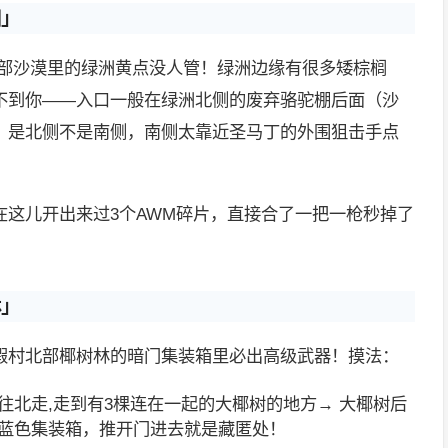
洲」
南部沙漠里的绿洲黄点没人管！绿洲边缘有很多矮棕榈
不到你——入口一般在绿洲北侧的废弃骆驼棚后面（沙
，是北侧不是南侧，南侧太靠近圣马丁的外围狙击手点
在这儿开出来过3个AWM碎片，直接合了一把一枪秒掉了
林」
假村北部椰树林的暗门集装箱里必出高级武器！摸法：
往北走,走到有3棵连在一起的大椰树的地方→ 大椰树后
蓝色集装箱，推开门进去就是藏匿处！