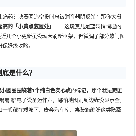
/止痛药？决赛圈追空投时总被消音器阴反杀？那你大概
超高的「小黄点藏匿处」
——这玩意儿是蓝洞悄悄埋的
最近几个小更新虽没动大刷新框架，但微调了部分热门图
份保姆级攻略。
到底是什么？
浅黄小圆圈围绕着1个纯白色实心点
的标记，那个就是藏匿
嗡嗡嗡”电子设备运作声，哪怕地图刷到边缘没显示全，
口一般藏在矮坡下、废弃汽车库、集装箱缝隙这类隐蔽