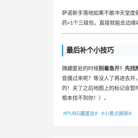
萨诺新手落地如果不敢冲天堂度假
药+1个三级包，直接就能去边缘
最后补个小技巧
蹲藏匿处的时候
别着急开！先找附
音摸过来呢？等没人了再进去开
的！关了之后地图上的标记会暂
根本找不到你！）。
PUBG藏匿处
小黄点刷新