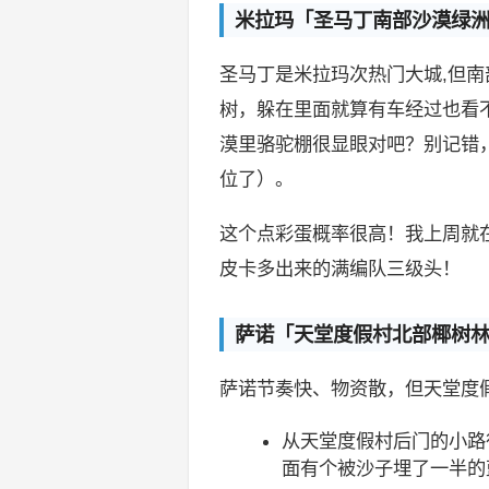
米拉玛「圣马丁南部沙漠绿
圣马丁是米拉玛次热门大城,但
树，躲在里面就算有车经过也看
漠里骆驼棚很显眼对吧？别记错
位了）。
这个点彩蛋概率很高！我上周就
皮卡多出来的满编队三级头！
萨诺「天堂度假村北部椰树
萨诺节奏快、物资散，但天堂度
从天堂度假村后门的小路
面有个被沙子埋了一半的