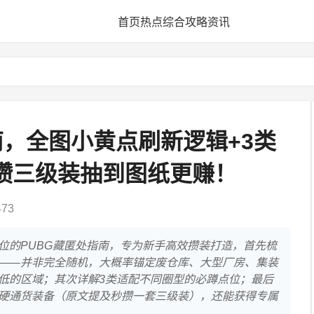
首页
热点
综合
攻略
资讯
南，全图小黄点刷新逻辑+3类
攒三级装抽到图纸更赚！
73
位的PUBG藏匿处指南，专为新手高效攒装打造，首先梳
——并非完全随机，大概率锚定废仓库、大型厂房、集装
低的区域；其次详解3类适配不同圈型的必蹲点位；最后
硬通货装备（原文提及秒攒一套三级装），还能获得专属