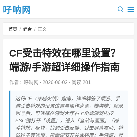
吇呐网
首页
/
综合
/
正文
CF受击特效在哪里设置？
端游/手游超详细操作指南
作者：吇呐网
·
2026-06-02
·
阅读 201
这份CF（穿越火线）指南，详细解答了端游、手
游受击特效的设置位置与操作步骤，端游端：登录
账号后，可选择在游戏大厅右上角或游戏内按
ESC键打开「设置」，进入「音效与画面」「战
斗特效」板块，找到受击反馈、受击屏幕震动、特
效粒子等选项，按需调节开关或强度；手游端：登