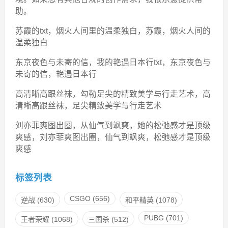
助。
苏霞的txt，烟火人间里的温柔独白，苏霞，烟火人间的
温柔独白
东京夜色与未寄的信，我的艳遇日本行txt，东京夜色与
未寄的信，艳遇日本行
高清晰高跟丝袜，勾勒足尖的精致美学与行走艺术，高
清晰高跟丝袜，足尖精致美学与行走艺术
刘亦菲爽图出圈，从仙气到飒爽，她的松弛感才是顶级
爽感，刘亦菲爽图出圈，仙气到飒爽，松弛感才是顶级
爽感
标签列表
CSGO
(656)
逆战
(630)
和平精英
(1078)
PUBG
(701)
王者荣耀
(1068)
三国杀
(512)