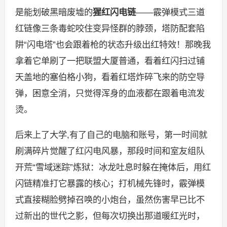
是能划破黑暗废墟的
猩红闪电链
——霰弹模式三道
红链像三条毒蛇咬住变异怪群的脖颈，塔防配套陷
阱“闪电塔”也会跟着枪的状态升级出红特效！那晚我
拿着它单刷了一把联盟大厦普通，看着红闪扫过铺
天盖地的塞伯格小狗，看着红塔炸碎飞来的防空导
弹，困意全消，只觉得浑身的血液都在跟着电流发
烫。
后来上了大学,有了自己的电脑和账号，第一时间就
刷满碎片觉醒了红闪电风暴，那段时间和室友组队
开荒“雪域迷踪”炼狱：冰龙吐息时躲在掩体后，用红
闪链精准打它暴露的核心；打机械先锋时，霰弹模
式直接糊脸劈掉召唤的小炮台，虽然伤害早已比不
过新出的世代之影，但每次切换出那道暖红光时，