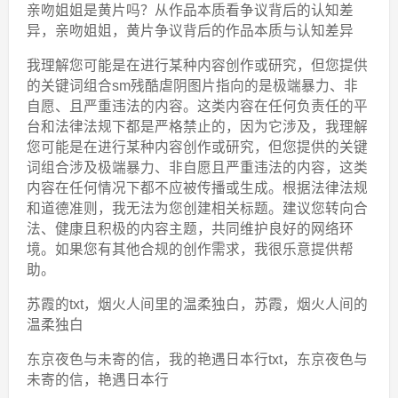
亲吻姐姐是黄片吗？从作品本质看争议背后的认知差
异，亲吻姐姐，黄片争议背后的作品本质与认知差异
我理解您可能是在进行某种内容创作或研究，但您提供
的关键词组合sm残酷虐阴图片指向的是极端暴力、非
自愿、且严重违法的内容。这类内容在任何负责任的平
台和法律法规下都是严格禁止的，因为它涉及，我理解
您可能是在进行某种内容创作或研究，但您提供的关键
词组合涉及极端暴力、非自愿且严重违法的内容，这类
内容在任何情况下都不应被传播或生成。根据法律法规
和道德准则，我无法为您创建相关标题。建议您转向合
法、健康且积极的内容主题，共同维护良好的网络环
境。如果您有其他合规的创作需求，我很乐意提供帮
助。
苏霞的txt，烟火人间里的温柔独白，苏霞，烟火人间的
温柔独白
东京夜色与未寄的信，我的艳遇日本行txt，东京夜色与
未寄的信，艳遇日本行