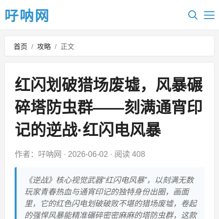
吇呐网
首页
/
攻略
/
正文
红闪划破猎场废墟，风暴碾
碎塔防虫群——刻满通宵印
记的逆战·红闪电风暴
作者：吇呐网
·
2026-06-02
·
阅读 408
《逆战》核心视觉武器“红闪电风暴”，以刻满无数
玩家青春热血与通宵印记的独特身份出圈，画面
里，它的红色闪电划破破败不堪的猎场废墟，卷起
的强悍风暴能精准碾碎密密麻麻的塔防虫群，这款