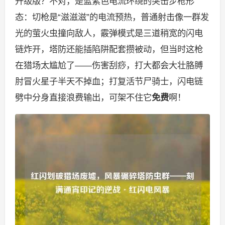
升级版？不对，是蓝紫色电流环绕的突击步枪形
态：切枪是“滋滋滋”的电流预热，普通射击像一群发
光的萤火虫撞向敌人，霰弹模式是三道稍宽的闪电
链炸开，塔防还能插陷阱配套攒被动，但当时这枪
在猎场太尴尬了——伤害刮痧，打大都会大壮胳膊
肘冒火星子半天不掉血；打复活节尸骑士，闪电链
劈中分身直接浪费输出，可架不住它
免费
啊！