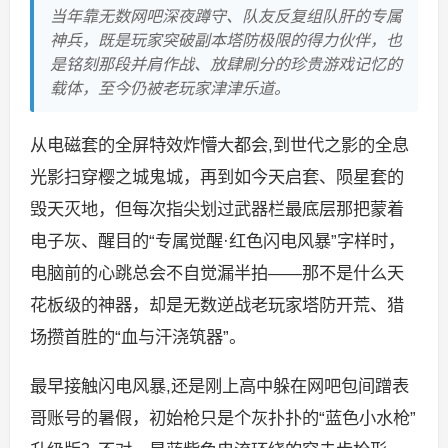
当年靠无数网吧深夜蹲守、队友反复组队肝的专属
神兵，既是玩家突破副本塔防极限的得力伙伴，也
是铭刻那段并肩作战、放肆刷分的珍贵游戏记忆的
载体，至今仍被老玩家津津乐道。
从电磁套的全屏特效炸懵大都会,到世代之影的全息
光影扫穿樱之城鬼城，再到如今天启套、陨星套的
毁天灭地，但每次指尖划过武器栏最底层那把蒙着
电子灰、醒目的“专属觉醒·红色闪电风暴”字样时，
电脑前的心跳总会不自觉漏半拍——那不是什么天
花板级的神器，却是无数逆战老玩家塔防开荒、猎
场攒首胜的“血与汗浇筑器”。
最早接触闪电风暴,还是刚上高中躲在网吧包间蹭表
哥账号的暑假，初始枪只是个灰扑扑的“蓝色小水枪”