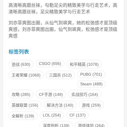
高清晰高跟丝袜，勾勒足尖的精致美学与行走艺术，高
清晰高跟丝袜，足尖精致美学与行走艺术
刘亦菲爽图出圈，从仙气到飒爽，她的松弛感才是顶级
爽感，刘亦菲爽图出圈，仙气到飒爽，松弛感才是顶级
爽感
标签列表
CSGO
(656)
逆战
(630)
和平精英
(1078)
PUBG
(701)
王者荣耀
(1068)
三国杀
(512)
Steam
(488)
攻略
(285)
CF手游
(148)
实战技巧
(164)
英雄联盟
(156)
解决方法
(140)
游戏
(259)
LOL
(254)
CF
(137)
全解析
(139)
深度剖析
(139)
游戏体验
(264)