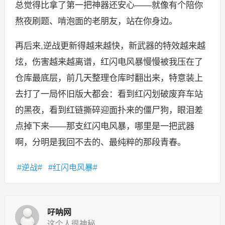
总觉得比拿了第一把神器还安心——就像有个陪你
熬夜刷题、啃泡面的老朋友，站在你身边。
再后来,逆战更新得越来越快，新武器的特效越来越
炫，伤害越来越离谱，红闪电风暴慢慢被我压在了
仓库最底层，前几天整理仓库时翻出来，特意装上
去打了一局怀旧版大都会：看到红闪划破废弃车站
的黑夜，看到红链撕碎迎面扑来的僵尸狗，眼泪差
点掉下来——那支红闪电风暴，哪里是一把武器
啊，分明是我回不去的、最纯粹的那段青春。
逆战
红闪电风暴
吇呐网
这个人很神秘