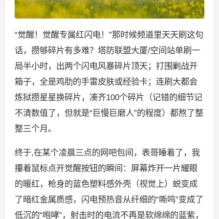
“觉醒！觉醒专属红闪电！”那时候频道里天天刷这句
话，攒够碎片有多难？塔防联盟大厦/空间站单刷一
局半小时，出两个闪电风暴碎片顶天；打围剿战开
箱子，全是鸡肋的手雷皮肤或经验卡；连刷大都会
炼狱攒星星换碎片，凑齐100个碎片（记错的细节记
不清数值了，但就是“巨慢巨磨人”的程度）都熬了整
整三个月。
终于,在某个凌晨三点的网吧包间，表哥睡着了，我
攥着鼠标点开觉醒按钮的瞬间：屏幕炸开一片耀眼
的暖红，枪身的蓝色塑料感外壳（视觉上）蜕变成
了暗红金属质感，闪电预热音从纤细的“嘶鸣”变成了
低沉的“咆哮”，射击时的电流不再是软绵绵的蓝紫，