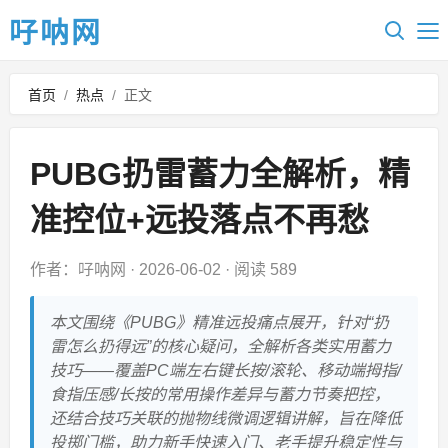
吇呐网
首页
/
热点
/
正文
PUBG扔雷蓄力全解析，精
准控位+远投落点不再愁
作者：吇呐网
·
2026-06-02
·
阅读 589
本文围绕《PUBG》精准远投痛点展开，针对“扔
雷怎么扔得远”的核心疑问，全解析各类实用蓄力
技巧——覆盖PC端左右键长按/滚轮、移动端拇指/
食指压感/长按的常用操作差异与蓄力节奏把控，
还结合技巧关联的抛物线微调逻辑讲解，旨在降低
投掷门槛，助力新手快速入门、老手提升稳定性与