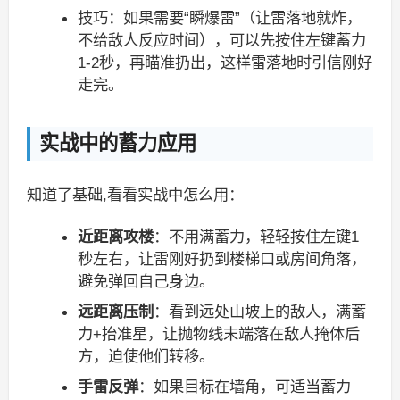
技巧：如果需要“瞬爆雷”（让雷落地就炸，
不给敌人反应时间），可以先按住左键蓄力
1-2秒，再瞄准扔出，这样雷落地时引信刚好
走完。
实战中的蓄力应用
知道了基础,看看实战中怎么用：
近距离攻楼
：不用满蓄力，轻轻按住左键1
秒左右，让雷刚好扔到楼梯口或房间角落，
避免弹回自己身边。
远距离压制
：看到远处山坡上的敌人，满蓄
力+抬准星，让抛物线末端落在敌人掩体后
方，迫使他们转移。
手雷反弹
：如果目标在墙角，可适当蓄力