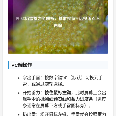
PC端操作
拿出手雷：按数字键“4”（默认）切换到手
雷，或通过滚轮选择。
开始蓄力：
按住鼠标左键
，此时屏幕上会出
现手雷的
抛物线预览线
和
蓄力进度条
（进度
条通常在屏幕下方或手雷图标旁）。
扔出雷：松开鼠标左键，手雷就会按照蓄力