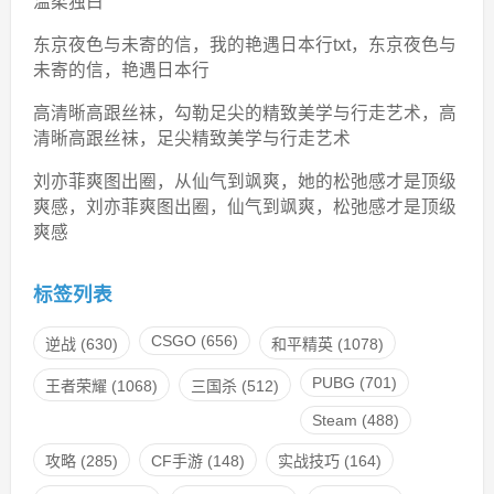
温柔独白
东京夜色与未寄的信，我的艳遇日本行txt，东京夜色与
未寄的信，艳遇日本行
高清晰高跟丝袜，勾勒足尖的精致美学与行走艺术，高
清晰高跟丝袜，足尖精致美学与行走艺术
刘亦菲爽图出圈，从仙气到飒爽，她的松弛感才是顶级
爽感，刘亦菲爽图出圈，仙气到飒爽，松弛感才是顶级
爽感
标签列表
CSGO
(656)
逆战
(630)
和平精英
(1078)
PUBG
(701)
王者荣耀
(1068)
三国杀
(512)
Steam
(488)
攻略
(285)
CF手游
(148)
实战技巧
(164)