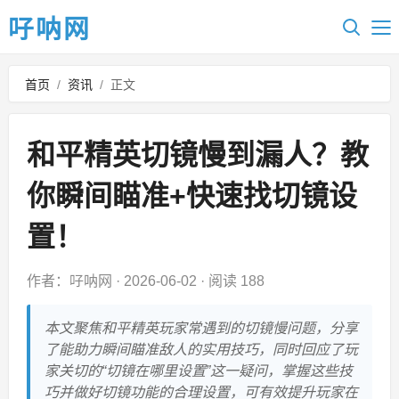
吇呐网
首页
/
资讯
/
正文
和平精英切镜慢到漏人？教
你瞬间瞄准+快速找切镜设
置！
作者：吇呐网
·
2026-06-02
·
阅读 188
本文聚焦和平精英玩家常遇到的切镜慢问题，分享
了能助力瞬间瞄准敌人的实用技巧，同时回应了玩
家关切的“切镜在哪里设置”这一疑问，掌握这些技
巧并做好切镜功能的合理设置，可有效提升玩家在