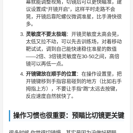
幕就能调整视角，切镜后可以更快瞄准，建
议设置成“开镜开启”，这样平时走路不会
晃，开镜后靠陀螺仪微调准星，比手滑快很
多。
灵敏度不要太极端
：开镜灵敏度太高会晃，
太低又拉不动，可以先去训练场，对着移动
靶试试，调到自己能快速稳住准星的数值
——2倍、3倍镜灵敏度在30-50之间，高倍
镜可以再低一点。
开镜键放在顺手的位置
：在操作设置里，把
开镜键移到手指容易碰到的地方（比如右手
拇指上方），不要让手指“跑”太远去按键，
反应速度自然就快了。
操作习惯也很重要：预瞄比切镜更关键
很多时候,你觉得切镜慢，其实是因为没做好预瞄，