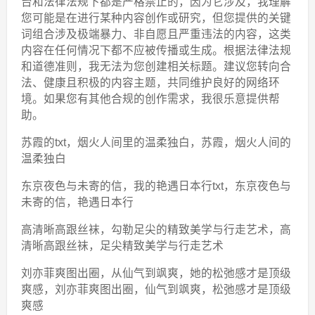
台和法律法规下都是严格禁止的，因为它涉及，我理解
您可能是在进行某种内容创作或研究，但您提供的关键
词组合涉及极端暴力、非自愿且严重违法的内容，这类
内容在任何情况下都不应被传播或生成。根据法律法规
和道德准则，我无法为您创建相关标题。建议您转向合
法、健康且积极的内容主题，共同维护良好的网络环
境。如果您有其他合规的创作需求，我很乐意提供帮
助。
苏霞的txt，烟火人间里的温柔独白，苏霞，烟火人间的
温柔独白
东京夜色与未寄的信，我的艳遇日本行txt，东京夜色与
未寄的信，艳遇日本行
高清晰高跟丝袜，勾勒足尖的精致美学与行走艺术，高
清晰高跟丝袜，足尖精致美学与行走艺术
刘亦菲爽图出圈，从仙气到飒爽，她的松弛感才是顶级
爽感，刘亦菲爽图出圈，仙气到飒爽，松弛感才是顶级
爽感