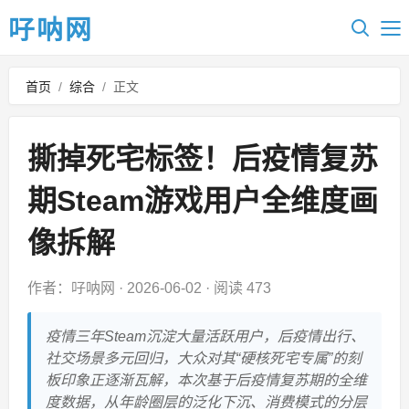
吇呐网
首页
/
综合
/
正文
撕掉死宅标签！后疫情复苏
期Steam游戏用户全维度画
像拆解
作者：吇呐网
·
2026-06-02
·
阅读 473
疫情三年Steam沉淀大量活跃用户，后疫情出行、
社交场景多元回归，大众对其“硬核死宅专属”的刻
板印象正逐渐瓦解，本次基于后疫情复苏期的全维
度数据，从年龄圈层的泛化下沉、消费模式的分层