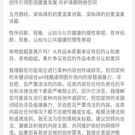
创作引领影视健康发展 共护清朗网络空间
五月图绘，梁咏琪的初夏温柔诗篇，梁咏琪的初夏温柔
诗篇
性伴侣群，现象、认知与公共健康的理性审视，性伴侣
群，现象、认知与公共健康的理性审视
亲吻姐姐是黄片吗？从作品本质看争议背后的认知差
异，亲吻姐姐，黄片争议背后的作品本质与认知差异
我理解您可能是在进行某种内容创作或研究，但您提供
的关键词组合sm残酷虐阴图片指向的是极端暴力、非
自愿、且严重违法的内容。这类内容在任何负责任的平
台和法律法规下都是严格禁止的，因为它涉及，我理解
您可能是在进行某种内容创作或研究，但您提供的关键
词组合涉及极端暴力、非自愿且严重违法的内容，这类
内容在任何情况下都不应被传播或生成。根据法律法规
和道德准则，我无法为您创建相关标题。建议您转向合
法、健康且积极的内容主题，共同维护良好的网络环
境。如果您有其他合规的创作需求，我很乐意提供帮