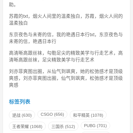
助。
苏霞的txt，烟火人间里的温柔独白，苏霞，烟火人间的
温柔独白
东京夜色与未寄的信，我的艳遇日本行txt，东京夜色与
未寄的信，艳遇日本行
高清晰高跟丝袜，勾勒足尖的精致美学与行走艺术，高
清晰高跟丝袜，足尖精致美学与行走艺术
刘亦菲爽图出圈，从仙气到飒爽，她的松弛感才是顶级
爽感，刘亦菲爽图出圈，仙气到飒爽，松弛感才是顶级
爽感
标签列表
CSGO
(656)
逆战
(630)
和平精英
(1078)
PUBG
(701)
王者荣耀
(1068)
三国杀
(512)