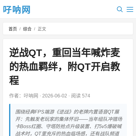
吇呐网
首页
/
综合
/
正文
逆战QT，重回当年喊炸麦
的热血羁绊，附QT开启教
程
作者：吇呐网
·
2026-06-02
·
阅读 574
围绕经典FPS端游《逆战》的老牌内置语音QT展
开：先触发老玩家的集体怀旧——当年组队冲猎场
卡Boss红圈、守塔防抢点升级装置、打5v5爆破喊
战术时，QT里充斥的热血临场感，还有战队频道