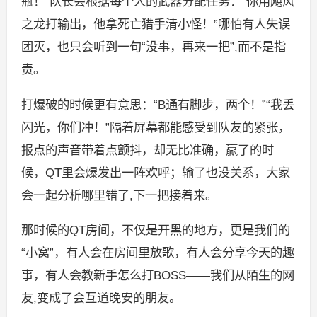
瓶！”队长会根据每个人的武器分配任务：“你用飓风
之龙打输出，他拿死亡猎手清小怪！”哪怕有人失误
团灭，也只会听到一句“没事，再来一把”,而不是指
责。
打爆破的时候更有意思：“B通有脚步，两个！”“我丢
闪光，你们冲！”隔着屏幕都能感受到队友的紧张，
报点的声音带着点颤抖，却无比准确，赢了的时
候，QT里会爆发出一阵欢呼；输了也没关系，大家
会一起分析哪里错了,下一把接着来。
那时候的QT房间，不仅是开黑的地方，更是我们的
“小窝”，有人会在房间里放歌，有人会分享今天的趣
事，有人会教新手怎么打BOSS——我们从陌生的网
友,变成了会互道晚安的朋友。