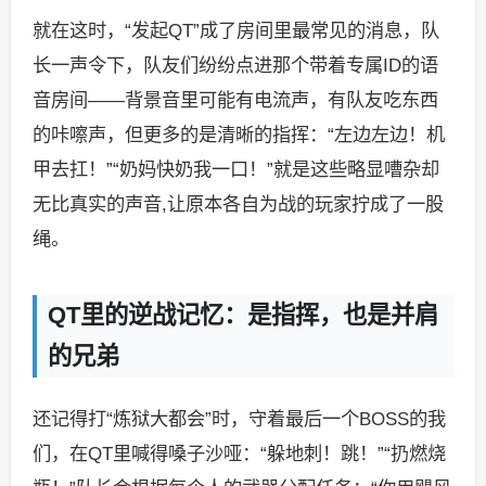
就在这时，“发起QT”成了房间里最常见的消息，队
长一声令下，队友们纷纷点进那个带着专属ID的语
音房间——背景音里可能有电流声，有队友吃东西
的咔嚓声，但更多的是清晰的指挥：“左边左边！机
甲去扛！”“奶妈快奶我一口！”就是这些略显嘈杂却
无比真实的声音,让原本各自为战的玩家拧成了一股
绳。
QT里的逆战记忆：是指挥，也是并肩
的兄弟
还记得打“炼狱大都会”时，守着最后一个BOSS的我
们，在QT里喊得嗓子沙哑：“躲地刺！跳！”“扔燃烧