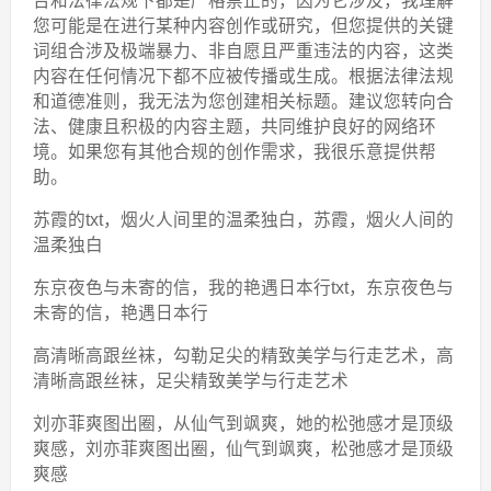
台和法律法规下都是严格禁止的，因为它涉及，我理解
您可能是在进行某种内容创作或研究，但您提供的关键
词组合涉及极端暴力、非自愿且严重违法的内容，这类
内容在任何情况下都不应被传播或生成。根据法律法规
和道德准则，我无法为您创建相关标题。建议您转向合
法、健康且积极的内容主题，共同维护良好的网络环
境。如果您有其他合规的创作需求，我很乐意提供帮
助。
苏霞的txt，烟火人间里的温柔独白，苏霞，烟火人间的
温柔独白
东京夜色与未寄的信，我的艳遇日本行txt，东京夜色与
未寄的信，艳遇日本行
高清晰高跟丝袜，勾勒足尖的精致美学与行走艺术，高
清晰高跟丝袜，足尖精致美学与行走艺术
刘亦菲爽图出圈，从仙气到飒爽，她的松弛感才是顶级
爽感，刘亦菲爽图出圈，仙气到飒爽，松弛感才是顶级
爽感