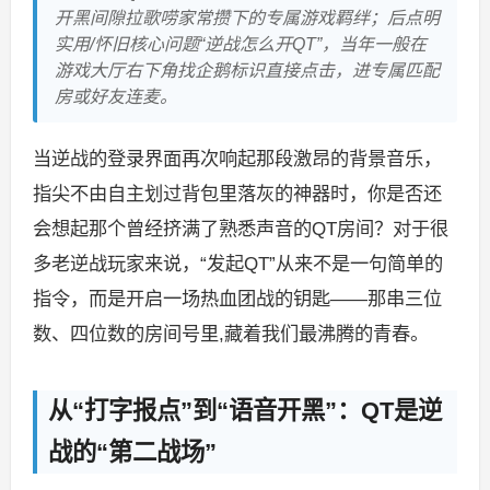
开黑间隙拉歌唠家常攒下的专属游戏羁绊；后点明
实用/怀旧核心问题“逆战怎么开QT”，当年一般在
游戏大厅右下角找企鹅标识直接点击，进专属匹配
房或好友连麦。
当逆战的登录界面再次响起那段激昂的背景音乐，
指尖不由自主划过背包里落灰的神器时，你是否还
会想起那个曾经挤满了熟悉声音的QT房间？对于很
多老逆战玩家来说，“发起QT”从来不是一句简单的
指令，而是开启一场热血团战的钥匙——那串三位
数、四位数的房间号里,藏着我们最沸腾的青春。
从“打字报点”到“语音开黑”：QT是逆
战的“第二战场”