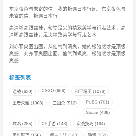
东京夜色与未寄的信，我的艳遇日本行txt，东京夜色与
未寄的信，艳遇日本行
高清晰高跟丝袜，勾勒足尖的精致美学与行走艺术，高
清晰高跟丝袜，足尖精致美学与行走艺术
刘亦菲爽图出圈，从仙气到飒爽，她的松弛感才是顶级
爽感，刘亦菲爽图出圈，仙气到飒爽，松弛感才是顶级
爽感
标签列表
CSGO
(656)
逆战
(630)
和平精英
(1078)
PUBG
(701)
王者荣耀
(1068)
三国杀
(512)
Steam
(488)
攻略
(285)
CF手游
(148)
实战技巧
(164)
英雄联盟
(156)
解决方法
(140)
游戏
(259)