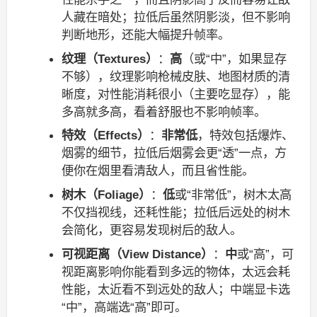
人藏在暗处；拉低后虽然阴影淡，但不影响
判断地形，还能大幅提升帧率。
纹理（Textures）
：
高
（或“中”，如果显存
不够），纹理影响枪械皮肤、地图材质的清
晰度，对性能消耗很小（主要吃显存），能
多高就多高，看着舒服也不影响帧率。
特效（Effects）
：
非常低
，特效包括爆炸、
烟雾的细节，拉低后烟雾会更“透”一点，方
便你在烟里看清敌人，而且省性能。
树木（Foliage）
：
低
或“非常低”，树木太高
不仅挡视线，还耗性能；拉低后远处的树木
会简化，更容易发现树后的敌人。
可视距离（View Distance）
：
中
或“高”，可
视距离影响你能看到多远的物体，太远会耗
性能，太近看不到远处的敌人；中端显卡选
“中”，高端选“高”即可。