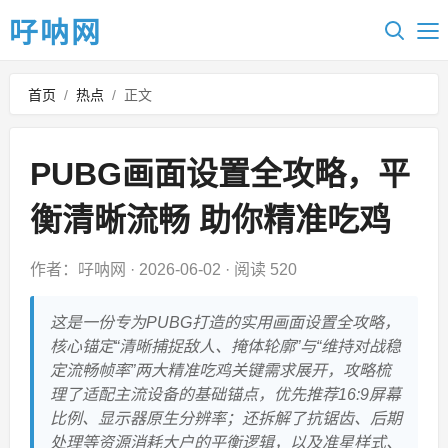
吇呐网
首页
/
热点
/
正文
PUBG画面设置全攻略，平
衡清晰流畅 助你精准吃鸡
作者：吇呐网
·
2026-06-02
·
阅读 520
这是一份专为PUBG打造的实用画面设置全攻略，
核心锚定“清晰捕捉敌人、掩体轮廓”与“维持对战稳
定流畅帧率”两大精准吃鸡关键需求展开，攻略梳
理了适配主流设备的基础锚点，优先推荐16:9屏幕
比例、显示器原生分辨率；还拆解了抗锯齿、后期
处理等资源消耗大户的平衡逻辑，以及准星样式、