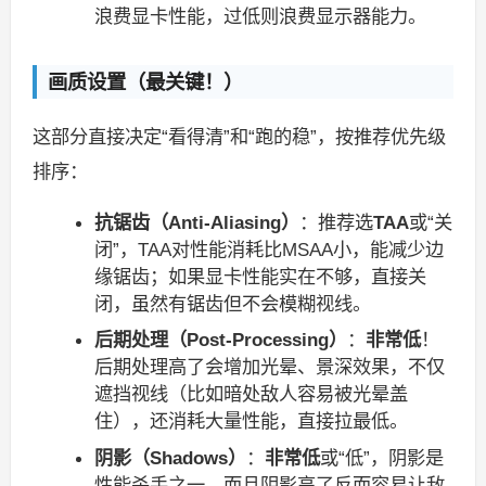
浪费显卡性能，过低则浪费显示器能力。
画质设置（最关键！）
这部分直接决定“看得清”和“跑的稳”，按推荐优先级
排序：
抗锯齿（Anti-Aliasing）
：推荐选
TAA
或“关
闭”，TAA对性能消耗比MSAA小，能减少边
缘锯齿；如果显卡性能实在不够，直接关
闭，虽然有锯齿但不会模糊视线。
后期处理（Post-Processing）
：
非常低
！
后期处理高了会增加光晕、景深效果，不仅
遮挡视线（比如暗处敌人容易被光晕盖
住），还消耗大量性能，直接拉最低。
阴影（Shadows）
：
非常低
或“低”，阴影是
性能杀手之一，而且阴影高了反而容易让敌