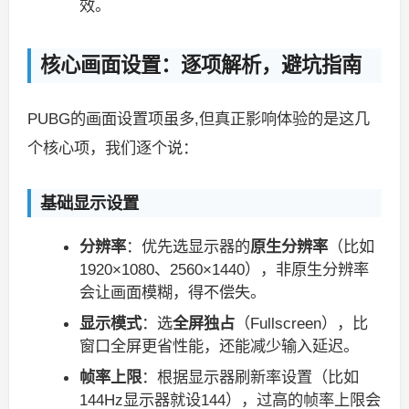
效。
核心画面设置：逐项解析，避坑指南
PUBG的画面设置项虽多,但真正影响体验的是这几
个核心项，我们逐个说：
基础显示设置
分辨率
：优先选显示器的
原生分辨率
（比如
1920×1080、2560×1440），非原生分辨率
会让画面模糊，得不偿失。
显示模式
：选
全屏独占
（Fullscreen），比
窗口全屏更省性能，还能减少输入延迟。
帧率上限
：根据显示器刷新率设置（比如
144Hz显示器就设144），过高的帧率上限会