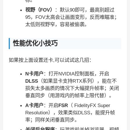
标。
视野（FOV）
：默认90即可，最高别超过
95，FOV太高会让画面变形，反而难瞄准；
太低则视野窄，容易被偷袭。
性能优化小技巧
如果按上面设置还卡,可以试试这几招：
N卡用户
：打开NVIDIA控制面板，开启
DLSS
（如果显卡支持RTX系列），能在不
损失太多画质的情况下大幅提升帧率；关闭
垂直同步（用游戏内的帧率上限代替）。
A卡用户
：开启
FSR
（ FidelityFX Super
Resolution），效果类似DLSS，能提升帧
率；同样关闭垂直同步。
关闭后台程序
：玩游戏前关掉浏览器、视频