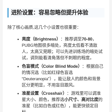
进阶设置：容易忽略但提升体验
除了核心画质,这几个小设置也很重要：
亮度（Brightness）
：推荐调至
70-80
，
PUBG地图很多暗处，亮度太低看不清敌
人，太高又晃眼；可以先进训练场的暗处试
试，调到能看清角落但不刺眼的程度。
色盲模式（Color Blind Mode）
：根据自己
的情况选（比如红绿色盲选
“Deuteranopia”），能让敌人的颜色和背景
区分更明显，不用盲目跟风。
准星设置（Crosshair）
：游戏里可以调准
星大小、颜色，推荐选
小尺寸、高对比度
的
准星（比如白色或红色），能更快锁定目