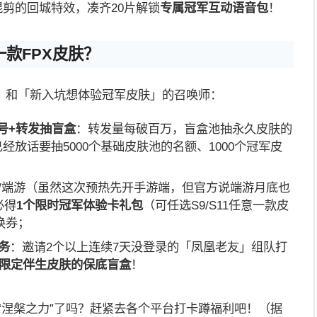
手混剪的回城特效，凑齐20片解锁
专属冠军互动语音包
！
款FPX皮肤？
」和「新入坑想体验冠军皮肤」的召唤师：
账号+转发抽盲盒
：转发量每破百万，盲盒池抽永久皮肤的
经放话要抽5000个基础皮肤池的名额、1000个冠军皮
/端游（虽然这次预热先开手游端，但官方说端游月底也
必得
1个限时冠军体验卡礼包
（可任选S9/S11任意一款皮
换券；
务
：邀请2个以上连续7天没登录的「凤凰老友」组队打
限定伴生皮肤的保底盲盒
！
“涅槃之力”了吗？赶紧去各个平台打卡蹲福利吧！（据