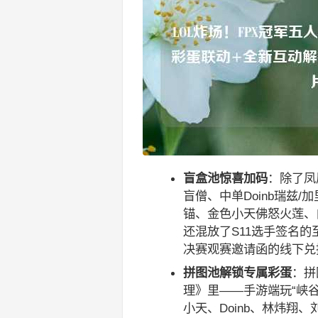
盲盒池惊喜加码
：除了凤
盲僧、中单Doinb瑞兹
锚、金色小天佛怒火莲、白
还混放了S11选手签名
决赛观赛邀请函的线下兑
拼图池解锁专属彩蛋
：拼
理》里——手游端玩“峡谷
小天、Doinb、林炜翔