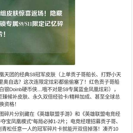
凰天团的经典S9冠军皮肤（上单贡子哥船长、打野小天
/加里奥自选？这次连限定炫彩都偷偷塞了！红色贡子哥船
银Doinb硬币侠…哦不对是S9专属蓝金凤凰炫彩），
的至臻候补皮肤、永久双倍经验卡/精粹加成、甚至全球总
换资格！
图碎片分别藏在《英雄联盟手游》和《英雄联盟电竞经
夺宝凤凰模式”每局必掉1-2片；电竞经理招募贡子哥、
、刘青松任意一人的冠军碎片卡就能开双倍掉落！凑齐10