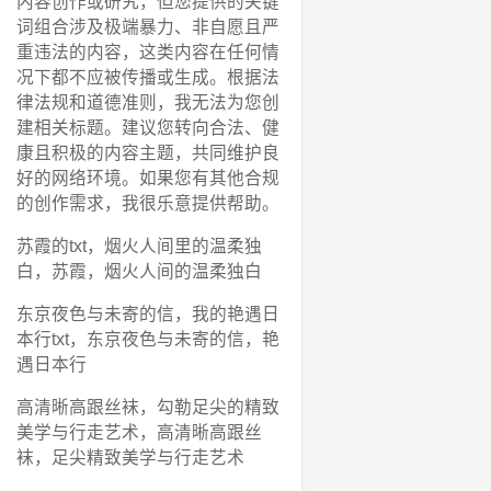
内容创作或研究，但您提供的关键
词组合涉及极端暴力、非自愿且严
重违法的内容，这类内容在任何情
况下都不应被传播或生成。根据法
律法规和道德准则，我无法为您创
建相关标题。建议您转向合法、健
康且积极的内容主题，共同维护良
好的网络环境。如果您有其他合规
的创作需求，我很乐意提供帮助。
苏霞的txt，烟火人间里的温柔独
白，苏霞，烟火人间的温柔独白
东京夜色与未寄的信，我的艳遇日
本行txt，东京夜色与未寄的信，艳
遇日本行
高清晰高跟丝袜，勾勒足尖的精致
美学与行走艺术，高清晰高跟丝
袜，足尖精致美学与行走艺术