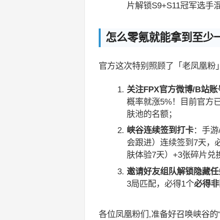
片解锁S9+S11冠军选
怎么零氪就能拿到至少一
官方这次特别照顾了「老凤凰粉
关注FPX官方微博/B站
概率就涨5%！目前官方已
肤池的名额；
峡谷连续签到打卡
：手游
会跟进）连续签到7天，
肤体验7天）+3张碎片兑
邀请好友组队解锁隐藏任
3局匹配，必得1个
必得非
各位凤凰粉们,准备好召唤峡谷的