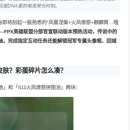
玩家DNA里的电竞荣光时刻。
即将刮起一股熟悉的“凤凰涅槃+火凤燎原+麒麟臂…哦
—
FPX英雄联盟分部官宣联动版本预热活动，传说中的
免费抽，完成指定互动任务还能解锁冠军专属头像框、回城
皮肤？彩蛋碎片怎么凑？
池」和「S11火凤燎原拼图池」两块：