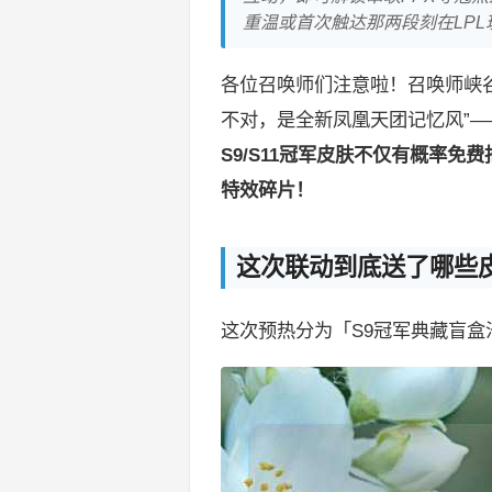
重温或首次触达那两段刻在LPL
各位召唤师们注意啦！召唤师峡谷
不对，是全新凤凰天团记忆风”—
S9/S11冠军皮肤不仅有概率
特效碎片！
这次联动到底送了哪些
这次预热分为「S9冠军典藏盲盒