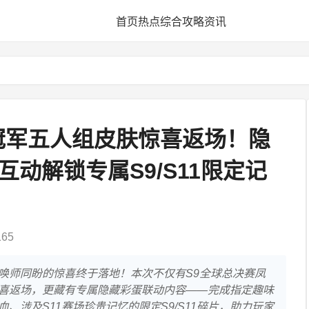
首页
热点
综合
攻略
资讯
X冠军五人组皮肤惊喜返场！隐
互动解锁专属S9/S11限定记
65
召唤师同盼的惊喜终于落地！本次不仅有S9全球总决赛凤
喜返场，更藏有专属隐藏彩蛋联动内容——完成指定趣味
、涉及S11赛场珍贵记忆的限定S9/S11碎片，助力玩家