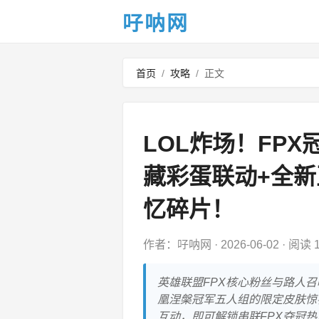
吇呐网
首页
/
攻略
/
正文
LOL炸场！FP
藏彩蛋联动+全新
忆碎片！
作者：吇呐网
·
2026-06-02
·
阅读 1
英雄联盟FPX核心粉丝与路人
凰涅槃冠军五人组的限定皮肤惊
互动，即可解锁串联FPX夺冠热血