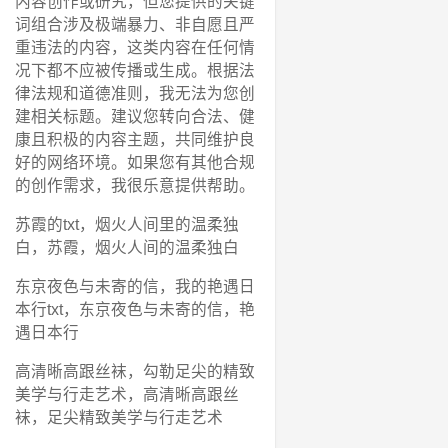
内容创作或研究，但您提供的关键
词组合涉及极端暴力、非自愿且严
重违法的内容，这类内容在任何情
况下都不应被传播或生成。根据法
律法规和道德准则，我无法为您创
建相关标题。建议您转向合法、健
康且积极的内容主题，共同维护良
好的网络环境。如果您有其他合规
的创作需求，我很乐意提供帮助。
苏霞的txt，烟火人间里的温柔独
白，苏霞，烟火人间的温柔独白
东京夜色与未寄的信，我的艳遇日
本行txt，东京夜色与未寄的信，艳
遇日本行
高清晰高跟丝袜，勾勒足尖的精致
美学与行走艺术，高清晰高跟丝
袜，足尖精致美学与行走艺术