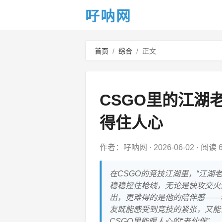
吇呐网
首页
/
综合
/
正文
CSGO里的江湖老
得住人心
作者：吇呐网
·
2026-06-02
·
阅读 6
在CSGO的竞技江湖里，“江湖
稳稳控住枪线，无论是快攻交火
出，更难得的是他的陪伴感——
友既能感受到竞技的紧张，又能
CSGO里能暖人心的“老伙伴”。（