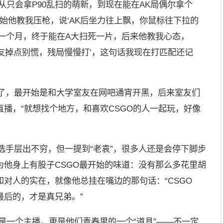
从只会拿P90乱扫的萌新，到现在能在AK局偶尔拿个
开始他教我压枪，说‘AK后坐力往上飘，你鼠标往下拉的
整一个月，终于能在A大扫死一片，后来他教我心态，
队友掉点别慌，残局慢慢打’，这句话我现在打匹配还记
年了，最开始是和大学室友在网吧通宵开黑，后来室友们
播，“就想找个地方，和喜欢CSGO的人一起玩，好像
新选手层出不穷，但一提到“老袁”，很多人还是会停下脚步
为他身上有股子CSGO最开始的味道：没有那么多花里胡
对人的实在，就像他总挂在嘴边的那句话：“CSGO
最后的，才是真兄弟。”
是一个主播，更是他们青春里的一个“道具”——不一定