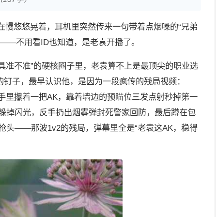
还在慢悠悠晃着，耳机里突然传来一句带着点烟嗓的“兄弟
”——不用看ID也知道，是老袁开播了。
道具准不准”的硬核圈子里，老袁算不上是最顶尖的职业选
的钉子，最早认识他，是因为一段疯传的残局视频：
，他手里攥着一把AK，靠着墙边的预瞄位三发点射秒掉第一
箱躲掉闪光，反手扔出烟雾弹封死警家回防，最后蹲在包
枪头——那波1v2的残局，弹幕里全是“老袁这AK，稳得