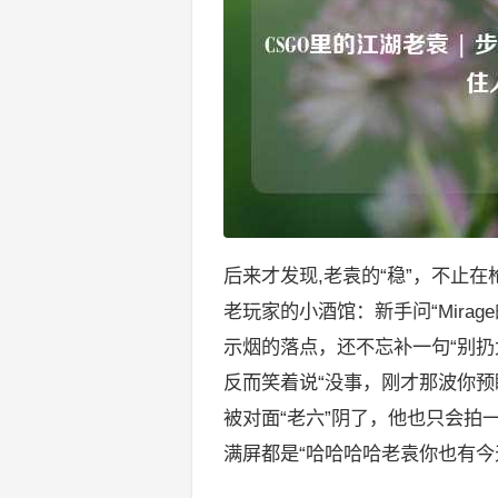
后来才发现,老袁的“稳”，不止
老玩家的小酒馆：新手问“Mira
示烟的落点，还不忘补一句“别扔
反而笑着说“没事，刚才那波你预
被对面“老六”阴了，他也只会拍
满屏都是“哈哈哈哈老袁你也有今