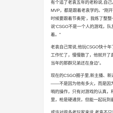
有个追了老袁五年的老粉说,自己
MVP，都是跟着老袁学的。“刚
时候要跟着节奏晃’，我练了整
说‘CSGO不是一个人的游戏，
着。”
老袁自己常说,他玩CSGO快十
工作忙了，慢慢散了，他就开了直
当年的那群兄弟还在身边”。
现在的CSGO圈子里,新主播、
——不是因为他有多火，而是因
哨的操作，只有对游戏的认真，和
里，枪是硬通货，但能一起玩到
或许对很多老玩家来说,老袁不只