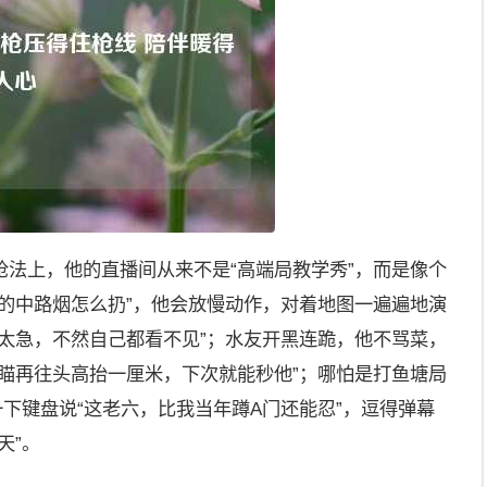
在枪法上，他的直播间从来不是“高端局教学秀”，而是像个
ge的中路烟怎么扔”，他会放慢动作，对着地图一遍遍地演
太急，不然自己都看不见”；水友开黑连跪，他不骂菜，
瞄再往头高抬一厘米，下次就能秒他”；哪怕是打鱼塘局
一下键盘说“这老六，比我当年蹲A门还能忍”，逗得弹幕
天”。