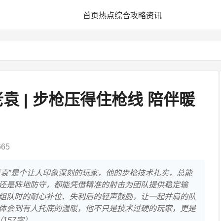
首页
热点
综合
攻略
资讯
袁 | 步枪压得住枪线 陪伴暖
65
老袁”是个让人印象深刻的玩家，他的步枪技术扎实，总能
还是阵地防守，都能凭借精准的射击为团队提供稳定输
组队时的耐心补位、失利后的轻声鼓励，让一起并肩的队
体会到有人托底的温暖，他不只是技术过硬的玩家，更是
157字）