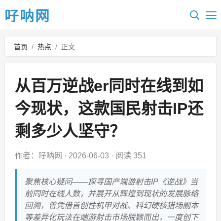
吇呐网
首页
/
热点
/
正文
从百万逆战er同时在线到如
今现状，这款国民射击IP还
剩多少人坚守？
作者：吇呐网
·
2026-06-03
·
阅读 351
聚焦核心疑问——探寻国产端游射击IP《逆战》当
前同时在线人数，并展开从辉煌到现状的发展脉络
回溯，曾凭借首创性机甲对战、科幻硬核猎场副本
等差异化玩法在端游射击市场脱颖而出，一度创下