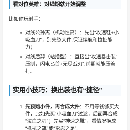
看对位英雄：对线期就开始调整
比如你玩射手：
对线公孙离（机动性高）：先出“攻速鞋+小
吸血刀”，别先憋大件,保证续航和拉扯能
力；
对线后羿（站撸型）：直接出“攻速暴击装”
压制，闪电匕首+无尽战刃”,前期就能压着
打。
实用小技巧：换出装也有“捷径”
先预购小件，再合成大件
：不用等钱够买大
件，比如先买“小吸血刀”过渡，后面再合成
“泣血之刃”；先买“神速之靴”，看情况换成
“抵抗之靴”或“影忍之足”。