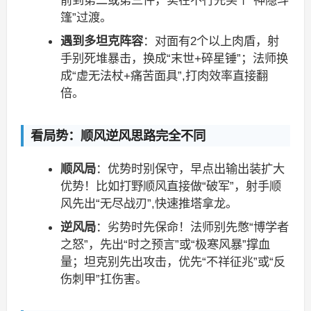
前到第二或第三件，实在不行先买个“神隐斗
篷”过渡。
遇到多坦克阵容
：对面有2个以上肉盾，射
手别死堆暴击，换成“末世+碎星锤”；法师换
成“虚无法杖+痛苦面具”,打肉效率直接翻
倍。
看局势：顺风逆风思路完全不同
顺风局
：优势时别保守，早点出输出装扩大
优势！比如打野顺风直接做“破军”，射手顺
风先出“无尽战刃”,快速推塔拿龙。
逆风局
：劣势时先保命！法师别先憋“博学者
之怒”，先出“时之预言”或“极寒风暴”撑血
量；坦克别先出攻击，优先“不祥征兆”或“反
伤刺甲”扛伤害。