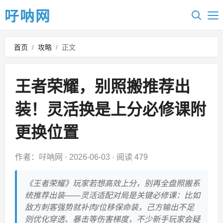
吇呐网
首页
/
攻略
/
正文
王者荣耀，别照搬推荐出
装！灵活换是上分必修课附
更换位置
作者：吇呐网
·
2026-06-03
·
阅读 479
《王者荣耀》玩家若想高效上分，别再全盘照搬系
统推荐出装——灵活适配对局是关键必修课：比如
敌方刺客强势就补肉/位移保命装，己方输出不足
则优化穿透、暴击等伤害梯度，不少新手玩家会疑