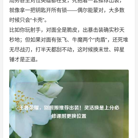
局势甚至对位英雄都在变，死抱着一套推荐出装，
就像拿一把钥匙开所有锁——偶尔能蒙对，大多数
时候只会“卡壳”。
比如你玩射手，对面全是脆皮，出暴击装确实秒天
秒地；但如果对面有张飞、牛魔两个“肉盾”，还死堆
无尽战刃，打半天都刮不动，这时候换末世、碎星
锤才是正道。