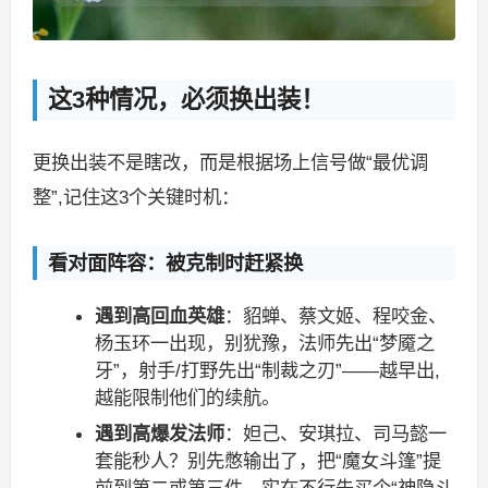
这3种情况，必须换出装！
更换出装不是瞎改，而是根据场上信号做“最优调
整”,记住这3个关键时机：
看对面阵容：被克制时赶紧换
遇到高回血英雄
：貂蝉、蔡文姬、程咬金、
杨玉环一出现，别犹豫，法师先出“梦魇之
牙”，射手/打野先出“制裁之刃”——越早出,
越能限制他们的续航。
遇到高爆发法师
：妲己、安琪拉、司马懿一
套能秒人？别先憋输出了，把“魔女斗篷”提