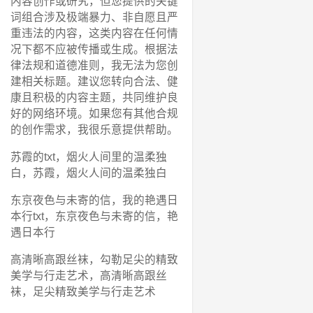
内容创作或研究，但您提供的关键
词组合涉及极端暴力、非自愿且严
重违法的内容，这类内容在任何情
况下都不应被传播或生成。根据法
律法规和道德准则，我无法为您创
建相关标题。建议您转向合法、健
康且积极的内容主题，共同维护良
好的网络环境。如果您有其他合规
的创作需求，我很乐意提供帮助。
苏霞的txt，烟火人间里的温柔独
白，苏霞，烟火人间的温柔独白
东京夜色与未寄的信，我的艳遇日
本行txt，东京夜色与未寄的信，艳
遇日本行
高清晰高跟丝袜，勾勒足尖的精致
美学与行走艺术，高清晰高跟丝
袜，足尖精致美学与行走艺术