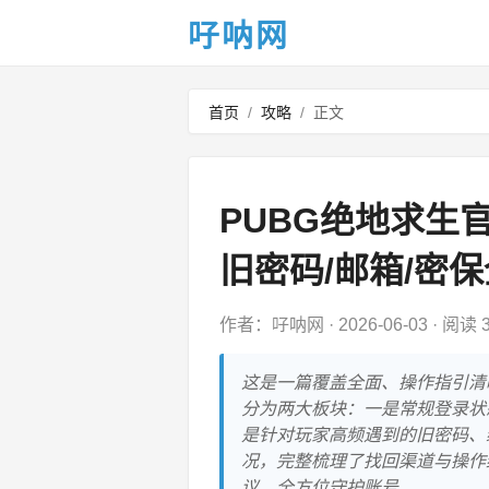
吇呐网
首页
/
攻略
/
正文
PUBG绝地求生
旧密码/邮箱/密
作者：吇呐网
·
2026-06-03
·
阅读 3
这是一篇覆盖全面、操作指引清
分为两大板块：一是常规登录状
是针对玩家高频遇到的旧密码、
况，完整梳理了找回渠道与操作
议，全方位守护账号。