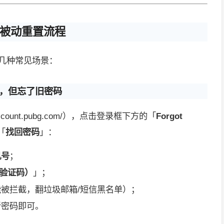
的被动重置流程
几种常见场景：
机，但忘了旧密码
//account.pubg.com/），点击登录框下方的「
Forgot
「
找回密码
」：
机号
；
发送验证码）
」；
能被拦截，翻垃圾邮箱/短信黑名单）；
新密码即可。