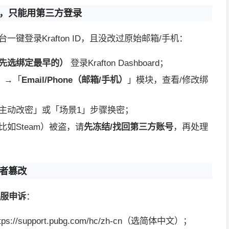
机，只能用第三方登录
平台一键登录Krafton ID，且没改过原始邮箱/手机：
先选绑定最早的）
登录Krafton Dashboard；
）」→「
Email/Phone（邮箱/手机）
」模块，查看/修改绑
主动改密」或「场景1」步骤换密；
如Steam）被盗，请
先冻结/找回第三方账号
，再处理
号者篡改
客服申诉
：
s://support.pubg.com/hc/zh-cn（选简体中文）；