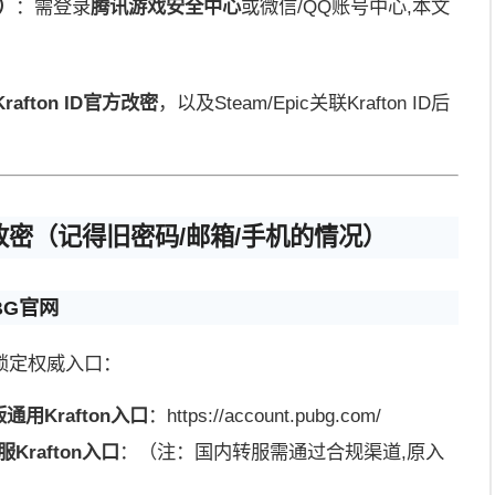
）
：需登录
腾讯游戏安全中心
或微信/QQ账号中心,本文
afton ID官方改密
，以及Steam/Epic关联Krafton ID后
ID主动改密（记得旧密码/邮箱/手机的情况）
BG官网
锁定权威入口：
版通用Krafton入口
：https://account.pubg.com/
rafton入口
：（注：国内转服需通过合规渠道,原入