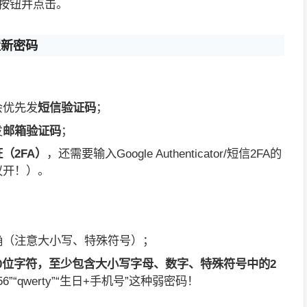
按钮并点击。
置新密码
会优先发
短信验证码
；
发
邮箱验证码
；
（2FA）
，还需要输入Google Authenticator/短信2FA的
议开！）。
：
确（注意大小写、特殊符号）；
-20位字符，至少包含大小写字母、数字、特殊符号中的2
56”“qwerty”“生日+手机号”这种弱密码！