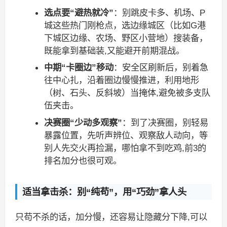
选点要“避热就冷”
：别跳皮卡多、机场、P
城这些热门刚枪点，选边缘城区（比如G港
下城区边缘、农场、野区小营地）搜装备，
既能拿到基础装,又能避开前期混战。
中期“卡圈边”移动
：安全区刷新后，别着急
往中心扎，沿着圈边慢慢推进，利用地形
（树、石头、反斜坡）当掩体,避免被多支队
伍夹击。
决赛圈“少动多观察”
：到了决赛圈，别轻易
暴露位置，先听声辨位、观察敌人动向，等
别人先交火再捡漏，哪怕拿不到吃鸡,前3的
排名加分也很可观。
适当拿击杀：别“纯苟”，用“巧劲”拿人头
只苟不杀的话，加分慢，还容易让隐藏分下降,可以