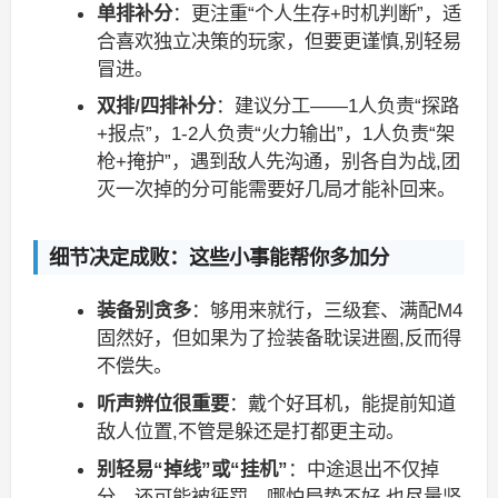
单排补分
：更注重“个人生存+时机判断”，适
合喜欢独立决策的玩家，但要更谨慎,别轻易
冒进。
双排/四排补分
：建议分工——1人负责“探路
+报点”，1-2人负责“火力输出”，1人负责“架
枪+掩护”，遇到敌人先沟通，别各自为战,团
灭一次掉的分可能需要好几局才能补回来。
细节决定成败：这些小事能帮你多加分
装备别贪多
：够用来就行，三级套、满配M4
固然好，但如果为了捡装备耽误进圈,反而得
不偿失。
听声辨位很重要
：戴个好耳机，能提前知道
敌人位置,不管是躲还是打都更主动。
别轻易“掉线”或“挂机”
：中途退出不仅掉
分，还可能被惩罚，哪怕局势不好,也尽量坚