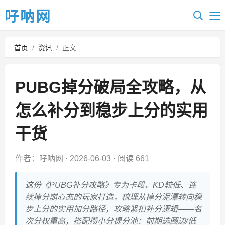
吇呐网
首页
/
资讯
/
正文
PUBG掉分破局全攻略，从
怎么补分到稳步上分的实用
干货
作者：吇呐网
·
2026-06-03
·
阅读 661
这份《PUBG补分攻略》专为卡段、KD较低、连
续掉分崩心态的玩家打造，梳理从掉分泥潭转向稳
步上分的实用加分路径，攻略紧扣补分逻辑——名
次分权重高，搭配攒小分提分池：前期选圈边/低