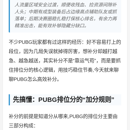
人流量区域安全过渡，顺便收残血、捡资源间隙补
人头；中期有成型装备后占边缘高点辅助队友或抓
落单；后期决赛圈稳扎稳打保核心排名，有余力再
精准出击，能有效补够隐藏分缺口。
不少PUBG玩家都有过这样的经历：好不容易打上的
段位，因为几局失误就掉得厉害，想补分却越打越
急、越急越送，其实补分不是“靠运气苟”，而是要抓
住排位分的核心逻辑，用技巧稳住节奏,今天就来聊
聊PUBG怎么高效补分。
先搞懂：PUBG排位分的“加分规则”
补分的前提是知道分从哪来,PUBG的排位分主要由
三部分构成：