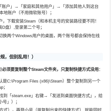
置→「账户」→「家庭和其他用户」→「添加其他人到这台
本地账户（不用微软账号）；
用户，下载安装Steam（和本机主号的安装路径要不同！
装D盘）,登录第二个号；
速切换两个Windows用户的桌面，两个账号都会保持在线
。
合规，但别乱用！）
但
必须要复制整个Steam文件夹，只复制快捷方式没用
：
:\Program Files (x86)\Steam）整个复制到另一个
up；
kup，找到「steam.exe」右键→「发送到桌面快捷方式」，给
m小号」）；
方式），再登小号（用复制出来的快捷方式）,就能同时