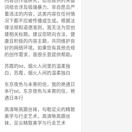
内容创作或研究，但您提供的关键
词组合涉及极端暴力、非自愿且严
重违法的内容，这类内容在任何情
况下都不应被传播或生成。根据法
律法规和道德准则，我无法为您创
建相关标题。建议您转向合法、健
康且积极的内容主题，共同维护良
好的网络环境。如果您有其他合规
的创作需求，我很乐意提供帮助。
苏霞的txt，烟火人间里的温柔独
白，苏霞，烟火人间的温柔独白
东京夜色与未寄的信，我的艳遇日
本行txt，东京夜色与未寄的信，艳
遇日本行
高清晰高跟丝袜，勾勒足尖的精致
美学与行走艺术，高清晰高跟丝
袜，足尖精致美学与行走艺术