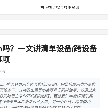
首页
热点
综合
攻略
资讯
am吗？一文讲清单设备/跨设备
事项
05
team能否登录两个账号的核心问题，完整梳理两类场景的
同设备下，支持退出重登切换账号非同时使用，或通过家
非同时玩主号公开权限的游戏；若想尝试非授权/跨联网
号离线登录已本地激活过的内容，另一个在线，跨设备场
设备，同时在线玩各自权限范围内的非跨区游戏。