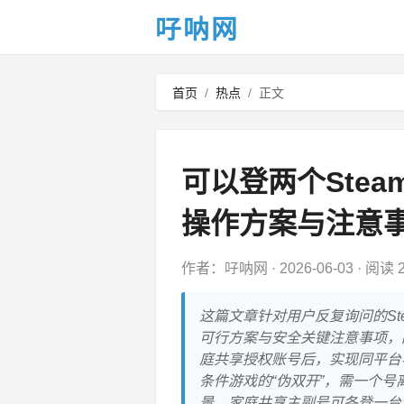
吇呐网
首页
/
热点
/
正文
可以登两个Ste
操作方案与注意
作者：吇呐网
·
2026-06-03
·
阅读 2
这篇文章针对用户反复询问的S
可行方案与安全关键注意事项，
庭共享授权账号后，实现同平台
条件游戏的“伪双开”，需一个
景，家庭共享主副号可各登一台