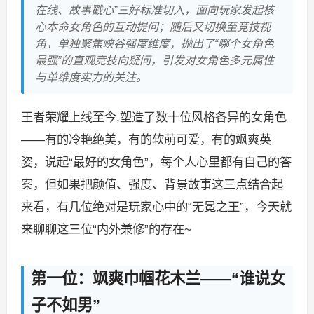
在线、故事戳心”三好标准切入，面向玩家发起核
心本命女角色的互动提问；随后又切换至竞技视
角，单独聚焦峡谷强度维度，抛出了“哪个女角色
最强”的直观竞技向疑问，引发对女角色多元属性
与单维度实力的关注。
王者荣耀上线至今,塑造了数十位风格各异的女角色
——有的冷艳绝美，有的软萌可爱，有的飒爽英
姿，说起“最好的女角色”，每个人心里都有自己的答
案，但如果把颜值、强度、背景故事这三点结合起
来看，有几位绝对是玩家心中的“无冕之王”，今天就
来聊聊这三位“内外兼修”的存在~
第一位：飒爽巾帼花木兰——“谁说女
子不如男”