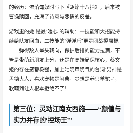
的经历：流落匈奴时写下《胡笳十八拍》，后来被
曹操赎回，充满了诗意与悲情的反差。
游戏里的她,是最“暖心”的辅助：一技能和大招能持
续给队友回血，二技能的“弹弹乐”更是团战搅屎棍
——弹得敌人晕头转向，保护后排的能力拉满，不
管是带萌新朋友上分，还是在高端局保核心，蔡文
姬的存在感都极强，加上她奶声奶气的台词“男神是
孟德大人，喜欢宠物是阿典，梦想是养只羊驼~”，
软萌到让人根本拒绝不了！
第三位：灵动江南女西施——“颜值与
实力并存的‘控场王’”