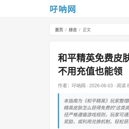
吇呐网
首页
/
综合
/
正文
和平精英免费皮
不用充值也能领
作者：吇呐网
·
2026-06-03
·
阅读 8
本指南为《和平精英》玩家整理
精英皮肤怎么获得免费的”这类
径严格遵循游戏规则，玩家可通
奖励，或利用兑换机制，轻松获