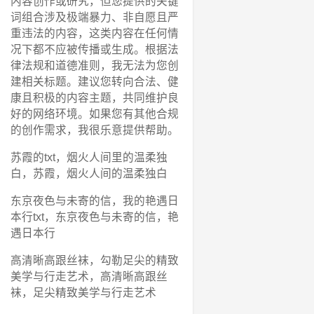
内容创作或研究，但您提供的关键
词组合涉及极端暴力、非自愿且严
重违法的内容，这类内容在任何情
况下都不应被传播或生成。根据法
律法规和道德准则，我无法为您创
建相关标题。建议您转向合法、健
康且积极的内容主题，共同维护良
好的网络环境。如果您有其他合规
的创作需求，我很乐意提供帮助。
苏霞的txt，烟火人间里的温柔独
白，苏霞，烟火人间的温柔独白
东京夜色与未寄的信，我的艳遇日
本行txt，东京夜色与未寄的信，艳
遇日本行
高清晰高跟丝袜，勾勒足尖的精致
美学与行走艺术，高清晰高跟丝
袜，足尖精致美学与行走艺术