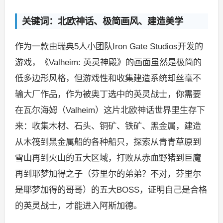
关键词：北欧神话、极简画风、建造美学
作为一款由瑞典5人小团队Iron Gate Studios开发的
游戏，《Valheim: 英灵神殿》的画面虽然是极简的
低多边形风格，但游戏性和收集建造系统却丝毫不
输大厂作品，作为被奥丁选中的英灵战士，你需要
在瓦尔海姆（Valheim）这片北欧神话世界里生存下
来：收集木材、石头、铜矿、铁矿、黑金属，建造
从木筏到黑金属船的各种船只，探索从青青草原到
雪山再到火山的五大区域，打败从赤血野猪到巨魔
再到耶梦加得之子（芬里尔的弟弟？不对，芬里尔
是耶梦加得的哥哥）的五大BOSS，证明自己是合格
的英灵战士，才能进入阿斯加德。