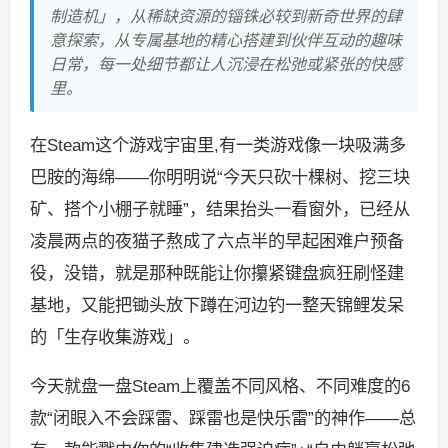
制造机」，从稀缺资源的锱铢必较到新奇世界的肆
意探索，从专属基地的精心搭建到伙伴互动的趣味
日常，每一处细节都让人沉浸在松弛或紧张的快感
里。
在Steam这个游戏宇宙里,有一类游戏像一块吸满多
巴胺的海绵——你明明说“今天只砍十棵树、挖三块
矿、搭个小棚子就睡”，结果抬头一看窗外，已经从
凌晨两点的夜猫子熬成了六点半的早起困难户预备
役，没错，就是那种既能让你攥紧键盘疯狂刷怪建
基地，又能把锄头放下蹲在河边钓一整天锦鲤发呆
的「生存收集游戏」。
今天就盘一盘Steam上覆盖不同风格、不同难度的6
款“闭眼入不会踩雷、踩雷也是快乐雷”的神作——总