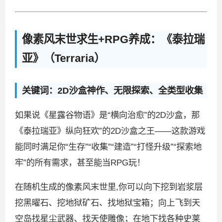
像素风末世求生+RPG养成：《泰拉瑞
亚》（Terraria）
关键词：2D沙盒神作、无限探索、全类型收集
如果说《星露谷物语》是“横向治愈”的2D沙盒，那
《泰拉瑞亚》纵向狂欢”的2D沙盒之王——这款游戏
能同时满足你“生存”“收集”“建造”“打怪升级”“探索地
牢”的所有需求，甚至能当RPG玩！
在随机生成的像素风末世里,你可以向下挖到岩浆层
挖黑曜石、挖地狱矿石、找地狱宝箱；向上飞到天
空岛找星尘武器、找天使雕像；在地下找各种史莱