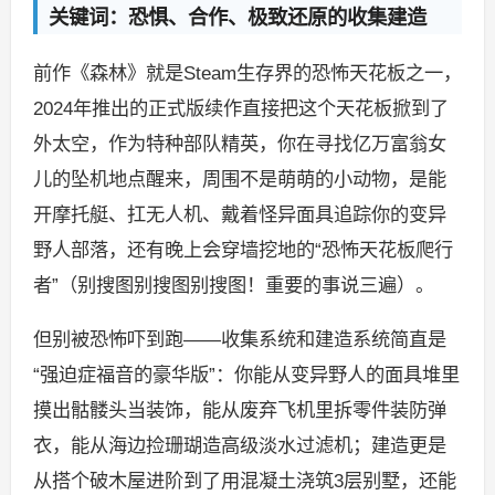
关键词：恐惧、合作、极致还原的收集建造
前作《森林》就是Steam生存界的恐怖天花板之一，
2024年推出的正式版续作直接把这个天花板掀到了
外太空，作为特种部队精英，你在寻找亿万富翁女
儿的坠机地点醒来，周围不是萌萌的小动物，是能
开摩托艇、扛无人机、戴着怪异面具追踪你的变异
野人部落，还有晚上会穿墙挖地的“恐怖天花板爬行
者”（别搜图别搜图别搜图！重要的事说三遍）。
但别被恐怖吓到跑——收集系统和建造系统简直是
“强迫症福音的豪华版”：你能从变异野人的面具堆里
摸出骷髅头当装饰，能从废弃飞机里拆零件装防弹
衣，能从海边捡珊瑚造高级淡水过滤机；建造更是
从搭个破木屋进阶到了用混凝土浇筑3层别墅，还能