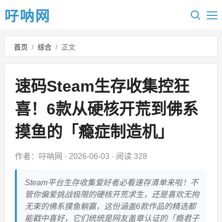
吇呐网
首页
/
综合
/
正文
速码Steam生存收集控狂
喜！6款从硬核开荒到佛系
摸鱼的「瘾症制造机」
作者：吇呐网
·
2026-06-03
·
阅读 328
Steam平台生存收集爱好者必看速存清单来啦！不
管你偏爱挑战极限的硬核开荒求生，还是喜欢无拘
无束的佛系摸鱼躺赢，这份涵盖6款作品的精选都
能戳中喜好，它们统统是网友盖章认证的「瘾君子