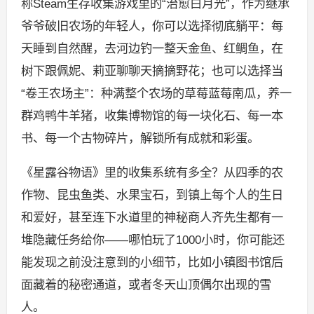
称Steam生存收集游戏里的“治愈白月光”，作为继承
爷爷破旧农场的年轻人，你可以选择彻底躺平：每
天睡到自然醒，去河边钓一整天金鱼、红鲷鱼，在
树下跟佩妮、莉亚聊聊天摘摘野花；也可以选择当
“卷王农场主”：种满整个农场的草莓蓝莓南瓜，养一
群鸡鸭牛羊猪，收集博物馆的每一块化石、每一本
书、每一个古物碎片，解锁所有成就和彩蛋。
《星露谷物语》里的收集系统有多全？从四季的农
作物、昆虫鱼类、水果宝石，到镇上每个人的生日
和爱好，甚至连下水道里的神秘商人齐先生都有一
堆隐藏任务给你——哪怕玩了1000小时，你可能还
能发现之前没注意到的小细节，比如小镇图书馆后
面藏着的秘密通道，或者冬天山顶偶尔出现的雪
人。