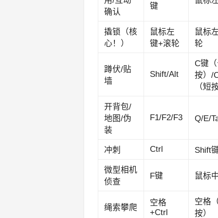
用/互动
鼠标
键
确认
撬锁（核
鼠标左
鼠标左
心！）
键+滚轮
轮
C键（
蹲伏/贴
Shift/Alt
按）/
墙
（短
开背包/
F1/F2/F3
地图/伪
Q/E/
装
Ctrl
冲刺
Shift
微型相机
F键
鼠标
侦查
空格
空格
绳索攀爬
+Ctrl
按）