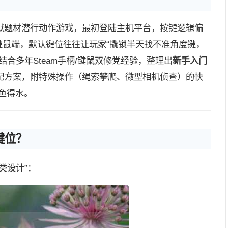
狱题材潜行动作游戏，最初登陆主机平台，按键逻辑偏
m键鼠端，默认键位往往让玩家“撬锁半天找不准角度键，
合多年Steam手柄/键鼠双修党经验，整理出
新手入门
配方案，附特殊操作（绳索攀爬、微型相机侦查）的快
如鱼得水。
键位？
类设计”：