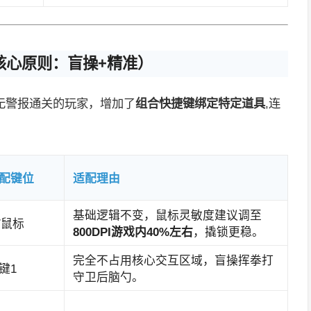
核心原则：盲操+精准）
无警报通关的玩家，增加了
组合快捷键绑定特定道具
,连
配键位
适配理由
基础逻辑不变，鼠标灵敏度建议调至
/鼠标
800DPI游戏内40%左右
，撬锁更稳。
完全不占用核心交互区域，盲操挥拳打
键1
守卫后脑勺。