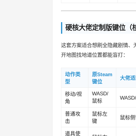
硬核大佬定制版键位（
这套方案适合想刷全隐藏剧情、
开地图找地道位置都能盲打：
动作类
原Steam
大佬适
型
键位
WASD/
移动/视
WASD
鼠标
角
普通攻
鼠标左
鼠标侧
击
键
道具使