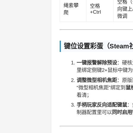
空格（
绳索攀
空格
向键上/
+Ctrl
爬
微调
键位设置彩蛋（Stea
一键报警解除预设
：硬核
里绑定侧键2+鼠标中键为
调整微型相机焦距
：原版
“微型相机焦距”绑定到
鼠
看清；
手柄玩家反向适配键鼠
：
制器配置里可以
同时启用