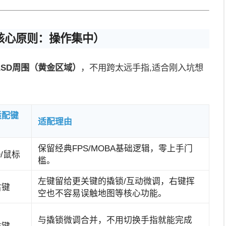
核心原则：操作集中）
ASD周围（黄金区域）
，不用跨太远手指,适合刚入坑想
适配键
适配理由
保留经典FPS/MOBA基础逻辑，零上手门
D/鼠标
槛。
左键留给更关键的撬锁/互动微调，右键挥
右键
空也不容易误触地图等核心功能。
与撬锁微调合并，不用切换手指就能完成