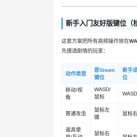
新手入门友好版键位（
这套方案把所有高频操作放在
W
先摸透剧情的玩家：
原Steam
新手
动作类型
键位
位
WASD/
移动/视
WAS
鼠标
角
鼠标左
普通攻击
鼠标
键
道具使
鼠标右