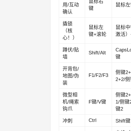
鼠标右
用/互动
鼠标左
键
确认
撬锁
鼠标左
鼠标中
（核
键+滚轮
激活）
心！）
蹲伏/贴
CapsL
Shift/Alt
墙
键
开背包/
侧键2+
F1/F2/F3
地图/伪
2+2/侧
装
微型相
侧键2
机/绳索
F键/V键
1/侧键
钩爪
键2
Ctrl
冲刺
Shift键