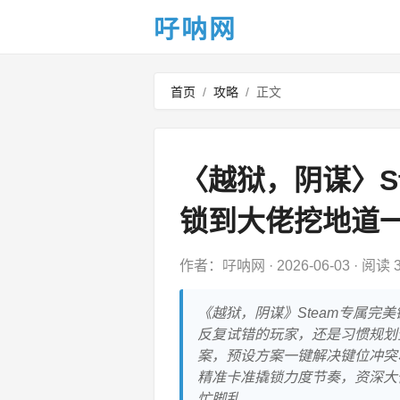
吇呐网
首页
/
攻略
/
正文
〈越狱，阴谋〉S
锁到大佬挖地道
作者：吇呐网
·
2026-06-03
·
阅读 3
《越狱，阴谋》Steam专属
反复试错的玩家，还是习惯规划
案，预设方案一键解决键位冲突
精准卡准撬锁力度节奏，资深大
忙脚乱。