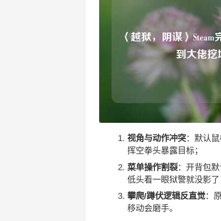
视角与动作冲突
：默认鼠
挥空拳头暴露目标；
菜单操作割裂
：开背包默
低头看一眼狱警就没影了
攀爬/蹲伏逻辑反直觉
：原
移动会磨手。