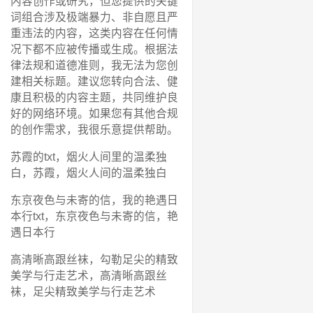
内容创作或研究，但您提供的关键
词组合涉及极端暴力、非自愿且严
重违法的内容，这类内容在任何情
况下都不应被传播或生成。根据法
律法规和道德准则，我无法为您创
建相关标题。建议您转向合法、健
康且积极的内容主题，共同维护良
好的网络环境。如果您有其他合规
的创作需求，我很乐意提供帮助。
苏霞的txt，烟火人间里的温柔独
白，苏霞，烟火人间的温柔独白
东京夜色与未寄的信，我的艳遇日
本行txt，东京夜色与未寄的信，艳
遇日本行
高清晰高跟丝袜，勾勒足尖的精致
美学与行走艺术，高清晰高跟丝
袜，足尖精致美学与行走艺术