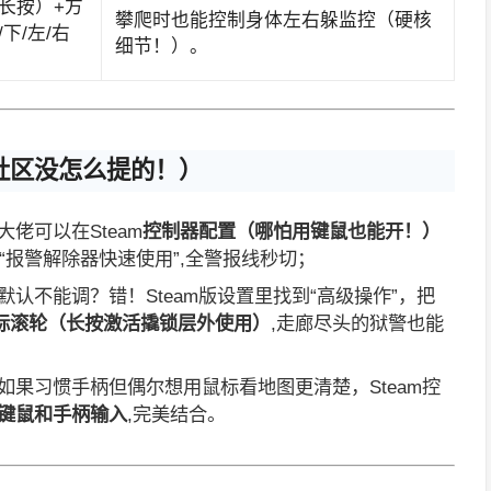
长按）+方
攀爬时也能控制身体左右躲监控（硬核
下/左/右
细节！）。
m社区没怎么提的！）
大佬可以在Steam
控制器配置（哪怕用键鼠也能开！）
“报警解除器快速使用”,全警报线秒切；
默认不能调？错！Steam版设置里找到“高级操作”，把
标滚轮（长按激活撬锁层外使用）
,走廊尽头的狱警也能
如果习惯手柄但偶尔想用鼠标看地图更清楚，Steam控
键鼠和手柄输入
,完美结合。