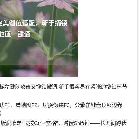
标左键既攻击又撬锁微调,新手很容易在紧张的撬锁环节
认F1、看地图F2、切换伪装F3，分散在键盘顶部边缘,
；
版爬墙是“长按Ctrl+空格”，蹲伏Shift键——长时间蹲伏