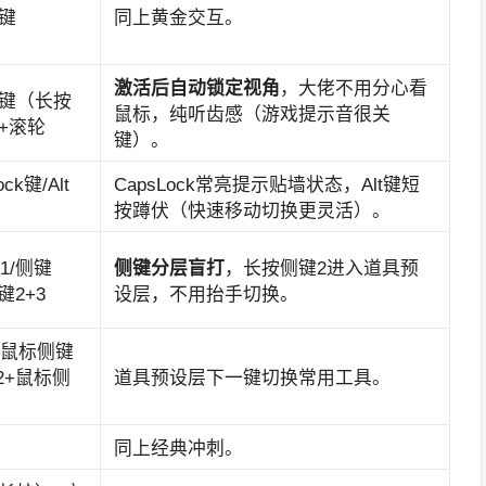
键
同上黄金交互。
激活后自动锁定视角
，大佬不用分心看
键（长按
鼠标，纯听齿感（游戏提示音很关
+滚轮
键）。
ock键/Alt
CapsLock常亮提示贴墙状态，Alt键短
按蹲伏（快速移动切换更灵活）。
1/侧键
侧键分层盲打
，长按侧键2进入道具预
键2+3
设层，不用抬手切换。
+鼠标侧键
2+鼠标侧
道具预设层下一键切换常用工具。
同上经典冲刺。