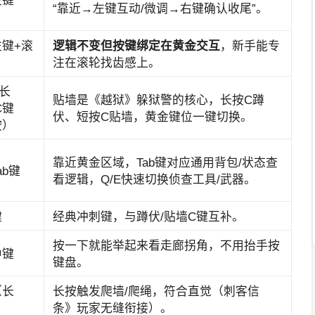
左键
“靠近→左键互动/微调→右键确认收尾”。
键+滚
逻辑不变但按键绑定在黄金交互
，新手能专
注在滚轮找齿感上。
长
贴墙是《越狱》躲狱警的核心，长按C蹲
C键
伏、短按C贴墙，黄金键位一键切换。
按）
靠近黄金区域，Tab键对应通用背包/状态查
Tab键
看逻辑，Q/E快速切换侦查工具/武器。
键
经典冲刺键，与蹲伏/贴墙C键互补。
按一下就能举起来看走廊拐角，不用抬手按
中键
键盘。
（长
长按触发爬墙/爬绳，符合直觉（刺客信
条》玩家无缝衔接）。