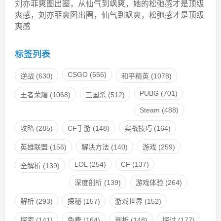
刘亦菲爽图出圈，从仙气到飒爽，她的松弛感才是顶级
爽感，刘亦菲爽图出圈，仙气到飒爽，松弛感才是顶级
爽感
标签列表
CSGO
(656)
逆战
(630)
和平精英
(1078)
PUBG
(701)
王者荣耀
(1068)
三国杀
(512)
Steam
(488)
攻略
(285)
CF手游
(148)
实战技巧
(164)
英雄联盟
(156)
解决方法
(140)
游戏
(259)
LOL
(254)
CF
(137)
全解析
(139)
深度剖析
(139)
游戏体验
(264)
解析
(293)
探秘
(157)
游戏世界
(152)
探索
(141)
免费
(164)
剖析
(148)
探讨
(177)