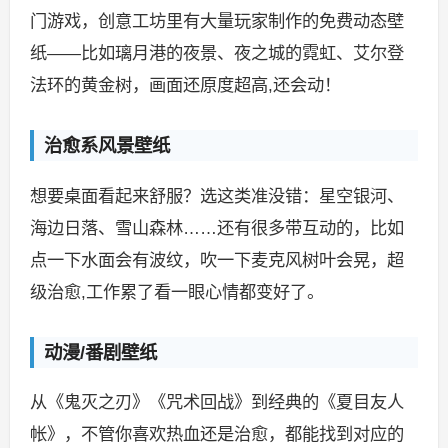
门游戏，创意工坊里有大量玩家制作的免费动态壁
纸——比如璃月港的夜景、夜之城的霓虹、艾尔登
法环的黄金树，画面还原度超高,还会动！
治愈系风景壁纸
想要桌面看起来舒服？选这类准没错：星空银河、
海边日落、雪山森林……还有很多带互动的，比如
点一下水面会有波纹，吹一下麦克风树叶会晃，超
级治愈,工作累了看一眼心情都变好了。
动漫/番剧壁纸
从《鬼灭之刃》《咒术回战》到经典的《夏目友人
帐》，不管你喜欢热血还是治愈，都能找到对应的