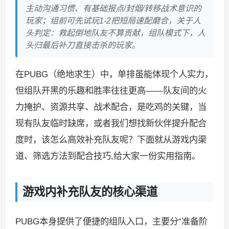
主动沟通习惯、有基础报点/封烟/转移战术意识的
玩家；组前可先试玩1-2把短局速配磨合，关于人
头判定：救起倒地队友不算贡献，组队模式下，人
头归最后补刀直接击杀的玩家。
在PUBG（绝地求生）中，单排虽能体现个人实力，
但组队开黑的乐趣和胜率往往更高——队友间的火
力掩护、资源共享、战术配合，是吃鸡的关键，当
现有队友临时缺席，或者我们想找新伙伴提升配合
度时，该怎么高效补充队友呢？下面就从游戏内渠
道、筛选方法到配合技巧,给大家一份实用指南。
游戏内补充队友的核心渠道
PUBG本身提供了便捷的组队入口，主要分“准备阶