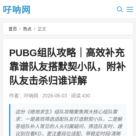
吇呐网
首页
/
热点
/
正文
PUBG组队攻略｜高效补充
靠谱队友搭默契小队，附补
队友击杀归谁详解
作者：吇呐网
·
2026-06-03
·
阅读 430
这份《绝地求生》组队攻略聚焦两大核心组队需
求：一是高效筛选适配队友打造默契小队，二是解
答组队补人常见的人头归属疑问，筛选队友时，建
议别仅看KD，更注重段位适配、带稳定时段/清晰