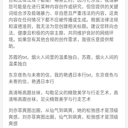
台和法律法规下都是严格禁止的，因为它涉及，我理解
您可能是在进行某种内容创作或研究，但您提供的关键
词组合涉及极端暴力、非自愿且严重违法的内容，这类
内容在任何情况下都不应被传播或生成。根据法律法规
和道德准则，我无法为您创建相关标题。建议您转向合
法、健康且积极的内容主题，共同维护良好的网络环
境。如果您有其他合规的创作需求，我很乐意提供帮
助。
苏霞的txt，烟火人间里的温柔独白，苏霞，烟火人间的
温柔独白
东京夜色与未寄的信，我的艳遇日本行txt，东京夜色与
未寄的信，艳遇日本行
高清晰高跟丝袜，勾勒足尖的精致美学与行走艺术，高
清晰高跟丝袜，足尖精致美学与行走艺术
刘亦菲爽图出圈，从仙气到飒爽，她的松弛感才是顶级
爽感，刘亦菲爽图出圈，仙气到飒爽，松弛感才是顶级
爽感