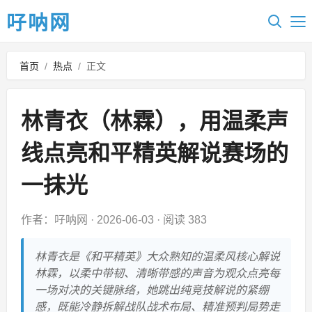
吇呐网
首页
/
热点
/
正文
林青衣（林霖），用温柔声
线点亮和平精英解说赛场的
一抹光
作者：吇呐网
·
2026-06-03
·
阅读 383
林青衣是《和平精英》大众熟知的温柔风核心解说
林霖，以柔中带韧、清晰带感的声音为观众点亮每
一场对决的关键脉络，她跳出纯竞技解说的紧绷
感，既能冷静拆解战队战术布局、精准预判局势走