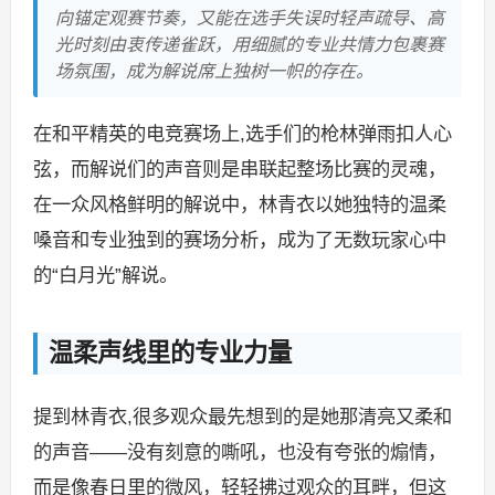
向锚定观赛节奏，又能在选手失误时轻声疏导、高
光时刻由衷传递雀跃，用细腻的专业共情力包裹赛
场氛围，成为解说席上独树一帜的存在。
在和平精英的电竞赛场上,选手们的枪林弹雨扣人心
弦，而解说们的声音则是串联起整场比赛的灵魂，
在一众风格鲜明的解说中，林青衣以她独特的温柔
嗓音和专业独到的赛场分析，成为了无数玩家心中
的“白月光”解说。
温柔声线里的专业力量
提到林青衣,很多观众最先想到的是她那清亮又柔和
的声音——没有刻意的嘶吼，也没有夸张的煽情，
而是像春日里的微风，轻轻拂过观众的耳畔，但这