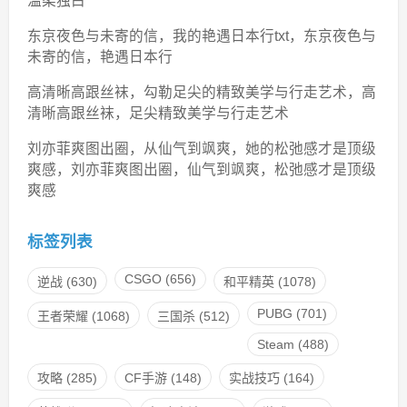
温柔独白
东京夜色与未寄的信，我的艳遇日本行txt，东京夜色与
未寄的信，艳遇日本行
高清晰高跟丝袜，勾勒足尖的精致美学与行走艺术，高
清晰高跟丝袜，足尖精致美学与行走艺术
刘亦菲爽图出圈，从仙气到飒爽，她的松弛感才是顶级
爽感，刘亦菲爽图出圈，仙气到飒爽，松弛感才是顶级
爽感
标签列表
CSGO
(656)
逆战
(630)
和平精英
(1078)
PUBG
(701)
王者荣耀
(1068)
三国杀
(512)
Steam
(488)
攻略
(285)
CF手游
(148)
实战技巧
(164)