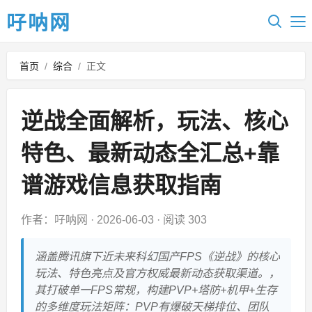
吇呐网
首页
/
综合
/
正文
逆战全面解析，玩法、核心
特色、最新动态全汇总+靠
谱游戏信息获取指南
作者：吇呐网
·
2026-06-03
·
阅读 303
涵盖腾讯旗下近未来科幻国产FPS《逆战》的核心
玩法、特色亮点及官方权威最新动态获取渠道。，
其打破单一FPS常规，构建PVP+塔防+机甲+生存
的多维度玩法矩阵：PVP有爆破天梯排位、团队