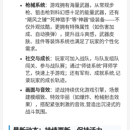
枪械系统
：游戏拥有海量武器，从常规步
枪、狙击枪到科幻感十足的能量武器，还有
“飓风之锤”“死神猎手”等“神器”级装备——不
仅外观炫酷，更拥有特殊属性（如伤害加
成、自动换弹），提升战斗爽感，武器皮
肤、挂件等装饰系统也满足了玩家的个性化
需求。
社交与成长
：玩家可加入战队，与队友组队
闯关、参与战队赛；通过“师徒系统”拜师学
艺，快速上手游戏；还有军衔、成就系统,记
录玩家的成长轨迹。
画面与音效
：逆战持续优化游戏引擎，场景
建模细致、特效华丽（如爆炸、枪械射击效
果），搭配紧张刺激的音效,营造出沉浸式的
战斗氛围。