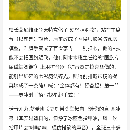
校长艾尼维亚今天特意化了“幼鸟霜羽妆”，站在主席
台（以前是升旗台，后来改成了召唤师峡谷防御塔
模型，升旗手变成了盲僧李青——别担心，他的R技
能不会把国旗踢飞，他有阿木木班主任给的“国旗专
属磁铁脚链”）上用扩音器（扩音器是拉克丝做的，
能射出细碎的七彩魔法碎光，照得前排戴眼镜的提
莫眯成了一条缝）喊：“全体都有！预备起！第一节
——寒冰射手搭弓找星起手式！”
话音刚落,艾希班长立刻带头举起自己迷你的真·寒冰
弓（其实是塑料的，但涂了冰蓝色指甲油，风一吹
指甲片会“咔哒”响，模仿搭箭的声音），全班三十多