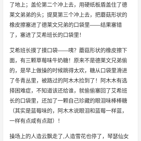
了地上；盖伦第二个冲上去，用硬纸板盾盖住了德
莱文弟弟的头；提莫第三个冲上去，把蘑菇形状的
橡皮擦塞进了德莱文兄弟的口袋里——结果塞错
了，塞进了艾希班长的口袋里！
艾希班长摸了摸口袋——咦？蘑菇形状的橡皮擦下
面，有三颗草莓味牛奶糖！原来不是德莱文兄弟偷
的，是早上做操的时候跳得太欢，糖从口袋里滑进
了冬青丛里，被路过的阿木木捡到了！阿木木有选
择困难症，不知道该还给谁，就偷偷塞回了艾希班
长的口袋里，还加了一颗自己珍藏的眼泪味棒棒糖
（其实是蓝莓味的，阿木木说眼泪和蓝莓一样蓝，
一样有点咸有点甜）！
操场上的人造云飘走了,人造雪花也停了，琴瑟仙女