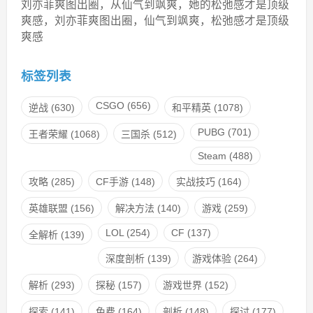
刘亦菲爽图出圈，从仙气到飒爽，她的松弛感才是顶级
爽感，刘亦菲爽图出圈，仙气到飒爽，松弛感才是顶级
爽感
标签列表
CSGO
(656)
逆战
(630)
和平精英
(1078)
PUBG
(701)
王者荣耀
(1068)
三国杀
(512)
Steam
(488)
攻略
(285)
CF手游
(148)
实战技巧
(164)
英雄联盟
(156)
解决方法
(140)
游戏
(259)
LOL
(254)
CF
(137)
全解析
(139)
深度剖析
(139)
游戏体验
(264)
解析
(293)
探秘
(157)
游戏世界
(152)
探索
(141)
免费
(164)
剖析
(148)
探讨
(177)