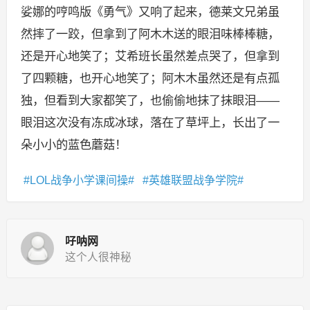
娑娜的哼鸣版《勇气》又响了起来，德莱文兄弟虽
然摔了一跤，但拿到了阿木木送的眼泪味棒棒糖，
还是开心地笑了；艾希班长虽然差点哭了，但拿到
了四颗糖，也开心地笑了；阿木木虽然还是有点孤
独，但看到大家都笑了，也偷偷地抹了抹眼泪——
眼泪这次没有冻成冰球，落在了草坪上，长出了一
朵小小的蓝色蘑菇！
LOL战争小学课间操
英雄联盟战争学院
吇呐网
这个人很神秘