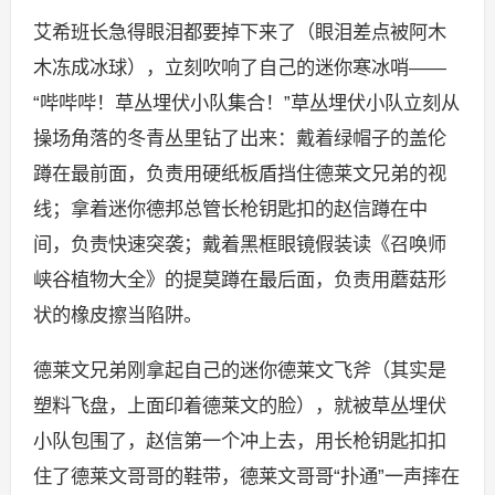
艾希班长急得眼泪都要掉下来了（眼泪差点被阿木
木冻成冰球），立刻吹响了自己的迷你寒冰哨——
“哔哔哔！草丛埋伏小队集合！”草丛埋伏小队立刻从
操场角落的冬青丛里钻了出来：戴着绿帽子的盖伦
蹲在最前面，负责用硬纸板盾挡住德莱文兄弟的视
线；拿着迷你德邦总管长枪钥匙扣的赵信蹲在中
间，负责快速突袭；戴着黑框眼镜假装读《召唤师
峡谷植物大全》的提莫蹲在最后面，负责用蘑菇形
状的橡皮擦当陷阱。
德莱文兄弟刚拿起自己的迷你德莱文飞斧（其实是
塑料飞盘，上面印着德莱文的脸），就被草丛埋伏
小队包围了，赵信第一个冲上去，用长枪钥匙扣扣
住了德莱文哥哥的鞋带，德莱文哥哥“扑通”一声摔在