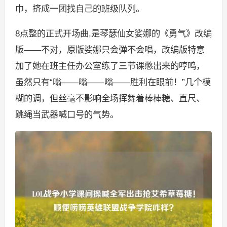
巾，挤成一团找自己的班级队列。
8点整的正式开场曲,是琴瑟仙女娑娜的《勇气》改编
版——不对，原版娑娜只会弹不会唱，改编版特意
加了她在班主任办公室练了三节课憋出来的哼鸣，
虽然只有“嗡——嗡——嗡——胜利在眼前！”几个模
糊的调，但丝毫不影响全场挥舞着棒棒糖、直尺、
跳绳当武器喊口号的气势。