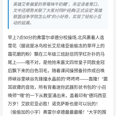
英雄艾希偏爱的草莓味牛奶糖”，吊足读者胃口，
文中还顺势关联了大家对同IP经典/正式设定“英雄
联盟战争学院怎么样”的小好奇，实现了轻松小互
动的延展。
早上7点50分的弗雷尔卓德分校操场,北风裹着人造
雪花（据说是冰鸟校长艾尼维亚偷偷冻的草坪上的
霜花磨的粉）飘在三年级三班赵信同学红扑扑的马
尾上——哦不对，是他抢来嘉文四世皇子同款金冠
后飘下来的白色羽毛，随着课间操预备铃炸成召唤
师峡谷里峡谷先锋撞水晶前的“咚咚咚——轰隆！”震
耳欲聋的音效，所有背着迷你武器形状书包的“小召
唤师”“嗖”的一下从教室涌出来，盖着印有“德玛西亚
万岁！艾欧尼亚必胜！诺克萨斯也是可以玩的！
（偷偷加的小字）弗雷尔卓德最最最暖！”大字的围