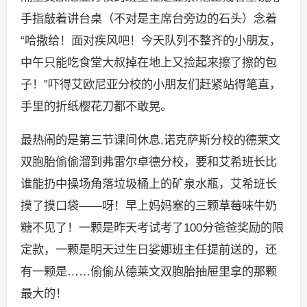
手指敲着讲台桌（不对是主席台旁边的石头）念着
“哈撒给！面对疾风吧！今天队列不整齐的小朋友，
中午只能吃食堂大叔掉在地上又捡起来擦了擦的包
子！”吓得艾欧尼亚分校的小朋友们赶紧站得笔直，
手里的折纸樱花刀都不敢晃。
最热闹的是第三节课间休息,诺克萨斯分校的德莱文
双胞胎偷偷溜到弗雷尔卓德分校，要和艾希班长比
谁能扔中操场角落垃圾桶上的矿泉水瓶，艾希班长
摸了摸口袋——呀！早上妈妈塞的三颗草莓味牛奶
糖不见了！一颗是昨天考试考了100分爸爸奖励的限
定款，一颗是明天过生日娑娜班主任提前送的，还
有一颗是……偷偷从德莱文双胞胎抽屉里拿的那颗
最大的！