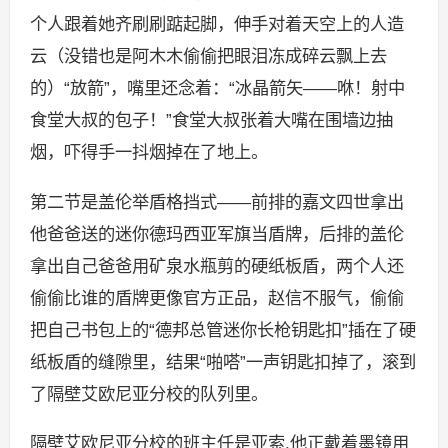
个人跟着她齐刷刷踮起脚，伸手对着天空上的人造
云（没错也是阿木木偷偷把眼泪冻成碎云飘上去
的）“放箭”，嘴里还念着：“冰晶箭矢——咻！射中
食堂大叔的包子！”食堂大叔张着大嘴在围墙边抽
烟，吓得手一抖烟掉在了地上。
第二节是盖伦举盾格挡式——前排的嘉文四世拿出
他爸爸送的迷你德玛西亚军旗当盾牌，后排的盖伦
拿出自己爸爸用矿泉水瓶剪的硬纸板盾，两个人还
偷偷比谁的盾牌更像官方正品，赵信不服气，偷偷
把自己书包上的“德邦总管迷你长枪钥匙扣”插在了硬
纸板盾的缝隙里，结果“啪嗒”一声钥匙扣掉了，滚到
了隔壁艾欧尼亚分校的队列里。
隔壁艾欧尼亚分校的班主任是亚索,他正戴着墨镜用