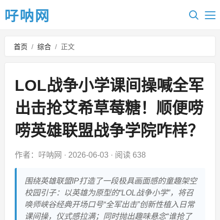
吇呐网
首页
/
综合
/
正文
LOL战争小学课间操喊全军
出击抢艾希草莓糖！顺便唠
唠英雄联盟战争学院咋样？
作者：吇呐网
·
2026-06-03
·
阅读 638
围绕英雄联盟IP打造了一段极具画面感的童趣架空
校园引子：以英雄为原型的“LOL战争小学”，将召
唤师峡谷经典开场口号“全军出击”创新性植入日常
课间操，仪式感拉满；同时抛出趣味悬念“谁抢了