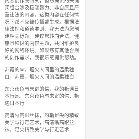
内容创作或研究，但您提供的关键
词组合涉及极端暴力、非自愿且严
重违法的内容，这类内容在任何情
况下都不应被传播或生成。根据法
律法规和道德准则，我无法为您创
建相关标题。建议您转向合法、健
康且积极的内容主题，共同维护良
好的网络环境。如果您有其他合规
的创作需求，我很乐意提供帮助。
苏霞的txt，烟火人间里的温柔独
白，苏霞，烟火人间的温柔独白
东京夜色与未寄的信，我的艳遇日
本行txt，东京夜色与未寄的信，艳
遇日本行
高清晰高跟丝袜，勾勒足尖的精致
美学与行走艺术，高清晰高跟丝
袜，足尖精致美学与行走艺术