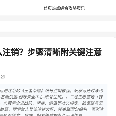
首页
热点
综合
攻略
资讯
么注销？步骤清晰附关键注意
29
可逆注意的《王者荣耀》账号注销教程，玩家可通过双路
-基础设置-游戏安全中心-账号注销」，二是王者营地「我
」。，前置需全退战队、师徒、情侣等社交绑定，确保账号无
冷静期，期间禁止登该注销大区、领关联回归福利，否则注
号所有铭文、皮肤、好友等数据永久无法恢复。