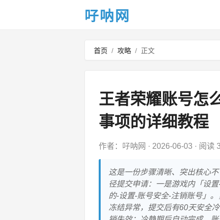
吇呐网
首页
/
攻略
/
正文
王者荣耀账号怎
事项的详细教程
作者：吇呐网
·
2026-06-03
·
阅读 3
这是一份步骤清晰、突出核心不
径提交申请：一是游戏内「设置
的-设置-账号安全-注销账号
冻结异常，提交后有60天安全
销失效；冷静期后自动完成，账