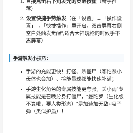
直接点击右下角发光的觉醒按钮
（新手推
荐）
设置快捷手势触发
（在「设置」→「操作设
置」→「快捷操作」里开启，双击屏幕右侧
空白处触发觉醒”,适合大神玩枪的时候手不
离屏幕）
手游触发小技巧：
手游的充能更快！打怪、杀僵尸（哪怕杀小
母体也会加）、捡能量球都能快速补满；
手游生化角色的专属技能更夸张，关小雨”专
属技能是召唤分身打僵尸，“曼陀罗（生化版
不算哦，要人类形态）”是加速加无敌+吸子
弹（类似护盾）！