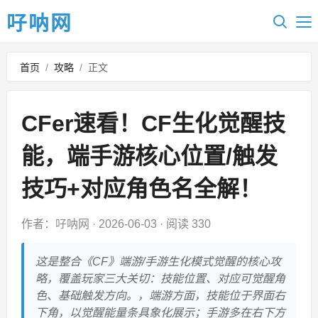
吇呐网
首页
/
攻略
/
正文
CFer速看！CF生化觉醒技
能，端手游核心位置/触发
技巧+对应角色名全解！
作者：吇呐网
·
2026-06-03
·
阅读 330
这是整合《CF》端游/手游生化模式觉醒的核心攻
略，覆盖玩家三大关切：技能位置、对应可觉醒角
色、基础触发方向。，端游方面，技能位于界面右
下角，以觉醒能量条具象化展示；手游多在右下方