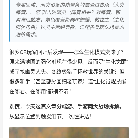
专属区域，两类设备的能量条均需通过击杀（人类
阵营）、感染/击败幽灵（阵营相关？对阵营）积
累满后触发，角色覆盖斯泰尔蝴蝶、救世主（生化
强化角色）这类主流经典款，适配各类玩法场景的
进阶需求。
很多CF玩家回归后发现——怎么生化模式变味了？
原来满地图的强化剂现在很少见，反而是“生化觉醒”
成了抢幽灵人头、变终极猎手拯救世界的关键？但
很多新手（甚至部分回归老玩家）连“生化觉醒技能
在哪看、在哪用”都摸不清！
别慌，今天这篇文章
分端游、手游两大战场拆解
，
从显示位置到触发细节,一次性讲透！