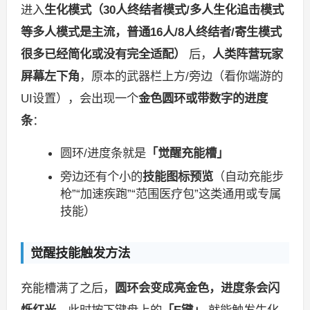
进入
生化模式（30人终结者模式/多人生化追击模式
等多人模式是主流，普通16人/8人终结者/寄生模式
很多已经简化或没有完全适配）
后，
人类阵营玩家
屏幕左下角
，原本的武器栏上方/旁边（看你端游的
UI设置），会出现一个
金色圆环或带数字的进度
条
：
圆环/进度条就是
「觉醒充能槽」
旁边还有个小的
技能图标预览
（自动充能步
枪”“加速疾跑”“范围医疗包”这类通用或专属
技能）
觉醒技能触发方法
充能槽满了之后，
圆环会变成亮金色，进度条会闪
烁红光
，此时按下键盘上的
「E键」
就能触发生化