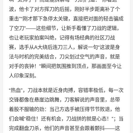
波，他卡了对方挥刀的后摇，刚好半步距离补了个
重击”“刚才那下急停太关键，直接把对面的轻击骗成
了空刀”——这些细节，让新手看懂了刀战的逻辑，
也让老玩家拍案叫绝，记得有场经典的社区刀战
赛，选手从A大绕后连刀三人，解说一句“这波是身
法与时机的完美结合，刀尖划过空气的声音，就是
对手的丧钟！”瞬间把氛围推到顶点，那画面至今让
人印象深刻。
“热血”，刀战本就是近身肉搏，容错率极低，每一次
交锋都像在悬崖边跳舞，刀客解说的声音里，总带
着股不服输的劲：当己方选手被压得节节败退，他
们会喊“稳住！还有机会，刀战拼的就是心态！”；当
完成翻盘刀杀，他们的声音甚至会跟着颤抖——这