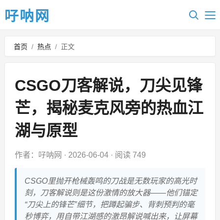
吇呐网
首页
/
热点
/
正文
CSGO刀客解说，刀尖见锋
芒，揭秘麦克风旁的热血江
湖与原型
作者：吇呐网
·
2026-06-04
·
阅读 749
CSGO里抛开枪械轰鸣的刀战是无数玩家的高光时
刻，刀客解说则是这份激情的放大器——他们锚定
“刀尖上的锋芒”细节，把蹲起骗步、背刺预判的毫
秒博弈，用自带江湖感的激昂解说喊出来，让屏幕