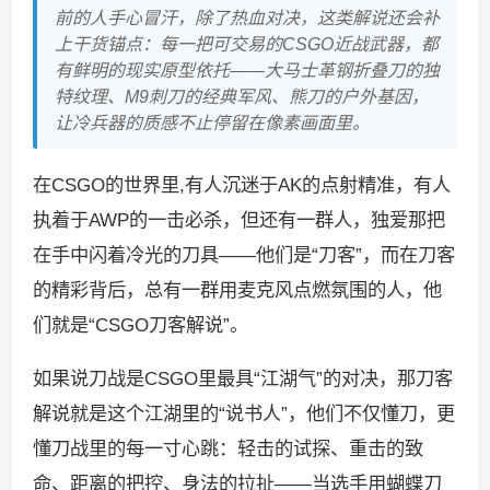
前的人手心冒汗，除了热血对决，这类解说还会补
上干货锚点：每一把可交易的CSGO近战武器，都
有鲜明的现实原型依托——大马士革钢折叠刀的独
特纹理、M9刺刀的经典军风、熊刀的户外基因，
让冷兵器的质感不止停留在像素画面里。
在CSGO的世界里,有人沉迷于AK的点射精准，有人
执着于AWP的一击必杀，但还有一群人，独爱那把
在手中闪着冷光的刀具——他们是“刀客”，而在刀客
的精彩背后，总有一群用麦克风点燃氛围的人，他
们就是“CSGO刀客解说”。
如果说刀战是CSGO里最具“江湖气”的对决，那刀客
解说就是这个江湖里的“说书人”，他们不仅懂刀，更
懂刀战里的每一寸心跳：轻击的试探、重击的致
命、距离的把控、身法的拉扯——当选手用蝴蝶刀