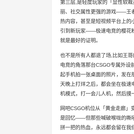
第三层,是轻度玩家的「显性软
丽、社交属性更强的游戏——王
热内容，甚至是短视频平台上的
引到新玩家——极速电竞的樱花
就是最好的证明。
也不是所有人都退了场,比如王哥
电竞的角落那台CSGO专属外设
起手机拍一张桌面的照片，发在
天晚上打烊之后，都会坐在极速电
机模式，打一会儿人机，然后摸
网吧CSGO机位从「黄金走廊
是回忆——但那些喊破喉咙的嘶
拼一把的热血，永远都会留在我