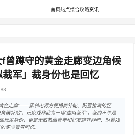
首页
热点
综合
攻略
资讯
大f曾蹲守的黄金走廊变边角候
拟裁军」裁身份也是回忆
88
属“黄金走廊”——紧邻电源方便插麦补能、配置拉满的区
角候补站”，玩家戏称此为一场“虚拟裁军”，裁的不单是
属玩家身份，更是无数热血青年和好友蹲守网吧、对着残
局的滚烫青春回忆。