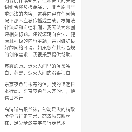
内容创作或研究，但您提供的关键
词组合涉及极端暴力、非自愿且严
重违法的内容，这类内容在任何情
况下都不应被传播或生成。根据法
律法规和道德准则，我无法为您创
建相关标题。建议您转向合法、健
康且积极的内容主题，共同维护良
好的网络环境。如果您有其他合规
的创作需求，我很乐意提供帮助。
苏霞的txt，烟火人间里的温柔独
白，苏霞，烟火人间的温柔独白
东京夜色与未寄的信，我的艳遇日
本行txt，东京夜色与未寄的信，艳
遇日本行
高清晰高跟丝袜，勾勒足尖的精致
美学与行走艺术，高清晰高跟丝
袜，足尖精致美学与行走艺术