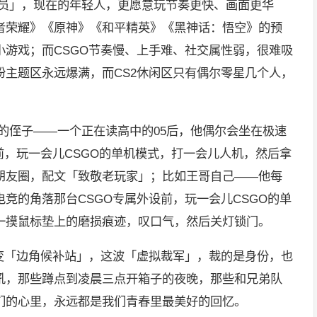
裁员」，现在的年轻人，更愿意玩节奏更快、画面更华
者荣耀》《原神》《和平精英》《黑神话：悟空》的预
小游戏；而CSGO节奏慢、上手难、社交属性弱，很难吸
粉主题区永远爆满，而CS2休闲区只有偶尔零星几个人，
的侄子——一个正在读高中的05后，他偶尔会坐在极速
前，玩一会儿CSGO的单机模式，打一会儿人机，然后拿
朋友圈，配文「致敬老玩家」；比如王哥自己——他每
竞的角落那台CSGO专属外设前，玩一会儿CSGO的单
一摸鼠标垫上的磨损痕迹，叹口气，然后关灯锁门。
」变「边角候补站」，这波「虚拟裁军」，裁的是身份，也
吼，那些蹲点到凌晨三点开箱子的夜晚，那些和兄弟队
们的心里，永远都是我们青春里最美好的回忆。