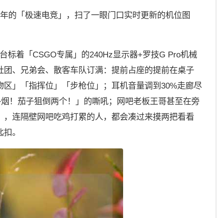
8年的「极速电竞」，扫了一眼门口实时更新的机位图
台标着「CSGO专属」的240Hz显示器+罗技G Pro机械
社团、兄弟会、散客车队订满：提前占座的提前在桌子
物区」「指挥位」「步枪位」；耳机音量调到30%走廊尽
补烟！茄子狙倒两个！」的嘶吼；网吧老板王哥甚至在旁
」，连隔壁网吧吃鸡打累的人，都会凑过来摸两把看看
匙扣。