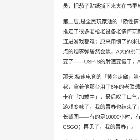
员，把茄子贴纸撕下来夹在书里
第二层,是全民玩家池的「隐性情怀
推走了很多老枪老设备老情怀玩家
连进游戏都难；原来用惯了的米拉
点的烟雾弹居然会飘，A大的拱门居
变了——USP-S的射速变慢了，A
那天,极速电竞的「黄金走廊」第
叔，拿着他那台用了6年的老联想
卡在「加载中」，最后叹了口气
游戏变味了，我的青春也结束了
长截图——有的是10000小时，有
CSGO；再见了，我的青春」。