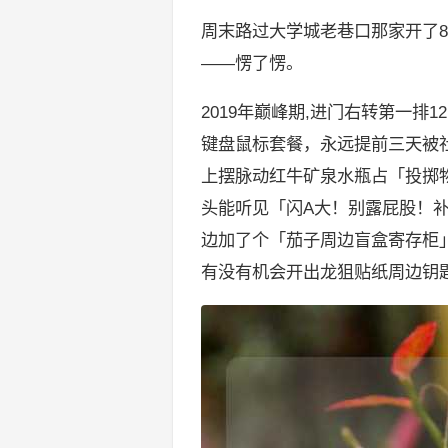
周末路过大学城老巷口那家开了
——愣了愣。
2019年巅峰期,进门右转第一排12
键盘鼠标套餐，永远提前三天被
上摆脉动红牛矿泉水瓶占「投掷
头能听见「闪A大！别露屁股！
边加了个「茄子周边盲盒寄存柜
有没有机会开出龙狙贴纸周边钥