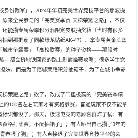
核身份裁军」，2024年年初完美世界竞技平台的那波操
：原来全民参与的「完美赛季赛-天梯荣耀之路」，不仅
，还能攒专属荣耀积分混限定皮肤抽奖箱（当时有很多
抽到那把茄子同款绿龙贴纸AK-47）、拿专属黄金头盔
「城市争霸赛」「高校联赛」的种子资格——那段时
班族，都会挤地铁回家的路上刷巅峰赛攻略；很多学生党
分撩妹，而是为了攒够荣耀积分抽箱子，为了在城市争霸
天梯荣耀之路」砍了，改成了门槛极高的「完美赛季精
上的100名左右玩家才有资格参赛，普通玩家不仅不能拿
盔标识都没了，那天，极速电竞的老顾客群炸了锅：有
够资格打比赛，不配抽箱子」；有人晒出自己攒了3年的
的青春喂了狗」；有人直接退了完美世界竞技平台的会