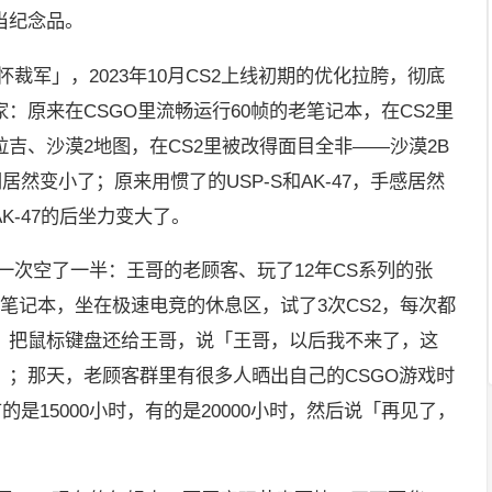
当纪念品。
裁军」，2023年10月CS2上线初期的优化拉胯，彻底
：原来在CSGO里流畅运行60帧的老笔记本，在CS2里
吉、沙漠2地图，在CS2里被改得面目全非——沙漠2B
然变小了；原来用惯了的USP-S和AK-47，手感居然
K-47的后坐力变大了。
一次空了一半：王哥的老顾客、玩了12年CS系列的张
笔记本，坐在极速电竞的休息区，试了3次CS2，每次都
，把鼠标键盘还给王哥，说「王哥，以后我不来了，这
」；那天，老顾客群里有很多人晒出自己的CSGO游戏时
的是15000小时，有的是20000小时，然后说「再见了，