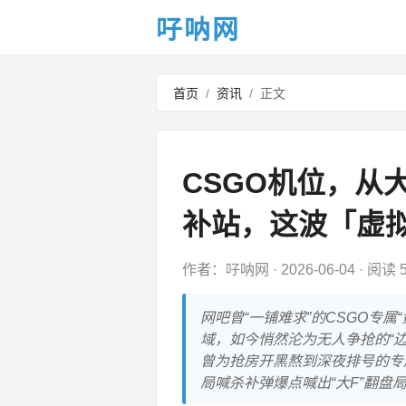
吇呐网
首页
/
资讯
/
正文
CSGO机位，从
补站，这波「虚
作者：吇呐网
·
2026-06-04
·
阅读 5
网吧曾“一铺难求”的CSGO专
域，如今悄然沦为无人争抢的“边
曾为抢房开黑熬到深夜排号的专
局喊杀补弹爆点喊出“大F”翻盘