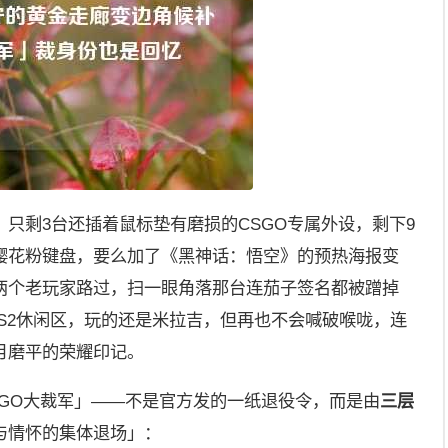
只剩3台还插着鼠标垫有磨损的CSGO专属外设，剩下9
樱花粉键盘，要么加了《黑神话：悟空》的预热海报变
两个老玩家路过，扫一眼角落那台连茄子签名都被蹭掉
在CS2休闲区，玩的还是米拉吉，但再也不会喊破喉咙，连
月磨平的荣耀印记。
SGO大裁军」——不是官方发的一纸退役令，而是由
三层
与情怀的集体退场」：