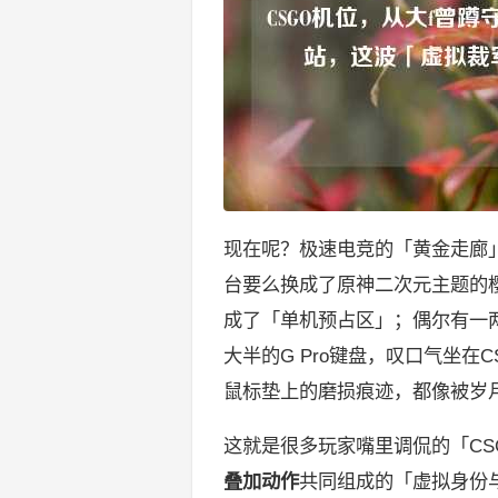
现在呢？极速电竞的「黄金走廊」
台要么换成了原神二次元主题的
成了「单机预占区」；偶尔有一
大半的G Pro键盘，叹口气坐
鼠标垫上的磨损痕迹，都像被岁
这就是很多玩家嘴里调侃的「C
叠加动作
共同组成的「虚拟身份