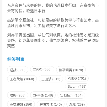
东京夜色与未寄的信，我的艳遇日本行txt，东京夜色与
未寄的信，艳遇日本行
高清晰高跟丝袜，勾勒足尖的精致美学与行走艺术，高
清晰高跟丝袜，足尖精致美学与行走艺术
刘亦菲爽图出圈，从仙气到飒爽，她的松弛感才是顶级
爽感，刘亦菲爽图出圈，仙气到飒爽，松弛感才是顶级
爽感
标签列表
CSGO
(656)
逆战
(630)
和平精英
(1078)
PUBG
(701)
王者荣耀
(1068)
三国杀
(512)
Steam
(488)
攻略
(285)
CF手游
(148)
实战技巧
(164)
英雄联盟
(156)
解决方法
(140)
游戏
(259)