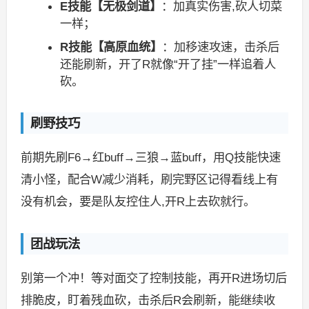
E技能【无极剑道】
：加真实伤害,砍人切菜
一样；
R技能【高原血统】
：加移速攻速，击杀后
还能刷新，开了R就像“开了挂”一样追着人
砍。
刷野技巧
前期先刷F6→红buff→三狼→蓝buff，用Q技能快速
清小怪，配合W减少消耗，刷完野区记得看线上有
没有机会，要是队友控住人,开R上去砍就行。
团战玩法
别第一个冲！等对面交了控制技能，再开R进场切后
排脆皮，盯着残血砍，击杀后R会刷新，能继续收