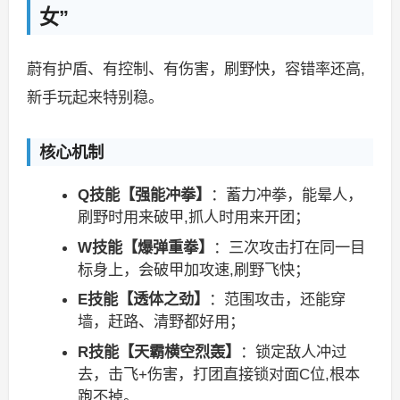
女”
蔚有护盾、有控制、有伤害，刷野快，容错率还高,
新手玩起来特别稳。
核心机制
Q技能【强能冲拳】
：蓄力冲拳，能晕人，
刷野时用来破甲,抓人时用来开团；
W技能【爆弹重拳】
：三次攻击打在同一目
标身上，会破甲加攻速,刷野飞快；
E技能【透体之劲】
：范围攻击，还能穿
墙，赶路、清野都好用；
R技能【天霸横空烈轰】
：锁定敌人冲过
去，击飞+伤害，打团直接锁对面C位,根本
跑不掉。