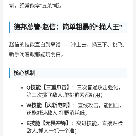
割，经常能拿“五杀”哦。
德邦总管·赵信：简单粗暴的“捅人王”
赵信的技能直白到离谱——冲上去、捅三下、挑飞,
新手闭着眼都能玩明白。
核心机制
Q技能【三重爪击】
：三次普通攻击强化，
第三次挑飞敌人,单挑群殴都好用；
W技能【风斩电刺】
：直线攻击，能回血，
还能减速敌人,打野消耗低；
E技能【无畏冲锋】
：突进技能，直接贴脸
敌人,抓人一抓一个准；