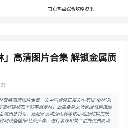
首页
热点
综合
攻略
资讯
柏林」高清图片合集 解锁金属质
03
林套装高清图片合集，文中同步修正原文小笔误“柏林”为
该套装解锁状态下的丰富素材，涵盖全身战场氛围感穿搭展
金属质感特写、适配沙漠城战雨林等核心地图的实拍效
自制设备壁纸/社交头像、进行游戏相关二创的优质高清