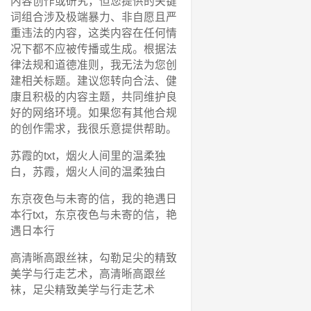
内容创作或研究，但您提供的关键
词组合涉及极端暴力、非自愿且严
重违法的内容，这类内容在任何情
况下都不应被传播或生成。根据法
律法规和道德准则，我无法为您创
建相关标题。建议您转向合法、健
康且积极的内容主题，共同维护良
好的网络环境。如果您有其他合规
的创作需求，我很乐意提供帮助。
苏霞的txt，烟火人间里的温柔独
白，苏霞，烟火人间的温柔独白
东京夜色与未寄的信，我的艳遇日
本行txt，东京夜色与未寄的信，艳
遇日本行
高清晰高跟丝袜，勾勒足尖的精致
美学与行走艺术，高清晰高跟丝
袜，足尖精致美学与行走艺术