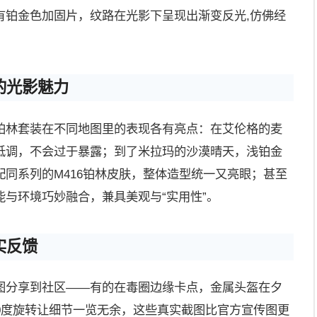
有铂金色加固片，纹路在光影下呈现出渐变反光,仿佛经
的光影魅力
铂林套装在不同地图里的表现各有亮点：在艾伦格的麦
低调，不会过于暴露；到了米拉玛的沙漠晴天，浅铂金
同系列的M416铂林皮肤，整体造型统一又亮眼；甚至
与环境巧妙融合，兼具美观与“实用性”。
实反馈
图分享到社区——有的在毒圈边缘卡点，金属头盔在夕
0度旋转让细节一览无余，这些真实截图比官方宣传图更