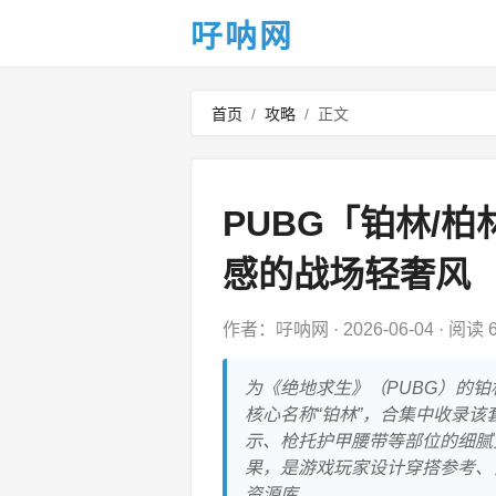
吇呐网
首页
/
攻略
/
正文
PUBG「铂林/
感的战场轻奢风
作者：吇呐网
·
2026-06-04
·
阅读 6
为《绝地求生》（PUBG）的铂
核心名称“铂林”，合集中收录
示、枪托护甲腰带等部位的细腻
果，是游戏玩家设计穿搭参考、
资源库。