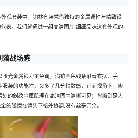
多外观套装中，铂林套装凭借独特的金属调性与精致设
的代表，我们就通过一组高清图片,细细品味这套外观的
利落战场感
以哑光金属银为主色调，浅铂金色线条沿着衣摆、手
斗服装的功能性，又多了几分精致感，正面视角下，修
臂处的斜纹金属肌理在高清图中清晰可见；背面则是大
浅金的碰撞在镜头下格外协调,没有丝毫冗余。