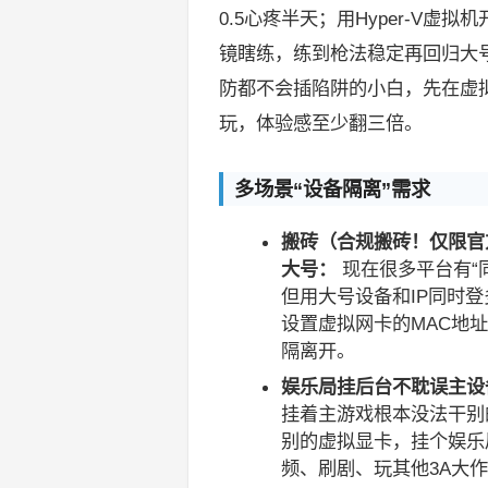
0.5心疼半天；用Hyper-V
镜瞎练，练到枪法稳定再回归大
防都不会插陷阱的小白，先在虚
玩，体验感至少翻三倍。
多场景“设备隔离”需求
搬砖（合规搬砖！仅限官
大号：
现在很多平台有“
但用大号设备和IP同时登
设置虚拟网卡的MAC地
隔离开。
娱乐局挂后台不耽误主设
挂着主游戏根本没法干别的
别的虚拟显卡，挂个娱乐
频、刷剧、玩其他3A大