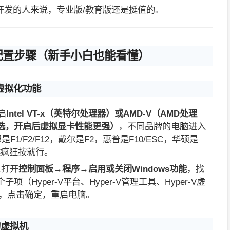
开发的人来说，专业版/教育版还是挺值的。
体配置步骤（新手小白也能看懂）
生虚拟化功能
启
Intel VT-x（英特尔处理器）或AMD-V（AMD处理
-d（可选，开启后虚拟显卡性能更强）
，不同品牌的电脑进入
F1/F2/F12，戴尔是F2，惠普是F10/ESC，华硕是
时候疯狂按就行。
,打开
控制面板→程序→启用或关闭Windows功能
，找
项（Hyper-V平台、Hyper-V管理工具、Hyper-V虚
，点击确定，重启电脑。
的虚拟机