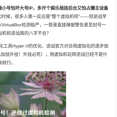
搬小号怕坏大号IP，多开个娱乐局挂后台又怕占爆主设备
时候，很多人第一反应是“整个虚拟机呗”——但逆战早
/VirtualBox检测极严，一登录直接弹窗警告甚至封号一
拟机和逆战真的八字不合？
拟化工具Hyper-V的优化、逆战官方对合规虚拟化的逐步放
机加挂外挂！外挂必死），用虚拟机玩转逆战已经不是什
奏就行。