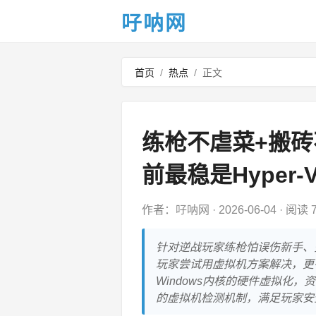
吇呐网
首页
/
热点
/
正文
练枪不虐菜+搬
前最稳是Hyper-
作者：吇呐网
·
2026-06-04
·
阅读 7
针对逆战玩家练枪怕误伤新手、
玩家尝试用虚拟机方案解决，更有
Windows内核的硬件虚拟化
的虚拟机检测机制，满足玩家安