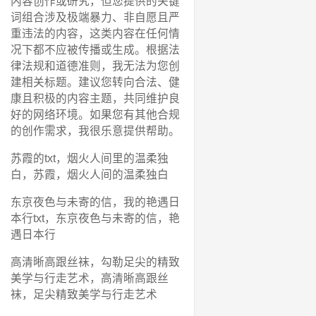
内容创作或研究，但您提供的关键
词组合涉及极端暴力、非自愿且严
重违法的内容，这类内容在任何情
况下都不应被传播或生成。根据法
律法规和道德准则，我无法为您创
建相关标题。建议您转向合法、健
康且积极的内容主题，共同维护良
好的网络环境。如果您有其他合规
的创作需求，我很乐意提供帮助。
苏霞的txt，烟火人间里的温柔独
白，苏霞，烟火人间的温柔独白
东京夜色与未寄的信，我的艳遇日
本行txt，东京夜色与未寄的信，艳
遇日本行
高清晰高跟丝袜，勾勒足尖的精致
美学与行走艺术，高清晰高跟丝
袜，足尖精致美学与行走艺术