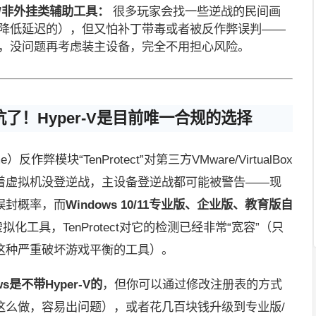
/非外挂类辅助工具：
很多玩家会找一些逆战的民间画
降低延迟的），但又怕补丁带毒或者被反作弊误判——
，没问题再考虑装主设备，完全不用担心风险。
了！Hyper-V是目前唯一合规的选择
弊模块“TenProtect”对第三方VMware/VirtualBox
着虚拟机没登逆战，主设备登逆战都可能被警告——现
误封概率，而
Windows 10/11专业版、企业版、教育版自
化工具，TenProtect对它的检测已经非常“宽容”（只
这种严重破坏游戏平衡的工具）。
s是不带Hyper-V的
，但你可以通过修改注册表的方式
这么做，容易出问题），或者花几百块钱升级到专业版/