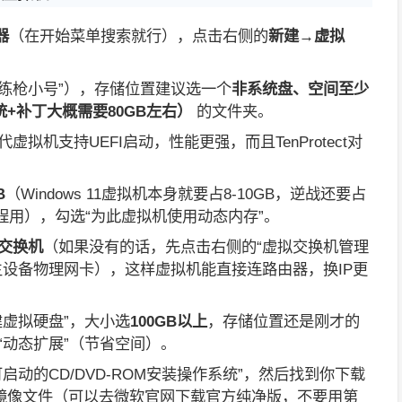
器
（在开始菜单搜索就行），点击右侧的
新建→虚拟
练枪小号”），存储位置建议选一个
非系统盘、空间至少
统+补丁大概需要80GB左右）
的文件夹。
代虚拟机支持UEFI启动，性能更强，而且TenProtect对
B
（Windows 11虚拟机本身就要占8-10GB，逆战还要占
他进程用），勾选“为此虚拟机使用动态内存”。
交换机
（如果没有的话，先点击右侧的“虚拟交换机管理
主设备物理网卡），这样虚拟机能直接连路由器，换IP更
建虚拟硬盘”，大小选
100GB以上
，存储位置还是刚才的
“动态扩展”（节省空间）。
启动的CD/DVD-ROM安装操作系统”，然后找到你下载
1专业版镜像文件（可以去微软官网下载官方纯净版，不要用第