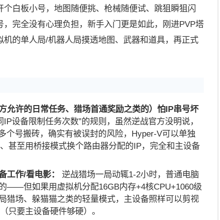
虚拟机开个白板小号，地图随便挑、枪械随便试、跳狙瞬狙闪
号，完全没有心理负担，新手入门更是如此，刚进PVP塔
拟机的单人局/机器人局摸透地图、武器和道具，再正式
方允许的日常任务、猎场首通奖励之类的）怕IP串号坏
同IP设备限制任务次数”的规则，虽然逆战官方没明说，
多个号搬砖，确实有被误封的风险，Hyper-V可以单独
址、甚至用桥接模式换个路由器分配的IP，完全和主设备
备工作/看电影：
逆战猎场一局动辄1-2小时，普通电脑
——但如果用虚拟机分配16GB内存+4核CPU+1060级
局猎场、躲猫猫之类的轻量模式，主设备照样可以剪视
作（只要主设备硬件够硬）。