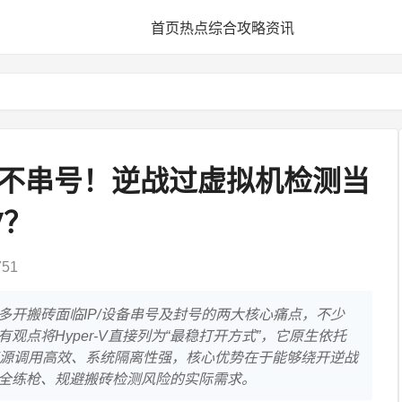
首页
热点
综合
攻略
资讯
砖不串号！逆战过虚拟机检测当
V？
51
多开搬砖面临IP/设备串号及封号的两大核心痛点，不少
观点将Hyper-V直接列为“最稳打开方式”，它原生依托
，资源调用高效、系统隔离性强，核心优势在于能够绕开逆战
全练枪、规避搬砖检测风险的实际需求。