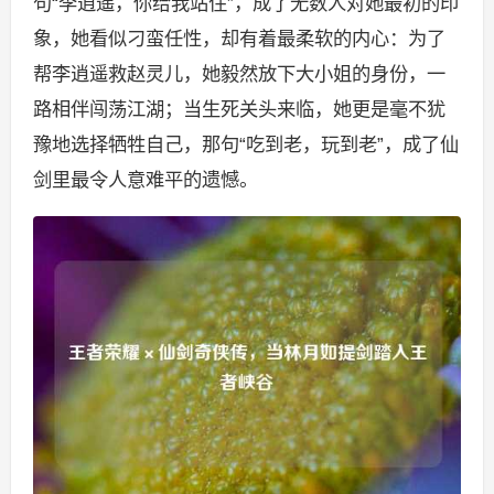
句“李逍遥，你给我站住”，成了无数人对她最初的印
象，她看似刁蛮任性，却有着最柔软的内心：为了
帮李逍遥救赵灵儿，她毅然放下大小姐的身份，一
路相伴闯荡江湖；当生死关头来临，她更是毫不犹
豫地选择牺牲自己，那句“吃到老，玩到老”，成了仙
剑里最令人意难平的遗憾。