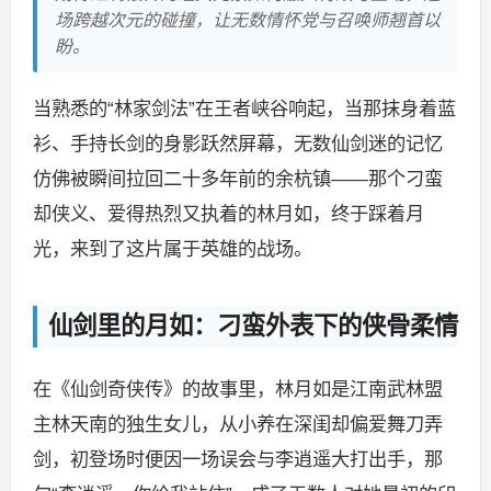
场跨越次元的碰撞，让无数情怀党与召唤师翘首以
盼。
当熟悉的“林家剑法”在王者峡谷响起，当那抹身着蓝
衫、手持长剑的身影跃然屏幕，无数仙剑迷的记忆
仿佛被瞬间拉回二十多年前的余杭镇——那个刁蛮
却侠义、爱得热烈又执着的林月如，终于踩着月
光，来到了这片属于英雄的战场。
仙剑里的月如：刁蛮外表下的侠骨柔情
在《仙剑奇侠传》的故事里，林月如是江南武林盟
主林天南的独生女儿，从小养在深闺却偏爱舞刀弄
剑，初登场时便因一场误会与李逍遥大打出手，那