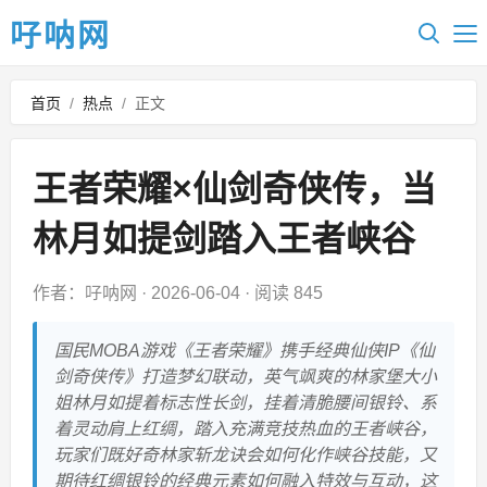
吇呐网
首页
/
热点
/
正文
王者荣耀×仙剑奇侠传，当
林月如提剑踏入王者峡谷
作者：吇呐网
·
2026-06-04
·
阅读 845
国民MOBA游戏《王者荣耀》携手经典仙侠IP《仙
剑奇侠传》打造梦幻联动，英气飒爽的林家堡大小
姐林月如提着标志性长剑，挂着清脆腰间银铃、系
着灵动肩上红绸，踏入充满竞技热血的王者峡谷，
玩家们既好奇林家斩龙诀会如何化作峡谷技能，又
期待红绸银铃的经典元素如何融入特效与互动，这