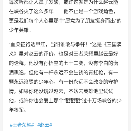
每次听都让人鼻子发酸，或许这就是为什么赵云能
在峡谷火了这么多年——他不止是一个游戏角色，
更是我们每个人心里那个“愿意为了朋友挺身而出”的
少年英雄。
“血染征袍透甲红，当阳谁敢与争锋！”这是《三国演
义》里对赵云的评价，也是对王者荣耀里赵云最好
的诠释，他没有孙悟空的七十二变，没有李白的潇
洒飘逸，但他有一杆永远不会生锈的青釭枪，有一
颗永远滚烫的少年心，有一份永远不会改变的守护
情，如果你还没玩过赵云，不妨去英雄池里试试
他，或许你也会爱上那个“戳戳戳”过十万场峡谷的少
年将军。
王者荣耀
赵云