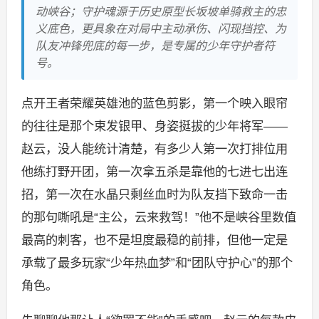
动峡谷；守护魂源于历史原型长坂坡单骑救主的忠
义底色，更具象在对局中主动承伤、闪现挡控、为
队友冲锋兜底的每一步，是专属的少年守护者符
号。
点开王者荣耀英雄池的蓝色剪影，第一个映入眼帘
的往往是那个束发银甲、身姿挺拔的少年将军——
赵云，没人能统计清楚，有多少人第一次打排位用
他练打野开团，第一次拿五杀是靠他的七进七出连
招，第一次在水晶只剩丝血时为队友挡下致命一击
的那句嘶吼是“主公，云来救驾！”他不是峡谷里数值
最高的刺客，也不是坦度最稳的前排，但他一定是
承载了最多玩家“少年热血梦”和“团队守护心”的那个
角色。