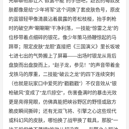
先聊聊他那让人“欲罢不能”的手感吧，赵云的每款皮
肤都像是给“少年将军”这个词换了套皮肤色号，原皮
的蓝银轻甲像清晨沾着晨露的苍松枝桠，抬手刺枪
时的破空声“唰唰唰”干净利落，一技能“惊雷之龙”的
位移带着点细碎的银花，像少年策马扬鞭惊起的马
蹄草；限定皮肤“龙胆”直接把《三国演义》里长坂坡
七进七出的气势搬上了屏幕——出场时银龙从背后
盘旋而出盘旋而上，“赵子龙，参见！”的声音带着金
戈铁马的厚重，二技能“破云之龙”的四下连续突刺
（也就是玩家口中爱死的“戳戳戳”）不仅音效从“银
枪破风”变成了“龙爪掠空”，伤害叠满时的暴击光效
更是亮得晃眼，仿佛真能把峡谷野区的野怪或敌方
脆皮瞬间撕碎；还有无双飞将、引擎之心这些现代
或科幻风的皮肤，哪怕换了战甲换了载具，那股“一