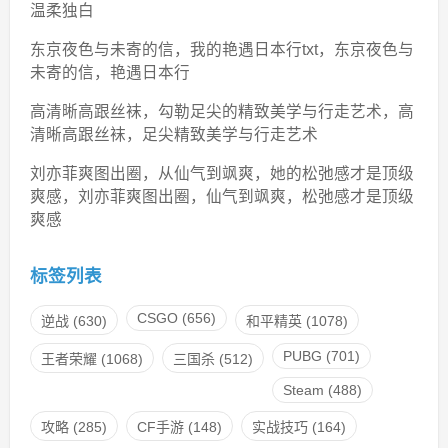
温柔独白
东京夜色与未寄的信，我的艳遇日本行txt，东京夜色与
未寄的信，艳遇日本行
高清晰高跟丝袜，勾勒足尖的精致美学与行走艺术，高
清晰高跟丝袜，足尖精致美学与行走艺术
刘亦菲爽图出圈，从仙气到飒爽，她的松弛感才是顶级
爽感，刘亦菲爽图出圈，仙气到飒爽，松弛感才是顶级
爽感
标签列表
CSGO
(656)
逆战
(630)
和平精英
(1078)
PUBG
(701)
王者荣耀
(1068)
三国杀
(512)
Steam
(488)
攻略
(285)
CF手游
(148)
实战技巧
(164)