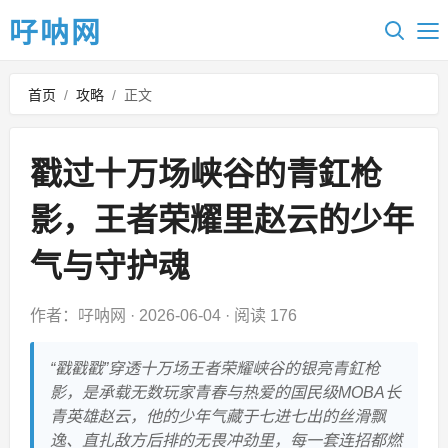
吇呐网
首页
/
攻略
/
正文
戳过十万场峡谷的青釭枪
影，王者荣耀里赵云的少年
气与守护魂
作者：吇呐网
·
2026-06-04
·
阅读 176
“戳戳戳”穿透十万场王者荣耀峡谷的银亮青釭枪
影，是承载无数玩家青春与热爱的国民级MOBA长
青英雄赵云，他的少年气藏于七进七出的丝滑飘
逸、直扎敌方后排的无畏冲劲里，每一套连招都燃