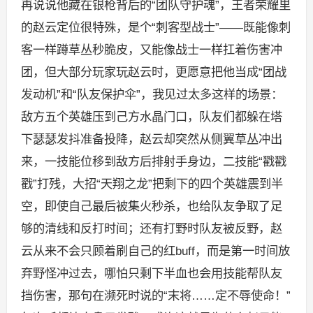
再说说他藏在银枪背后的“团队守护魂”，王者荣耀里
的赵云定位很特殊，是个“刺客型战士”——既能像刺
客一样蹲草丛秒脆皮，又能像战士一样扛着伤害冲
团，但大部分玩家玩赵云时，更愿意把他当成“团战
发动机”和“队友保护伞”，我见过太多这样的场景：
敌方五个英雄压到己方水晶门口，队友们都躲在塔
下瑟瑟发抖准备投降，赵云却突然从侧翼草丛冲出
来，一技能位移到敌方后排射手身边，二技能“戳戳
戳”打残，大招“天翔之龙”把剩下的四个英雄震到半
空，即使自己最后被集火秒杀，也给队友争取了足
够的清线和反打时间；还有打野时队友被反野，赵
云从来不会只顾着刷自己的红buff，而是第一时间放
弃野怪冲过去，哪怕只剩下半血也会用技能帮队友
挡伤害，那句在濒死时说的“末将……定不辱使命！”