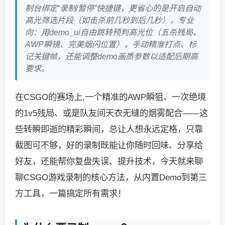
制台绑定“录制/暂停”快捷键，更省心的是开启自动
高光筛选片段（如击杀前几秒到后几秒），专业
向：用demo_ui自由跳转预判高光位（五杀残局、
AWP瞬镜、完美烟闪位置），手动精准打点、标
记关键帧，还能调整demo画质参数以适配后期高
要求。
在CSGO的赛场上,一个精准的AWP瞬狙、一次绝境
的1v5残局、或是队友间天衣无缝的烟雾配合——这
些转瞬即逝的精彩瞬间，总让人想永远定格，只靠
截图可不够，好的录制既能让你随时回味、分享给
好友，还能帮你复盘失误、提升技术，今天就来聊
聊CSGO游戏录制的核心方法，从内置Demo到第三
方工具，一篇搞定所有需求！