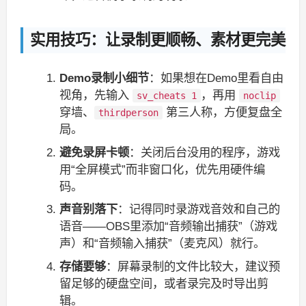
实用技巧：让录制更顺畅、素材更完美
Demo录制小细节
：如果想在Demo里看自由
视角，先输入
，再用
sv_cheats 1
noclip
穿墙、
第三人称，方便复盘全
thirdperson
局。
避免录屏卡顿
：关闭后台没用的程序，游戏
用“全屏模式”而非窗口化，优先用硬件编
码。
声音别落下
：记得同时录游戏音效和自己的
语音——OBS里添加“音频输出捕获”（游戏
声）和“音频输入捕获”（麦克风）就行。
存储要够
：屏幕录制的文件比较大，建议预
留足够的硬盘空间，或者录完及时导出剪
辑。