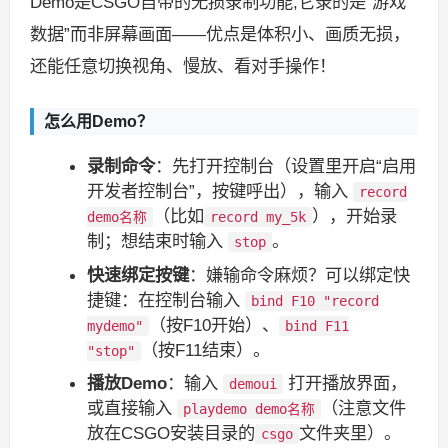
Demo是CSGO自带的无损录制功能,它录的是“游戏
数据”而非屏幕画面——优点是体积小、画质无损，
还能任意切换视角、慢放、看对手操作！
怎么用Demo？
录制命令
：先打开控制台（设置里开启“启用
开发者控制台”，按键呼出），输入
record
（比如
），开始录
demo名称
record my_5k
制；想结束时输入
。
stop
快速绑定按键
：嫌输命令麻烦？可以绑定快
捷键：在控制台输入
bind F10 "record
（按F10开始）、
mydemo"
bind F11
（按F11结束）。
"stop"
播放Demo
：输入
打开播放界面，
demoui
或直接输入
（注意文件
playdemo demo名称
放在CSGO安装目录的
文件夹里）。
csgo