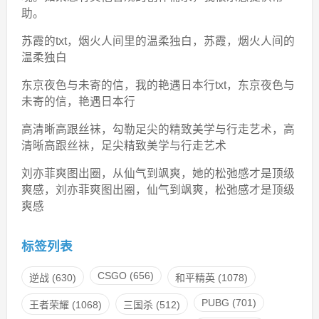
助。
苏霞的txt，烟火人间里的温柔独白，苏霞，烟火人间的
温柔独白
东京夜色与未寄的信，我的艳遇日本行txt，东京夜色与
未寄的信，艳遇日本行
高清晰高跟丝袜，勾勒足尖的精致美学与行走艺术，高
清晰高跟丝袜，足尖精致美学与行走艺术
刘亦菲爽图出圈，从仙气到飒爽，她的松弛感才是顶级
爽感，刘亦菲爽图出圈，仙气到飒爽，松弛感才是顶级
爽感
标签列表
CSGO
(656)
逆战
(630)
和平精英
(1078)
PUBG
(701)
王者荣耀
(1068)
三国杀
(512)