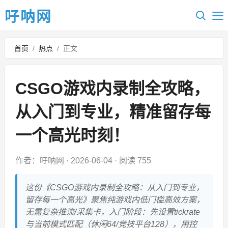
吇呐网
首页
/
热点
/
正文
CSGO游戏内录制全攻略，
从入门到专业，精准留存每
一个高光时刻！
作者：吇呐网
·
2026-06-04
·
阅读 755
这份《CSGO游戏内录制全攻略：从入门到专业，
留存每一个高光》聚焦纯游戏内低门槛高效方案，
无需复杂推流/采集卡，入门阶段：先设置tickrate
与当前模式匹配（休闲64/竞技平台128），用控